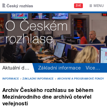
Přejít k hlavnímu obsahu
MENU
ŽIVĚ
Aktuální dění
Základní informace
Více
…
INFORMACE
ZÁKLADNÍ INFORMACE
ARCHIVNÍ A PROGRAMOVÉ FONDY
Archiv Českého rozhlasu se během
Mezinárodního dne archivů otevřel
veřejnosti