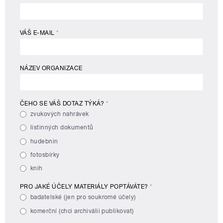
VÁŠ E-MAIL
*
NÁZEV ORGANIZACE
ČEHO SE VÁŠ DOTAZ TÝKÁ?
*
zvukových nahrávek
listinných dokumentů
hudebnin
fotosbírky
knih
PRO JAKÉ ÚČELY MATERIÁLY POPTÁVÁTE?
*
badatelské (jen pro soukromé účely)
komerční (chci archiválii publikovat)