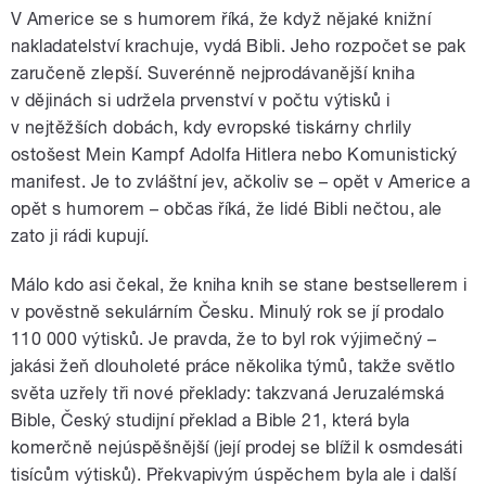
V Americe se s humorem říká, že když nějaké knižní
nakladatelství krachuje, vydá Bibli. Jeho rozpočet se pak
zaručeně zlepší. Suverénně nejprodávanější kniha
v dějinách si udržela prvenství v počtu výtisků i
v nejtěžších dobách, kdy evropské tiskárny chrlily
ostošest Mein Kampf Adolfa Hitlera nebo Komunistický
manifest. Je to zvláštní jev, ačkoliv se – opět v Americe a
opět s humorem – občas říká, že lidé Bibli nečtou, ale
zato ji rádi kupují.
Málo kdo asi čekal, že kniha knih se stane bestsellerem i
v pověstně sekulárním Česku. Minulý rok se jí prodalo
110 000 výtisků. Je pravda, že to byl rok výjimečný –
jakási žeň dlouholeté práce několika týmů, takže světlo
světa uzřely tři nové překlady: takzvaná Jeruzalémská
Bible, Český studijní překlad a Bible 21, která byla
komerčně nejúspěšnější (její prodej se blížil k osmdesáti
tisícům výtisků). Překvapivým úspěchem byla ale i další