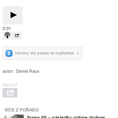
2:31
Všechny díly pořadu na mujRozhlas
autor:
Daniel Raus
VÍCE Z POŘADU
Srpen 68 – následky vidíme dodnes