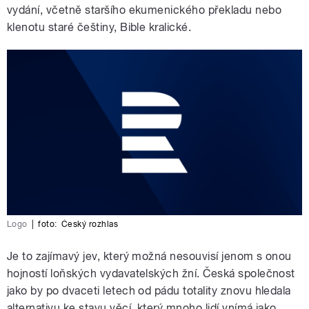
vydání, včetně staršího ekumenického překladu nebo
klenotu staré češtiny, Bible kralické.
Logo
|
foto:
Český rozhlas
Je to zajímavý jev, který možná nesouvisí jenom s onou
hojností loňských vydavatelských žní. Česká společnost
jako by po dvaceti letech od pádu totality znovu hledala
alternativu ke stavu věcí, který mnoho lidí vnímá jako