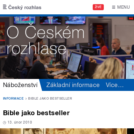
Přejít k hlavnímu obsahu
MENU
ŽIVĚ
Náboženství
Základní informace
Více
…
INFORMACE
BIBLE JAKO BESTSELLER
Bible jako bestseller
13. únor 2010