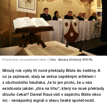
Prezentace Jeruzalémské bible
|
foto:
Václava Uhlíková, RFE/RL
Minulý rok vyšly tři nové překlady Bible do češtiny. A
co je zajímavé, staly se velice úspěšným artiklem i
z obchodního hlediska. Je to jen proto, že u nás
existovala jakási „díra na trhu“, který na nové překlady
dlouho čekal? Daniel Raus vidí v úspěchu Bible něco
víc - nenápadný signál o stavu české společnosti.