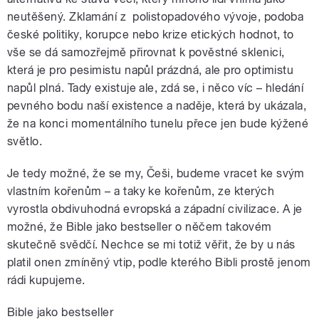
neutěšený. Zklamání z polistopadového vývoje, podoba
české politiky, korupce nebo krize etických hodnot, to
vše se dá samozřejmě přirovnat k pověstné sklenici,
která je pro pesimistu napůl prázdná, ale pro optimistu
napůl plná. Tady existuje ale, zdá se, i něco víc – hledání
pevného bodu naší existence a naděje, která by ukázala,
že na konci momentálního tunelu přece jen bude kýžené
světlo.
Je tedy možné, že se my, Češi, budeme vracet ke svým
vlastním kořenům – a taky ke kořenům, ze kterých
vyrostla obdivuhodná evropská a západní civilizace. A je
možné, že Bible jako bestseller o něčem takovém
skutečně svědčí. Nechce se mi totiž věřit, že by u nás
platil onen zmíněný vtip, podle kterého Bibli prostě jenom
rádi kupujeme.
Bible jako bestseller