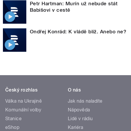
Petr Hartman: Murín už nebude stát
Babišovi v cestě
Ondřej Konrád: K vládě blíž. Anebo ne?
Český rozhlas
O nás
Válka na Ukrajině
Jak nás naladíte
Komunální volby
Nápověda
Stanice
Lidé v rádiu
eShop
Kariéra