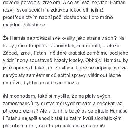
dovede poradit s Izraelem. A co asi váží nejvíce: Hamás
rozvíjí svou sociální a zdravotnickou síť, jejímž
prostřednictvím nabízí péči dostupnou i pro méně
majetné Palestince.
Že Hamás neprokázal své kvality jako strana vládní? Na
to by jeho stoupenci odpověděli, že nemohl, protože
Západ, Izrael, Fatah i některé arabské země mu pod jeho
vládní nohy soustavně házely klacky. Obhájci Hamásu by
jistě operovali také tím, že vláda, které se odpírají peníze
na výplaty zaměstnanců státní správy, vládnout řádně
nemůže, byť by se sebevíc snažila.
(Mimochodem, také si myslíte, že na platy svých
zaměstnanců by si stát měl vydělat sám a nečekat, až
přijdou z ciziny? Ale v tomhle bodě by se ctitelé Hamásu
i Fatahu nejspíš shodli: stát tu zatím kvůli sionistickým
pletichám není, jsou tu jen palestinská území!)