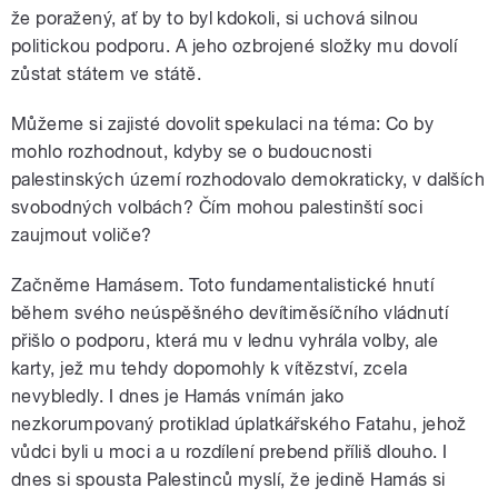
že poražený, ať by to byl kdokoli, si uchová silnou
politickou podporu. A jeho ozbrojené složky mu dovolí
zůstat státem ve státě.
Můžeme si zajisté dovolit spekulaci na téma: Co by
mohlo rozhodnout, kdyby se o budoucnosti
palestinských území rozhodovalo demokraticky, v dalších
svobodných volbách? Čím mohou palestinští soci
zaujmout voliče?
Začněme Hamásem. Toto fundamentalistické hnutí
během svého neúspěšného devítiměsíčního vládnutí
přišlo o podporu, která mu v lednu vyhrála volby, ale
karty, jež mu tehdy dopomohly k vítězství, zcela
nevybledly. I dnes je Hamás vnímán jako
nezkorumpovaný protiklad úplatkářského Fatahu, jehož
vůdci byli u moci a u rozdílení prebend příliš dlouho. I
dnes si spousta Palestinců myslí, že jedině Hamás si