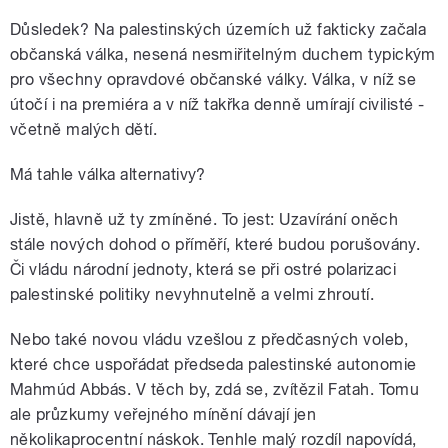
Důsledek? Na palestinských územích už fakticky začala
občanská válka, nesená nesmiřitelným duchem typickým
pro všechny opravdové občanské války. Válka, v níž se
útočí i na premiéra a v níž takřka denně umírají civilisté -
včetně malých dětí.
Má tahle válka alternativy?
Jistě, hlavně už ty zmíněné. To jest: Uzavírání oněch
stále nových dohod o příměří, které budou porušovány.
Či vládu národní jednoty, která se při ostré polarizaci
palestinské politiky nevyhnutelně a velmi zhroutí.
Nebo také novou vládu vzešlou z předčasných voleb,
které chce uspořádat předseda palestinské autonomie
Mahmúd Abbás. V těch by, zdá se, zvítězil Fatah. Tomu
ale průzkumy veřejného mínění dávají jen
několikaprocentní náskok. Tenhle malý rozdíl napovídá,