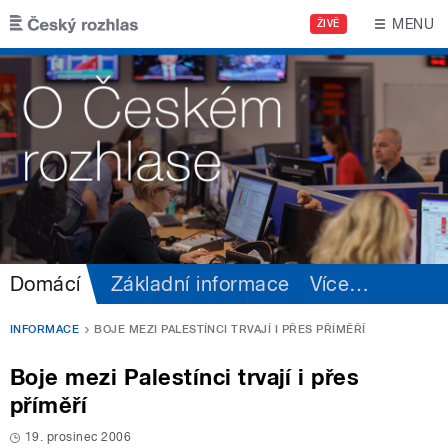
Přejít k hlavnímu obsahu
MENU
ŽIVĚ
Domácí
Základní informace
Více
…
INFORMACE
BOJE MEZI PALESTÍNCI TRVAJÍ I PŘES PŘÍMĚŘÍ
Boje mezi Palestínci trvají i přes
příměří
19. prosinec 2006