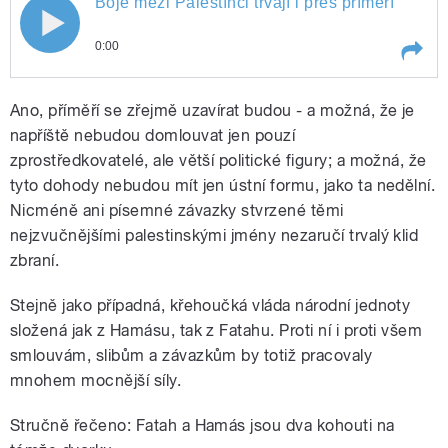
Boje mezi Palestínci trvají i přes příměří
0:00
Play /
Boje mezi Palestínci trvají i přes příměří
Ano, příměří se zřejmě uzavírat budou - a možná, že je
napříště nebudou domlouvat jen pouzí
zprostředkovatelé, ale větší politické figury; a možná, že
tyto dohody nebudou mít jen ústní formu, jako ta nedělní.
Nicméně ani písemné závazky stvrzené těmi
nejzvučnějšími palestinskými jmény nezaručí trvalý klid
zbraní.
pause
Stejně jako případná, křehoučká vláda národní jednoty
složená jak z Hamásu, tak z Fatahu. Proti ní i proti všem
smlouvám, slibům a závazkům by totiž pracovaly
mnohem mocnější síly.
Stručně řečeno: Fatah a Hamás jsou dva kohouti na