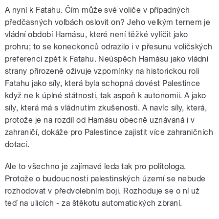
A nyní k Fatahu. Čím může své voliče v případných
předčasných volbách oslovit on? Jeho velkým ternem je
vládní období Hamásu, které není těžké vylíčit jako
prohru; to se koneckonců odrazilo i v přesunu voličských
preferencí zpět k Fatahu. Neúspěch Hamásu jako vládní
strany přirozeně oživuje vzpomínky na historickou roli
Fatahu jako síly, která byla schopná dovést Palestince
když ne k úplné státnosti, tak aspoň k autonomii. A jako
síly, která má s vládnutím zkušenosti. A navíc síly, která,
protože je na rozdíl od Hamásu obecně uznávaná i v
zahraničí, dokáže pro Palestince zajistit více zahraničních
dotací.
Ale to všechno je zajímavé leda tak pro politologa.
Protože o budoucnosti palestinských území se nebude
rozhodovat v předvolebním boji. Rozhoduje se o ní už
teď na ulicích - za štěkotu automatických zbraní.