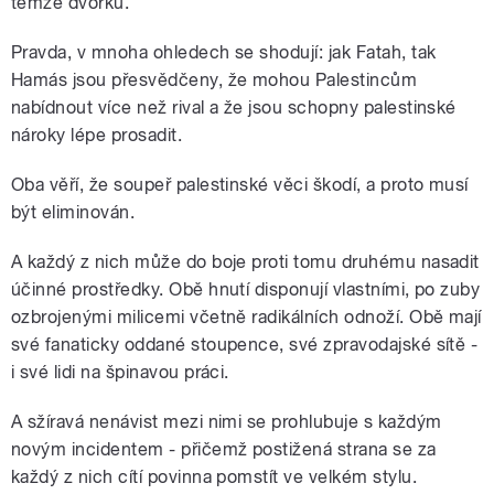
témže dvorku.
Pravda, v mnoha ohledech se shodují: jak Fatah, tak
Hamás jsou přesvědčeny, že mohou Palestincům
nabídnout více než rival a že jsou schopny palestinské
nároky lépe prosadit.
Oba věří, že soupeř palestinské věci škodí, a proto musí
být eliminován.
A každý z nich může do boje proti tomu druhému nasadit
účinné prostředky. Obě hnutí disponují vlastními, po zuby
ozbrojenými milicemi včetně radikálních odnoží. Obě mají
své fanaticky oddané stoupence, své zpravodajské sítě -
i své lidi na špinavou práci.
A sžíravá nenávist mezi nimi se prohlubuje s každým
novým incidentem - přičemž postižená strana se za
každý z nich cítí povinna pomstít ve velkém stylu.