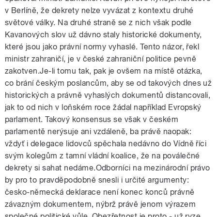
v Berlíně, že dekrety nelze vyvázat z kontextu druhé
světové války. Na druhé straně se z nich však podle
Kavanových slov už dávno staly historické dokumenty,
které jsou jako právní normy vyhaslé. Tento názor, řekl
ministr zahraničí, je v české zahraniční politice pevně
zakotven.Je-li tomu tak, pak je ovšem na místě otázka,
co brání českým poslancům, aby se od takových dnes už
historických a právně vyhaslých dokumentů distancovali,
jak to od nich v loňském roce žádal například Evropský
parlament. Takový konsensus se však v českém
parlamentě nerýsuje ani vzdáleně, ba právě naopak:
vždyť i delegace lidovců spěchala nedávno do Vídně říci
svým kolegům z tamní vládní koalice, že na poválečné
dekrety si sahat nedáme.Odborníci na mezinárodní právo
by pro to pravděpodobně snesli i určité argumenty:
česko-německá deklarace není konec konců právně
závazným dokumentem, nýbrž právě jenom výrazem
společné politické vůle. Obezřetnost je proto - už ryze