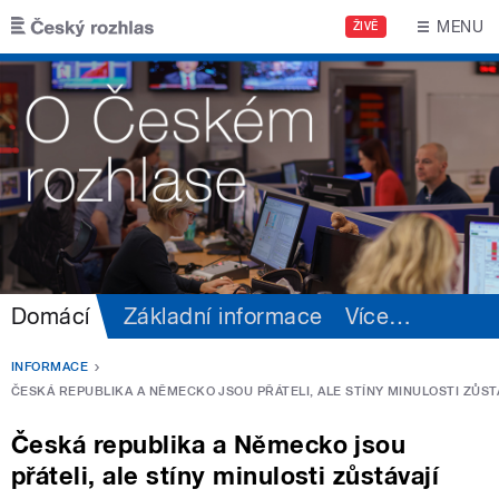
Přejít k hlavnímu obsahu
MENU
ŽIVĚ
Domácí
Základní informace
Více
…
INFORMACE
ČESKÁ REPUBLIKA A NĚMECKO JSOU PŘÁTELI, ALE STÍNY MINULOSTI ZŮST
Česká republika a Německo jsou
přáteli, ale stíny minulosti zůstávají