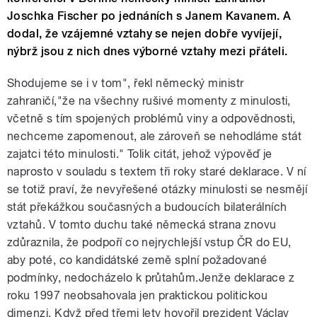
Joschka Fischer po jednáních s Janem Kavanem. A
dodal, že vzájemné vztahy se nejen dobře vyvíjejí,
nýbrž jsou z nich dnes výborné vztahy mezi přáteli.
Shodujeme se i v tom", řekl německý ministr
zahraničí,"že na všechny rušivé momenty z minulosti,
včetně s tím spojených problémů viny a odpovědnosti,
nechceme zapomenout, ale zároveň se nehodláme stát
zajatci této minulosti." Tolik citát, jehož výpověď je
naprosto v souladu s textem tři roky staré deklarace. V ní
se totiž praví, že nevyřešené otázky minulosti se nesmějí
stát překážkou současných a budoucích bilaterálních
vztahů. V tomto duchu také německá strana znovu
zdůraznila, že podpoří co nejrychlejší vstup ČR do EU,
aby poté, co kandidátské země splní požadované
podmínky, nedocházelo k průtahům.Jenže deklarace z
roku 1997 neobsahovala jen praktickou politickou
dimenzi. Když před třemi lety hovořil prezident Václav