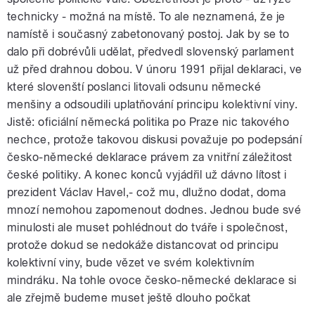
technicky - možná na místě. To ale neznamená, že je
namístě i současný zabetonovaný postoj. Jak by se to
dalo při dobrévůli udělat, předvedl slovenský parlament
už před drahnou dobou. V únoru 1991 přijal deklaraci, ve
které slovenští poslanci litovali odsunu německé
menšiny a odsoudili uplatňování principu kolektivní viny.
Jistě: oficiální německá politika po Praze nic takového
nechce, protože takovou diskusi považuje po podepsání
česko-německé deklarace právem za vnitřní záležitost
české politiky. A konec konců vyjádřil už dávno lítost i
prezident Václav Havel,- což mu, dlužno dodat, doma
mnozí nemohou zapomenout dodnes. Jednou bude své
minulosti ale muset pohlédnout do tváře i společnost,
protože dokud se nedokáže distancovat od principu
kolektivní viny, bude vězet ve svém kolektivním
mindráku. Na tohle ovoce česko-německé deklarace si
ale zřejmě budeme muset ještě dlouho počkat