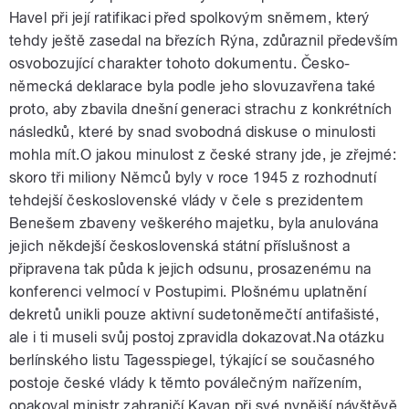
Havel při její ratifikaci před spolkovým sněmem, který
tehdy ještě zasedal na březích Rýna, zdůraznil především
osvobozující charakter tohoto dokumentu. Česko-
německá deklarace byla podle jeho slovuzavřena také
proto, aby zbavila dnešní generaci strachu z konkrétních
následků, které by snad svobodná diskuse o minulosti
mohla mít.O jakou minulost z české strany jde, je zřejmé:
skoro tři miliony Němců byly v roce 1945 z rozhodnutí
tehdejší československé vlády v čele s prezidentem
Benešem zbaveny veškerého majetku, byla anulována
jejich někdejší československá státní příslušnost a
připravena tak půda k jejich odsunu, prosazenému na
konferenci velmocí v Postupimi. Plošnému uplatnění
dekretů unikli pouze aktivní sudetoněmečtí antifašisté,
ale i ti museli svůj postoj zpravidla dokazovat.Na otázku
berlínského listu Tagesspiegel, týkající se současného
postoje české vlády k těmto poválečným nařízením,
opakoval ministr zahraničí Kavan při své nynější návštěvě