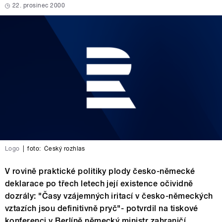
22. prosinec 2000
Logo
|
foto:
Český rozhlas
V rovině praktické politiky plody česko-německé
deklarace po třech letech její existence očividně
dozrály: "Časy vzájemných iritací v česko-německých
vztazích jsou definitivně pryč"- potvrdil na tiskové
konferenci v Berlíně německý ministr zahraničí