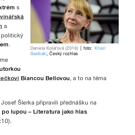
xtrém
s
vinářská
m
a
politický
tem
.
Daniela Kolářová (2016)
|
foto:
Khalil
Baalbaki
,
Český rozhlas
áme
autorkou
lečkovi
Biancou Bellovou
, a to na téma
 Josef Šlerka připravili přednášku na
 po lupou
–
Literatura jako hlas
:10).