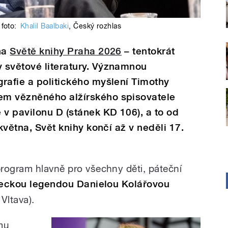
foto:
Khalil Baalbaki
,
Český rozhlas
 na
Světě knihy Praha 2026
– tentokrát
 světové literatury. Významnou
rafie a politického myšlení Timothy
em vězněného alžírského spisovatele
 v pavilonu D (stánek KD 106), a to od
 května, Svět knihy končí až v neděli 17.
rogram hlavně pro všechny děti, páteční
eckou legendou Danielou Kolářovou
Vltava).
mu