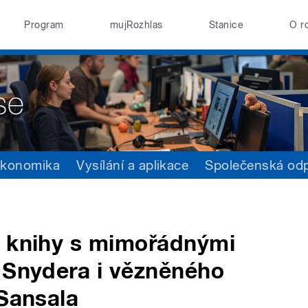
Program
mujRozhlas
Stanice
O r
konomika
Vysílání a aplikace
Společenská od
ě knihy s mimořádnými
 Snydera i vězněného
 Sansala