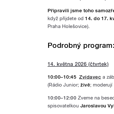
Připravili jsme toho samo
když přijdete od
14. do 17. k
Praha Holešovice).
Podrobný program
14. května 2026 (čtvrtek)
10:00–10:45
Zvídavec
a záb
(Rádio Junior;
živě
; moderují
10:00–12:00
Zveme na besed
spisovatelkou
Jaroslavou V