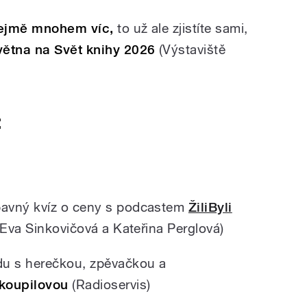
zřejmě mnohem víc,
to už ale zjistíte sami,
větna
na Svět knihy 2026
(Výstaviště
:
avný kvíz o ceny s podcastem
ŽiliByli
 Eva Sinkovičová a Kateřina Perglová)
u s h
erečkou, zpěvačkou a
ykoupilovou
(Radioservis)