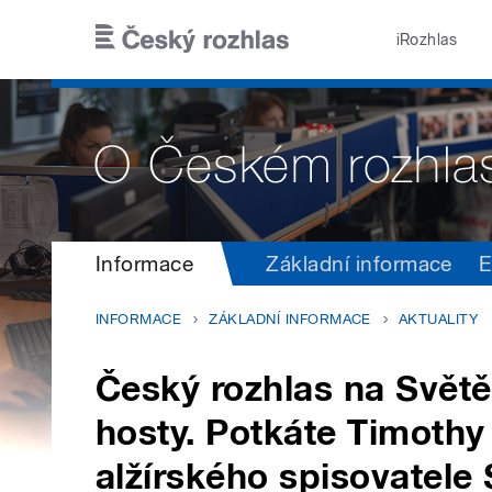
Přejít k hlavnímu obsahu
iRozhlas
Informace
Základní informace
E
INFORMACE
ZÁKLADNÍ INFORMACE
AKTUALITY
Český rozhlas na Svět
hosty. Potkáte Timothy
alžírského spisovatele