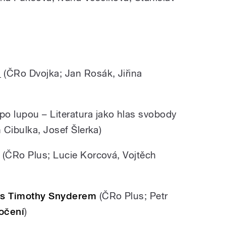
u
(ČRo Dvojka; Jan Rosák, Jiřina
 po lupou
–
Literatura jako hlas svobody
n Cibulka, Josef Šlerka)
 (ČRo Plus; Lucie Korcová, Vojtěch
s Timothy Snyderem
(ČRo Plus; Petr
močení
)