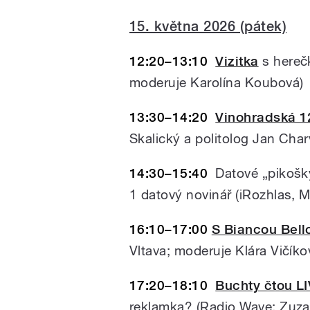
15. května 2026 (pátek)
12:20–13:10
Vizitka
s hereč
moderuje Karolína Koubová)
13:30–14:20
Vinohradská 1
Skalický a politolog Jan Char
14:30–15:40
Datové „pikošky“
1 datový novinář (iRozhlas, 
16:10–17:00
S Biancou Bell
Vltava; moderuje Klára Vičíko
17:20–18:10
Buchty čtou L
reklamka?
(Radio Wave; Zuza