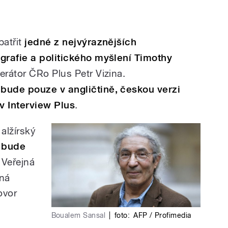
patřit
jedné z nejvýraznějších
grafie a politického myšlení Timothy
erátor ČRo Plus Petr Vizina.
bude pouze v angličtině, českou verzi
 v Interview Plus
.
alžírský
l
bude
.
Veřejná
íná
ovor
Boualem Sansal
|
foto:
AFP / Profimedia