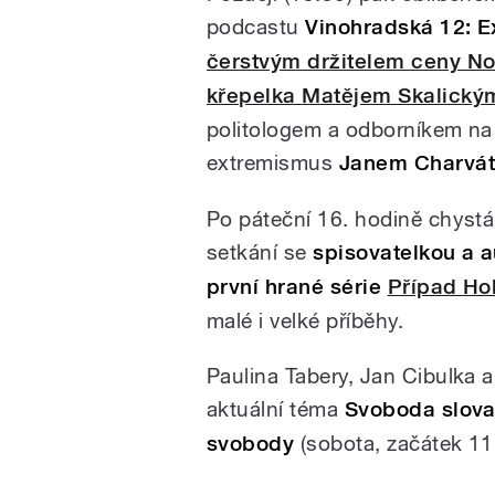
podcastu
Vinohradská 12: E
čerstvým držitelem ceny No
křepelka
Matějem Skalický
politologem a odborníkem na 
extremismus
Janem Charvá
Po páteční 16. hodině chyst
setkání se
spisovatelkou a 
první hrané série
Případ Ho
malé i velké příběhy.
Paulina Tabery, Jan Cibulka a
aktuální téma
Svoboda slova
svobody
(sobota, začátek 11