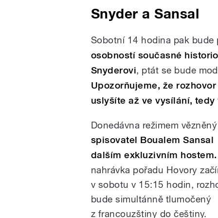
Snyder a Sansal
Sobotní 14 hodina pak bude 
osobností současné historio
Snyderovi
, ptát se bude mod
Upozorňujeme, že rozhovor 
uslyšíte až ve vysílání, tedy
Donedávna režimem vězněný 
spisovatel
Boualem Sansa
dalším exkluzivním hostem
nahrávka pořadu Hovory zač
v sobotu v 15:15 hodin, rozh
bude simultánně tlumočený
z francouzštiny do češtiny.