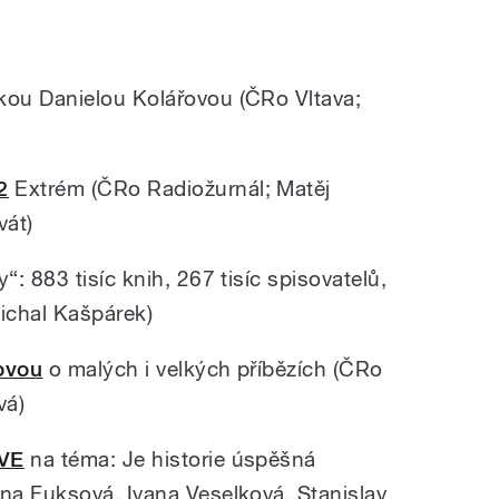
kou Danielou Kolářovou (ČRo Vltava;
2
Extrém (ČRo Radiožurnál; Matěj
vát)
: 883 tisíc knih, 267 tisíc spisovatelů,
Michal Kašpárek)
ovou
o malých i velkých příbězích (ČRo
vá)
IVE
na téma:
Je historie úspěšná
na Fuksová, Ivana Veselková, Stanislav