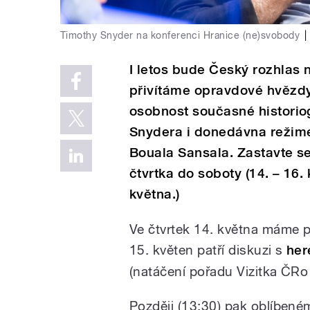
Timothy Snyder na konferenci Hranice (ne)svobody
|
I letos bude Český rozhlas
přivítáme opravdové hvězdy
osobnost současné historiog
Snydera i donedávna režim
Bouala Sansala. Zastavte se
čtvrtka do soboty (14. – 16.
května.)
Ve čtvrtek 14. května máme p
15. květen patří diskuzi s
her
(natáčení pořadu Vizitka ČRo 
Později (13:30) pak oblíbené