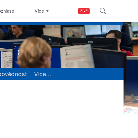
ozhlase
Více
ŽIVĚ
povědnost
Více
…