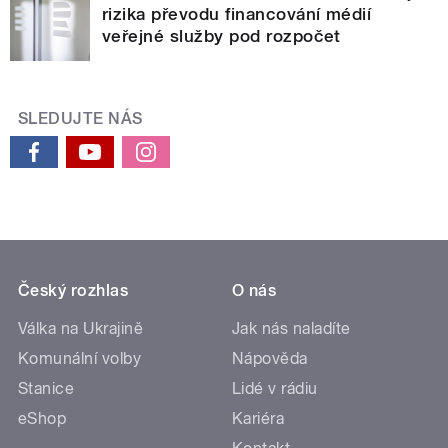
rizika převodu financování médií
veřejné služby pod rozpočet
SLEDUJTE NÁS
Český rozhlas
O nás
Válka na Ukrajině
Jak nás naladíte
Komunální volby
Nápověda
Stanice
Lidé v rádiu
eShop
Kariéra