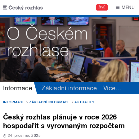
Přejít k hlavnímu obsahu
MENU
ŽIVĚ
Informace
Základní informace
Více
…
INFORMACE
ZÁKLADNÍ INFORMACE
AKTUALITY
Český rozhlas plánuje v roce 2026
hospodařit s vyrovnaným rozpočtem
24. prosinec 2025