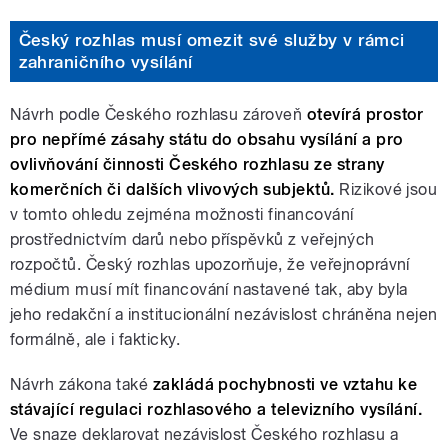
Český rozhlas musí omezit své služby v rámci
zahraničního vysílání
Návrh podle Českého rozhlasu zároveň
otevírá prostor
pro nepřímé zásahy státu do obsahu vysílání a pro
ovlivňování činnosti Českého rozhlasu ze strany
komerčních či dalších vlivových subjektů.
Rizikové jsou
v tomto ohledu zejména možnosti financování
prostřednictvím darů nebo příspěvků z veřejných
rozpočtů. Český rozhlas upozorňuje, že veřejnoprávní
médium musí mít financování nastavené tak, aby byla
jeho redakční a institucionální nezávislost chráněna nejen
formálně, ale i fakticky.
Návrh zákona také
zakládá pochybnosti ve vztahu ke
stávající regulaci rozhlasového a televizního vysílání.
Ve snaze deklarovat nezávislost Českého rozhlasu a