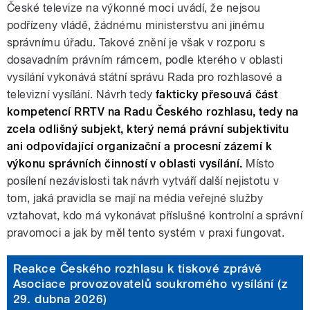
České televize na výkonné moci uvádí, že nejsou
podřízeny vládě, žádnému ministerstvu ani jinému
správnímu úřadu. Takové znění je však v rozporu s
dosavadním právním rámcem, podle kterého v oblasti
vysílání vykonává státní správu Rada pro rozhlasové a
televizní vysílání. Návrh tedy
fakticky přesouvá část
kompetencí RRTV na Radu Českého rozhlasu, tedy na
zcela odlišný subjekt, který nemá právní subjektivitu
ani odpovídající organizační a procesní zázemí k
výkonu správních činností
v oblasti
vysílání.
Místo
posílení nezávislosti tak návrh vytváří další nejistotu v
tom, jaká pravidla se mají na média veřejné služby
vztahovat, kdo má vykonávat příslušné kontrolní a správní
pravomoci a jak by měl tento systém v praxi fungovat.
Reakce Českého rozhlasu k tiskové zprávě
Asociace provozovatelů soukromého vysílání (z
29. dubna 2026)