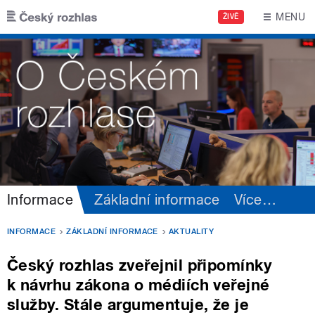
Přejít k hlavnímu obsahu
MENU
ŽIVĚ
Informace
Základní informace
Více
…
INFORMACE
ZÁKLADNÍ INFORMACE
AKTUALITY
Český rozhlas zveřejnil připomínky
k návrhu zákona o médiích veřejné
služby. Stále argumentuje, že je