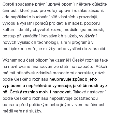
Oproti současné právní úpravě opomíjí některé důležité
činnosti, které jsou pro veřejnoprávní rozhlas zásadní.
Jde například o budování sítě vlastních zpravodajů,
výrobu a vysílání pořadů pro děti a mládež, podporu
kulturní identity obyvatel, rozvoj mediální gramotnosti,
postup při zavádění inovativních služeb, využívání
nových vysílacích technologií, šíření programů v
multiplexech veřejné služby nebo vysílání do zahraničí.
Významnou část připomínek zaměřil Český rozhlas také
na navrhované financování ze státního rozpočtu. Ačkoli
má mít příspěvek zdánlivě mandatorní charakter, návrh
podle Českého rozhlasu
neupravuje způsob jeho
vyplácení a nepřehledně vymezuje, jaké činnosti by z
něj Český rozhlas mohl financovat.
Takové nastavení
podle Českého rozhlasu neposkytuje dostatečnou
ochranu před politickým nebo jiným vlivem na činnost
médií veřejné služby.