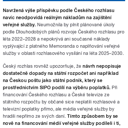
Navržená výše příspěvku podle Českého rozhlasu
navíc neodpovídá reálným nákladům na zajištění
veřejné služby.
Neumožnila by plnit plánované úkoly
podle Dlouhodobých plánů rozvoje Českého rozhlasu pro
léta 2022–2028 a nepokrývá ani současné náklady
vyplývající z platného Memoranda o naplňování veřejné
služby v oblasti rozhlasového vysílání na léta 2025–2030.
Český rozhlas rovněž upozorňuje, že
návrh nepopisuje
dostatečně dopady na státní rozpočet ani například
na Českou poštu jako státní podnik, který se
prostřednictvím SIPO podílí na výběru poplatků.
Při
financování Českého rozhlasu a České televize ze
státního rozpočtu by občané sice neplatili rozhlasové a
televizní poplatky přímo, ale média veřejné služby by
hradili nepřímo ze svých daní.
Tímto způsobem by se
nově na financování médií veřejné služby podíleli i ti,