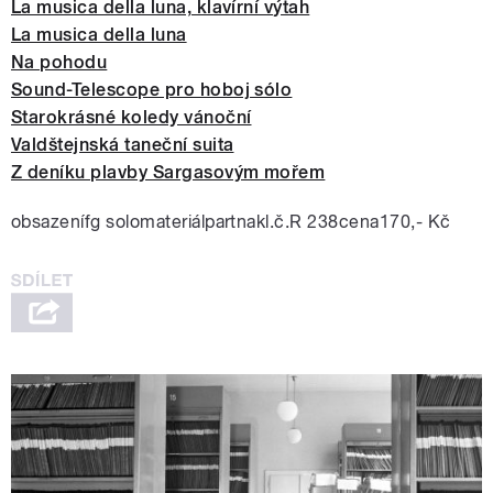
La musica della luna, klavírní výtah
La musica della luna
Na pohodu
Sound-Telescope pro hoboj sólo
Starokrásné koledy vánoční
Valdštejnská taneční suita
Z deníku plavby Sargasovým mořem
obsazenífg solomateriálpartnakl.č.R 238cena170,- Kč