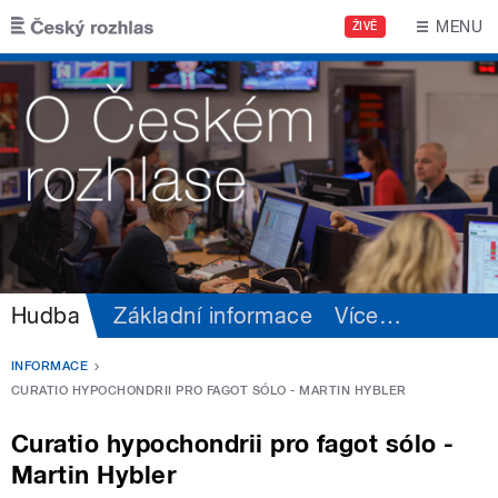
Přejít k hlavnímu obsahu
MENU
ŽIVĚ
Hudba
Základní informace
Více
…
INFORMACE
CURATIO HYPOCHONDRII PRO FAGOT SÓLO - MARTIN HYBLER
Curatio hypochondrii pro fagot sólo -
Martin Hybler