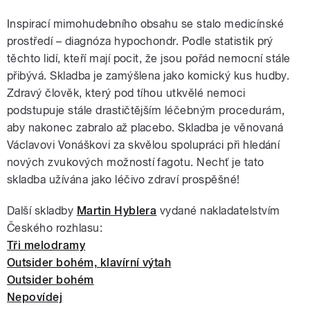
Inspirací mimohudebního obsahu se stalo medicínské
prostředí – diagnóza hypochondr. Podle statistik prý
těchto lidí, kteří mají pocit, že jsou pořád nemocní stále
přibývá. Skladba je zamýšlena jako komický kus hudby.
Zdravý člověk, který pod tíhou utkvělé nemoci
podstupuje stále drastičtějším léčebným procedurám,
aby nakonec zabralo až placebo. Skladba je věnovaná
Václavovi Vonáškovi za skvělou spolupráci při hledání
nových zvukových možností fagotu. Nechť je tato
skladba užívána jako léčivo zdraví prospěšné!
Další skladby
Martin Hyblera
vydané nakladatelstvím
Českého rozhlasu:
Tři melodramy
Outsider bohém, klavírní výtah
Outsider bohém
Nepovídej