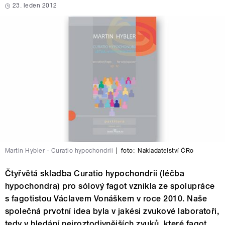
23. leden 2012
Martin Hybler - Curatio hypochondrii
|
foto:
Nakladatelství ČRo
Čtyřvětá skladba Curatio hypochondrii (léčba
hypochondra) pro sólový fagot vznikla ze spolupráce
s fagotistou Václavem Vonáškem v roce 2010. Naše
společná prvotní idea byla v jakési zvukové laboratoři,
tedy v hledání nejroztodivnějších zvuků, které fagot