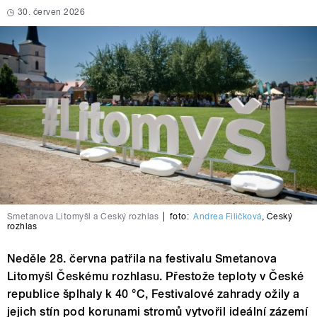
30. červen 2026
Smetanova Litomyšl a Český rozhlas
|
foto:
Andrea Filičková
,
Český
rozhlas
Neděle 28. června patřila na festivalu Smetanova
Litomyšl Českému rozhlasu. Přestože teploty v České
republice šplhaly k 40 °C, Festivalové zahrady ožily a
jejich stín pod korunami stromů vytvořil ideální zázemí