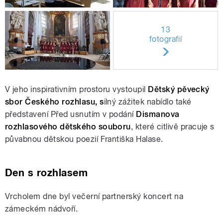
13
fotografií
V jeho inspirativním prostoru vystoupil
Dětský pěvecký
sbor Českého rozhlasu, s
ilný zážitek nabídlo také
představení Před usnutím v podání
Dismanova
rozhlasového dětského souboru
, které citlivě pracuje s
půvabnou dětskou poezií Františka Halase.
Den s rozhlasem
Vrcholem dne byl večerní partnerský koncert na
zámeckém nádvoří.