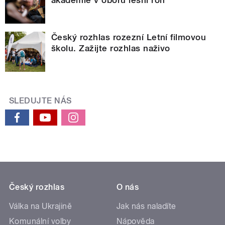
Český rozhlas rozezní Letní filmovou
školu. Zažijte rozhlas naživo
SLEDUJTE NÁS
Český rozhlas
O nás
Válka na Ukrajině
Jak nás naladíte
Komunální volby
Nápověda