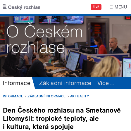
Přejít k hlavnímu obsahu
MENU
ŽIVĚ
Informace
Základní informace
Více
…
INFORMACE
ZÁKLADNÍ INFORMACE
AKTUALITY
Den Českého rozhlasu na Smetanově
Litomyšli: tropické teploty, ale
i kultura, která spojuje