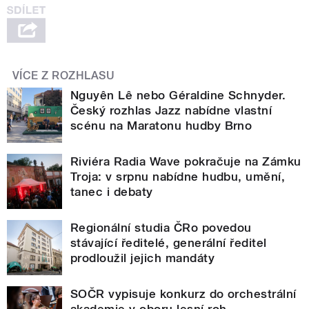
VÍCE Z ROZHLASU
Nguyên Lê nebo Géraldine Schnyder.
Český rozhlas Jazz nabídne vlastní
scénu na Maratonu hudby Brno
Riviéra Radia Wave pokračuje na Zámku
Troja: v srpnu nabídne hudbu, umění,
tanec i debaty
Regionální studia ČRo povedou
stávající ředitelé, generální ředitel
prodloužil jejich mandáty
SOČR vypisuje konkurz do orchestrální
akademie v oboru lesní roh