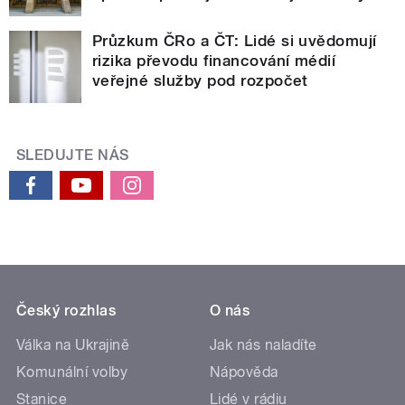
Průzkum ČRo a ČT: Lidé si uvědomují
rizika převodu financování médií
veřejné služby pod rozpočet
SLEDUJTE NÁS
Český rozhlas
O nás
Válka na Ukrajině
Jak nás naladíte
Komunální volby
Nápověda
Stanice
Lidé v rádiu