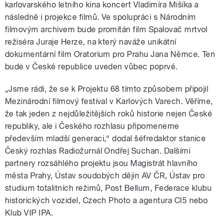
karlovarského letního kina koncert Vladimíra Mišíka a
následně i projekce filmů. Ve spolupráci s Národním
filmovým archivem bude promítán film Spalovač mrtvol
režiséra Juraje Herze, na který naváže unikátní
dokumentární film Oratorium pro Prahu Jana Němce. Ten
bude v České republice uveden vůbec poprvé.
„Jsme rádi, že se k Projektu 68 tímto způsobem připojil
Mezinárodní filmový festival v Karlových Varech. Věříme,
že tak jeden z nejdůležitějších roků historie nejen České
republiky, ale i Českého rozhlasu připomeneme
především mladší generaci,“ dodal šéfredaktor stanice
Český rozhlas Radiožurnál Ondřej Suchan. Dalšími
partnery rozsáhlého projektu jsou Magistrát hlavního
města Prahy, Ústav soudobých dějin AV ČR, Ústav pro
studium totalitních režimů, Post Bellum, Federace klubu
historických vozidel, Czech Photo a agentura CI5 nebo
Klub VIP IPA.