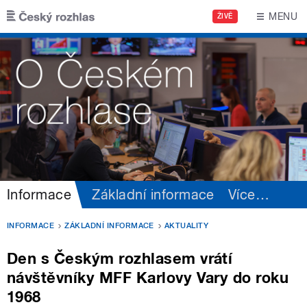
Přejít k hlavnímu obsahu
MENU
ŽIVĚ
Informace
Základní informace
Více
…
INFORMACE
ZÁKLADNÍ INFORMACE
AKTUALITY
Den s Českým rozhlasem vrátí
návštěvníky MFF Karlovy Vary do roku
1968