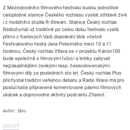
Z Mezinárodního filmového festivalu budou jednotlivé
celoplošné stanice Českého rozhlasu vysílat střídavě živě
i z mobilního studia R-Stream. Stanice Český rozhlas
Radiožurnál už tradičně po celou dobu festivalu vysílá
přímo z Karlových Varů dopolední blok včetně
Festivalového hosta Jana Pokorného mezi 10 a 11
hodinou. Český rozhlas Vltava se v projektu Kánon100
bude společně s filmovými tvůrci a kritiky zabývat
nejzásadnějšími českými resp. československými
filmovými díly za posledních sto let. Český rozhlas Plus
přichystal tradiční veřejnou debatu a Radio Wave má pro
posluchače připravené komentované pásmo filmových
ukázek a doprovodné aktivity podcastu Zhasni!.
autor:
bbu