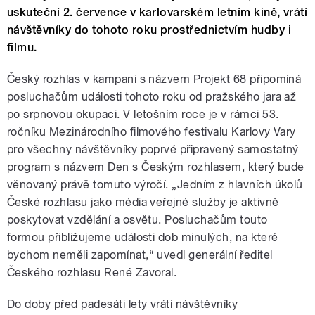
uskuteční 2. července v karlovarském letním kině, vrátí
návštěvníky do tohoto roku prostřednictvím hudby i
filmu.
Český rozhlas v kampani s názvem Projekt 68 připomíná
posluchačům události tohoto roku od pražského jara až
po srpnovou okupaci. V letošním roce je v rámci 53.
ročníku Mezinárodního filmového festivalu Karlovy Vary
pro všechny návštěvníky poprvé připravený samostatný
program s názvem Den s Českým rozhlasem, který bude
věnovaný právě tomuto výročí. „Jedním z hlavních úkolů
České rozhlasu jako média veřejné služby je aktivně
poskytovat vzdělání a osvětu. Posluchačům touto
formou přibližujeme události dob minulých, na které
bychom neměli zapomínat,“ uvedl generální ředitel
Českého rozhlasu René Zavoral.
Do doby před padesáti lety vrátí návštěvníky