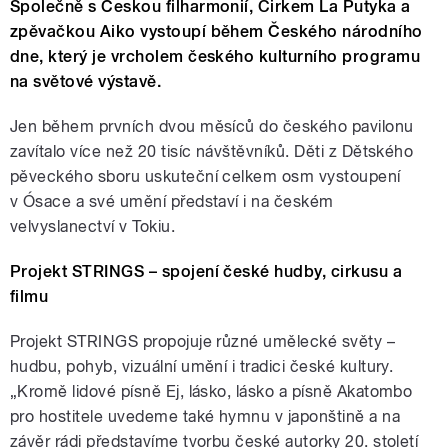
Společně s Českou filharmonií, Cirkem La Putyka a
zpěvačkou Aiko vystoupí během Českého národního
dne, který je vrcholem českého kulturního programu
na světové výstavě.
Jen během prvních dvou měsíců do českého pavilonu
zavítalo více než 20 tisíc návštěvníků. Děti z Dětského
pěveckého sboru uskuteční celkem osm vystoupení
v Ósace a své umění představí i na českém
velvyslanectví v Tokiu.
Projekt STRINGS – spojení české hudby, cirkusu a
filmu
Projekt STRINGS propojuje různé umělecké světy –
hudbu, pohyb, vizuální umění i tradici české kultury.
„Kromě lidové písně Ej, lásko, lásko a písně Akatombo
pro hostitele uvedeme také hymnu v japonštině a na
závěr rádi představíme tvorbu české autorky 20. století