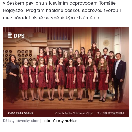
v českém pavilonu s klavírním doprovodem Tomáše
Hojdysze. Program nabídne českou sborovou tvorbu i
mezinárodní písně se scénickým ztvárněním.
Dětský pěvecký sbor
|
foto:
Český rozhlas