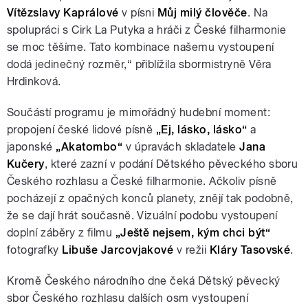
Vítězslavy Kaprálové
v písni
Můj milý člověče
. Na
spolupráci s Cirk La Putyka a hráči z České filharmonie
se moc těšíme. Tato kombinace našemu vystoupení
dodá jedinečný rozměr,“ přiblížila sbormistryně Věra
Hrdinková.
Součástí programu je mimořádný hudební moment:
propojení české lidové písně
„Ej, lásko, lásko“
a
japonské
„Akatombo“
v úpravách skladatele
Jana
Kučery
, které zazní v podání Dětského pěveckého sboru
Českého rozhlasu a České filharmonie. Ačkoliv písně
pocházejí z opačných konců planety, znějí tak podobně,
že se dají hrát současně. Vizuální podobu vystoupení
doplní záběry z filmu
„Ještě nejsem, kým chci být“
fotografky
Libuše Jarcovjakové
v režii
Kláry Tasovské
.
Kromě Českého národního dne čeká Dětský pěvecký
sbor Českého rozhlasu dalších osm vystoupení