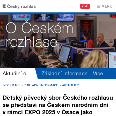
Přejít k hlavnímu obsahu
MENU
ŽIVĚ
Aktuální dění
Základní informace
Více
…
INFORMACE
ZÁKLADNÍ INFORMACE
AKTUALITY
Dětský pěvecký sbor Českého rozhlasu
se představí na Českém národním dni
v rámci EXPO 2025 v Ósace jako