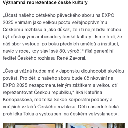
Významná reprezentace české kultury
„Účast našeho dětského pěveckého sboru na EXPO
2025 vnímám jako velkou poctu veřejnoprávnímu
Českému rozhlasu a jako důkaz, že i ti nejmladší mohou
být důstojnými ambasadory české kultury. Jsme hrdí, že
náš sbor vystoupí po boku předních umělců a institucí,
navíc v roce, kdy slaví své 80. výročí,“ říká generální
ředitel Českého rozhlasu René Zavoral.
„Česká vážná hudba má v Japonsku dlouhodobě skvělou
pověst. Pro děti z našeho sboru bude účinkování na
EXPO 2025 nezapomenutelným zážitkem a velkou ctí
reprezentovat Českou republiku,“ říká Kateřina
Konopásková, ředitelka Sekce korporátní podpory a
vnějších vztahů Českého rozhlasu. Děti následně čeká
prohlídka Tokia a vystoupení na českém velvyslanectví.