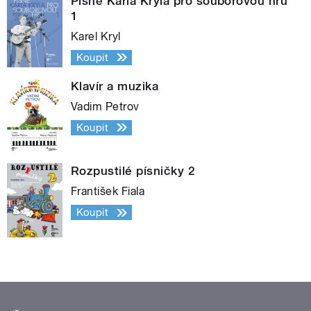
Písně Karla Kryla pro souborovou hru
1
Karel Kryl
Koupit
Klavír a muzika
Vadim Petrov
Koupit
Rozpustilé písničky 2
František Fiala
Koupit