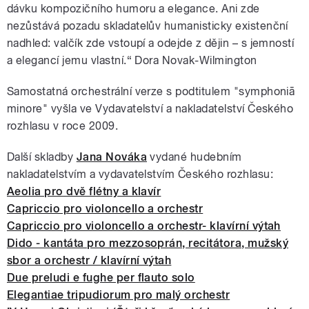
dávku kompozičního humoru a elegance. Ani zde
nezůstává pozadu skladatelův humanisticky existenční
nadhled: valčík zde vstoupí a odejde z dějin – s jemností
a elegancí jemu vlastní.“ Dora Novak-Wilmington
Samostatná orchestrální verze s podtitulem "symphoniā
minore" vyšla ve Vydavatelství a nakladatelství Českého
rozhlasu v roce 2009.
Další skladby
Jana Nováka
vydané hudebním
nakladatelstvím a vydavatelstvím Českého rozhlasu:
Aeolia pro dvě flétny a klavír
Capriccio pro violoncello a orchestr
Capriccio pro violoncello a orchestr- klavírní výtah
Dido - kantáta pro mezzosoprán, recitátora, mužský
sbor a orchestr / klavírní výtah
Due preludi e fughe per flauto solo
Elegantiae tripudiorum pro malý orchestr