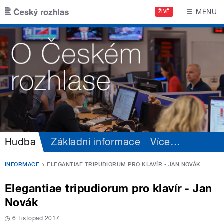
Přejít k hlavnímu obsahu
MENU
ŽIVĚ
Hudba
Základní informace
Více
…
INFORMACE
ELEGANTIAE TRIPUDIORUM PRO KLAVÍR - JAN NOVÁK
Elegantiae tripudiorum pro klavír - Jan
Novák
6. listopad 2017