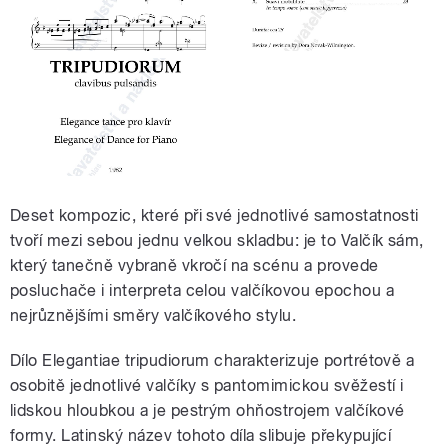
Deset kompozic, které při své jednotlivé samostatnosti
tvoří mezi sebou jednu velkou skladbu: je to Valčík sám,
který tanečně vybraně vkročí na scénu a provede
posluchače i interpreta celou valčíkovou epochou a
nejrůznějšími směry valčíkového stylu.
Dílo Elegantiae tripudiorum charakterizuje portrétově a
osobitě jednotlivé valčíky s pantomimickou svěžestí i
lidskou hloubkou a je pestrým ohňostrojem valčíkové
formy. Latinský název tohoto díla slibuje překypující