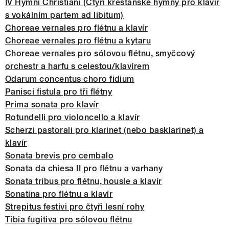
IV Hymni Christiani (Čtyři křesťanské hymny pro klavír
s vokálním partem ad libitum)
Choreae vernales pro flétnu a klavír
Choreae vernales pro flétnu a kytaru
Choreae vernales pro sólovou flétnu, smyčcový
orchestr a harfu s celestou/klavírem
Odarum concentus choro fidium
Panisci fistula pro tři flétny
Prima sonata pro klavír
Rotundelli pro violoncello a klavír
Scherzi pastorali pro klarinet (nebo basklarinet) a
klavír
Sonata brevis pro cembalo
Sonata da chiesa II pro flétnu a varhany
Sonata tribus pro flétnu, housle a klavír
Sonatina pro flétnu a klavír
Strepitus festivi pro čtyři lesní rohy
Tibia fugitiva pro sólovou flétnu