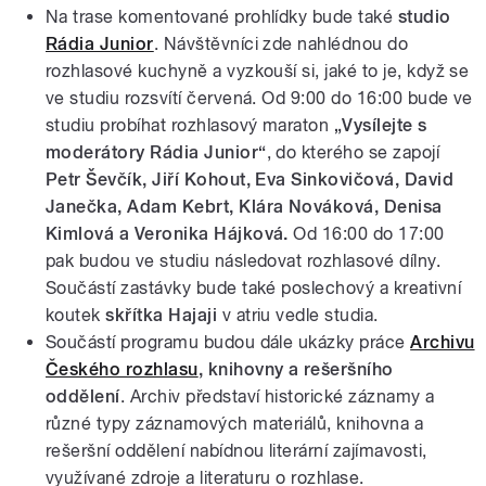
Na trase komentované prohlídky bude také
studio
Rádia Junior
. Návštěvníci zde nahlédnou do
rozhlasové kuchyně a vyzkouší si, jaké to je, když se
ve studiu rozsvítí červená. Od 9:00 do 16:00 bude ve
studiu probíhat rozhlasový maraton
„Vysílejte s
moderátory Rádia Junior“
, do kterého se zapojí
Petr Ševčík, Jiří Kohout, Eva Sinkovičová, David
Janečka, Adam Kebrt, Klára Nováková, Denisa
Kimlová a Veronika Hájková.
Od 16:00 do 17:00
pak budou ve studiu následovat rozhlasové dílny.
Součástí zastávky bude také poslechový a kreativní
koutek
skřítka Hajaji
v atriu vedle studia.
Součástí programu budou dále ukázky práce
Archivu
Českého rozhlasu
, knihovny a rešeršního
oddělení
. Archiv představí historické záznamy a
různé typy záznamových materiálů, knihovna a
rešeršní oddělení nabídnou literární zajímavosti,
využívané zdroje a literaturu o rozhlase.