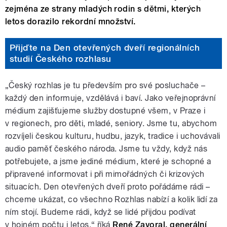
zejména ze strany mladých rodin s dětmi, kterých
letos dorazilo rekordní množství.
Přijďte na Den otevřených dveří regionálních
studií Českého rozhlasu
„Český rozhlas je tu především pro své posluchače –
každý den informuje, vzdělává i baví. Jako veřejnoprávní
médium zajišťujeme služby dostupné všem, v Praze i
v regionech, pro děti, mladé, seniory. Jsme tu, abychom
rozvíjeli českou kulturu, hudbu, jazyk, tradice i uchovávali
audio paměť českého národa. Jsme tu vždy, když nás
potřebujete, a jsme jediné médium, které je schopné a
připravené informovat i při mimořádných či krizových
situacích. Den otevřených dveří proto pořádáme rádi –
chceme ukázat, co všechno Rozhlas nabízí a kolik lidí za
ním stojí. Budeme rádi, když se lidé přijdou podívat
v hojném počtu i letos,“ říká
René Zavoral, generální