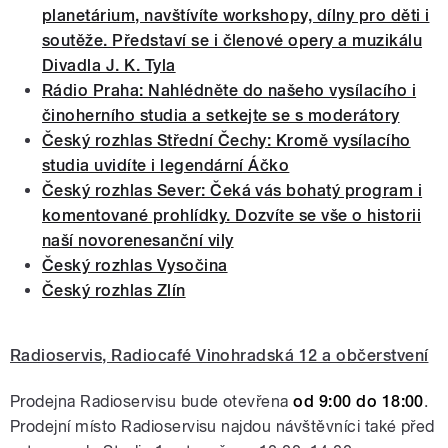
planetárium, navštívíte workshopy, dílny pro děti i
soutěže. Představí se i členové opery a muzikálu
Divadla J. K. Tyla
Rádio Praha: Nahlédněte do našeho vysílacího i
činoherního studia a setkejte se s moderátory
Český rozhlas Střední Čechy: Kromě vysílacího
studia uvidíte i legendární Áčko
Český rozhlas Sever: Čeká vás bohatý program i
komentované prohlídky. Dozvíte se vše o historii
naší novorenesanční vily
Český rozhlas Vysočina
Český rozhlas Zlín
Radioservis, Radiocafé Vinohradská 12 a občerstvení
Prodejna Radioservisu bude otevřena
od 9:00 do 18:00
.
Prodejní místo Radioservisu najdou návštěvníci také před