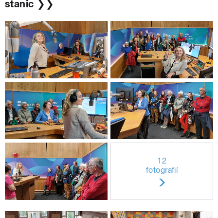
stanic ❯❯
12
fotografií