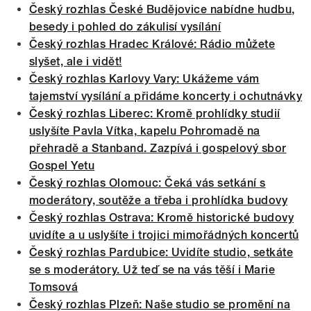
Český rozhlas České Budějovice nabídne hudbu,
besedy i pohled do zákulisí vysílání
Český rozhlas Hradec Králové: Rádio můžete
slyšet, ale i vidět!
Český rozhlas Karlovy Vary: Ukážeme vám
tajemství vysílání a přidáme koncerty i ochutnávky
Český rozhlas Liberec: Kromě prohlídky studií
uslyšíte Pavla Vítka, kapelu Pohromadě na
přehradě a Stanband. Zazpívá i gospelový sbor
Gospel Yetu
Český rozhlas Olomouc: Čeká vás setkání s
moderátory, soutěže a třeba i prohlídka budovy
Český rozhlas Ostrava: Kromě historické budovy
uvidíte a u uslyšíte i trojici mimořádných koncertů
Český rozhlas Pardubice: Uvidíte studio, setkáte
se s moderátory. Už teď se na vás těší i Marie
Tomsová
Český rozhlas Plzeň: Naše studio se promění na