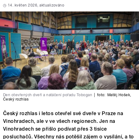
14. květen 2026, aktualizováno
Den otevřených dveří a natáčení pořadu Tobogan
|
foto:
Matěj Hošek
,
Český rozhlas
Český rozhlas i letos otevřel své dveře v Praze na
Vinohradech, ale v ve všech regionech. Jen na
Vinohradech se přišlo podívat přes 3 tisíce
posluchačů. Všechny nás potěšil zájem o vysílání, a to