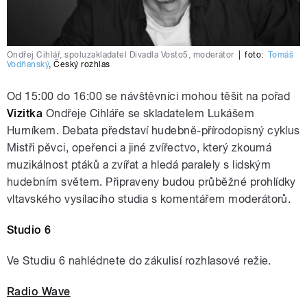
Ondřej Cihlář, spoluzakladatel Divadla Vosto5, moderátor
|
foto:
Tomáš
Vodňanský
,
Český rozhlas
Od 15:00 do 16:00 se návštěvníci mohou těšit na pořad
Vizitka
Ondřeje Cihláře se skladatelem Lukášem
Hurníkem. Debata představí hudebně-přírodopisný cyklus
Mistři pěvci, opeřenci a jiné zvířectvo, který zkoumá
muzikálnost ptáků a zvířat a hledá paralely s lidským
hudebním světem. Připraveny budou průběžné prohlídky
vltavského vysílacího studia s komentářem moderátorů.
Studio 6
Ve Studiu 6 nahlédnete do zákulisí rozhlasové režie.
Radio Wave