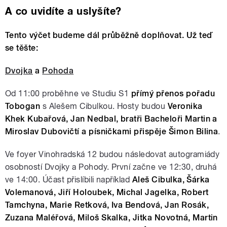
A co uvidíte a uslyšíte?
Tento výčet budeme dál průběžně doplňovat. Už teď
se těšte:
Dvojka
a
Pohoda
Od 11:00 proběhne ve Studiu S1
přímý přenos pořadu
Tobogan
s Alešem Cibulkou. Hosty budou
Veronika
Khek Kubařová, Jan Nedbal, bratři Bacheloři Martin a
Miroslav Dubovičtí a písničkami přispěje Šimon Bilina
.
Ve foyer Vinohradská 12 budou následovat autogramiády
osobností Dvojky a Pohody. První začne ve 12:30, druhá
ve 14:00. Účast přislíbili například
Aleš Cibulka, Šárka
Volemanová, Jiří Holoubek, Michal Jagelka, Robert
Tamchyna, Marie Retková, Iva Bendová, Jan Rosák,
Zuzana Maléřová, Miloš Skalka, Jitka Novotná, Martin