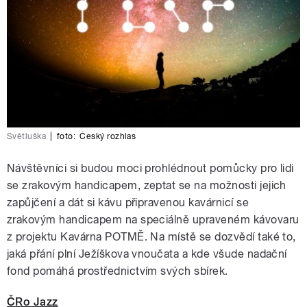
Světluška
|
foto:
Český rozhlas
Návštěvníci si budou moci prohlédnout pomůcky pro lidi
se zrakovým handicapem, zeptat se na možnosti jejich
zapůjčení a dát si kávu připravenou kavárnicí se
zrakovým handicapem na speciálně upraveném kávovaru
z projektu Kavárna POTMĚ. Na místě se dozvědí také to,
jaká přání plní Ježíškova vnoučata a kde všude nadační
fond pomáhá prostřednictvím svých sbírek.
ČRo Jazz