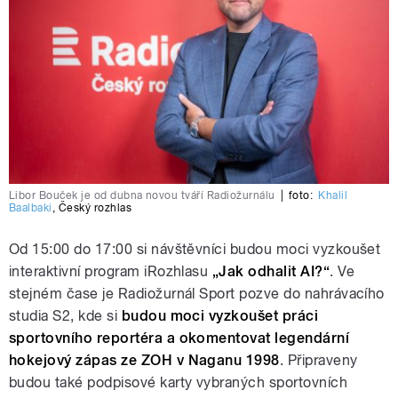
Libor Bouček je od dubna novou tváří Radiožurnálu
|
foto:
Khalil
Baalbaki
,
Český rozhlas
Od 15:00 do 17:00 si návštěvníci budou moci vyzkoušet
interaktivní program iRozhlasu
„Jak odhalit AI?“
. Ve
stejném čase je Radiožurnál Sport pozve do nahrávacího
studia S2, kde si
budou moci vyzkoušet práci
sportovního reportéra a okomentovat legendární
hokejový zápas ze ZOH v Naganu 1998
. Připraveny
budou také podpisové karty vybraných sportovních