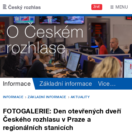
Přejít k hlavnímu obsahu
MENU
ŽIVĚ
Informace
Základní informace
Více
…
INFORMACE
ZÁKLADNÍ INFORMACE
AKTUALITY
FOTOGALERIE: Den otevřených dveří
Českého rozhlasu v Praze a
regionálních stanicích