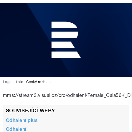
Logo
|
foto:
Český rozhlas
mms://stream3.visual.cz/cro/odhaleni/Female_Gaia56K_
SOUVISEJÍCÍ WEBY
Odhalení plus
Odhalení