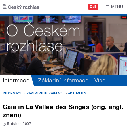
Přejít k hlavnímu obsahu
MENU
ŽIVĚ
Informace
Základní informace
Více
…
INFORMACE
ZÁKLADNÍ INFORMACE
AKTUALITY
Gaia in La Vallée des Singes (orig. angl.
znění)
5. duben 2007