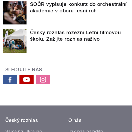
SOČR vypisuje konkurz do orchestrální
akademie v oboru lesní roh
Český rozhlas rozezní Letní filmovou
školu. Zažijte rozhlas naživo
SLEDUJTE NÁS
Český rozhlas
O nás
Válka na Ukrajině
Jak nás naladíte