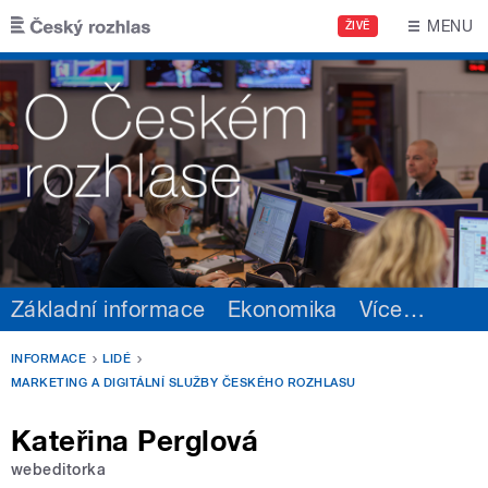
Přejít k hlavnímu obsahu
MENU
ŽIVĚ
Základní informace
Ekonomika
Více
…
INFORMACE
LIDÉ
MARKETING A DIGITÁLNÍ SLUŽBY ČESKÉHO ROZHLASU
Kateřina Perglová
webeditorka