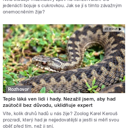
jedenácti bojuje s cukrovkou. Jak se jí s tímto závažným
onemocněním žije?
35 minut
Rozhovor
Teplo láká ven lidi i hady. Nezažil jsem, aby had
zaútočil bez důvodu, uklidňuje expert
Víte, kolik druhů hadů u nás žije? Zoolog Karel Kerouš
prozradí, který had je nejjedovatější a jestli si měří svou
oběť před tím, než ji sní.