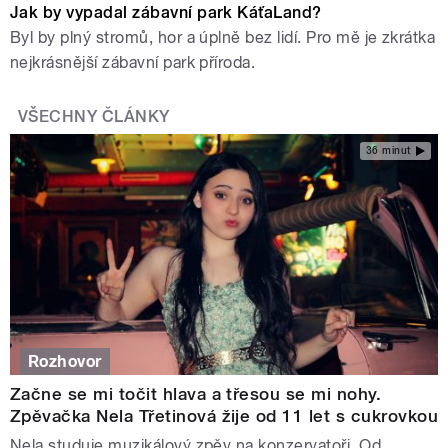
Jak by vypadal zábavní park KáťaLand?
Byl by plný stromů, hor a úplně bez lidí. Pro mě je zkrátka
nejkrásnější zábavní park příroda.
VŠECHNY ČLÁNKY
36 minut
Rozhovor
Začne se mi točit hlava a třesou se mi nohy.
Zpěvačka Nela Třetinová žije od 11 let s cukrovkou
Nela studuje muzikálový zpěv na konzervatoři. Od