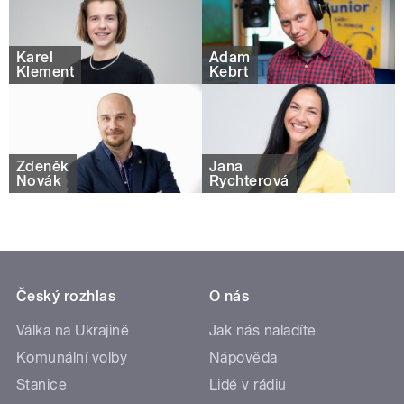
Karel
Adam
Klement
Kebrt
Zdeněk
Jana
Novák
Rychterová
Český rozhlas
O nás
Válka na Ukrajině
Jak nás naladíte
Komunální volby
Nápověda
Stanice
Lidé v rádiu