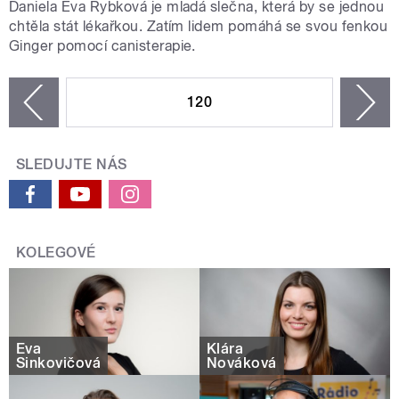
Daniela Eva Rybková je mladá slečna, která by se jednou
chtěla stát lékařkou. Zatím lidem pomáhá se svou fenkou
Ginger pomocí canisterapie.
STRÁNKY
120
n
zí
SLEDUJTE NÁS
KOLEGOVÉ
Eva
Klára
Sinkovičová
Nováková