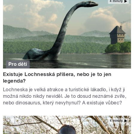
4 minuty
Pro děti
Existuje Lochnesská příšera, nebo je to jen
legenda?
Lochneska je velká atrakce a turistické lákadlo, i když ji
možná nikdo nikdy neviděl. Je to dosud neznámé zvíře,
nebo dinosaurus, který nevyhynul? A existuje vůbec?
4 minuty