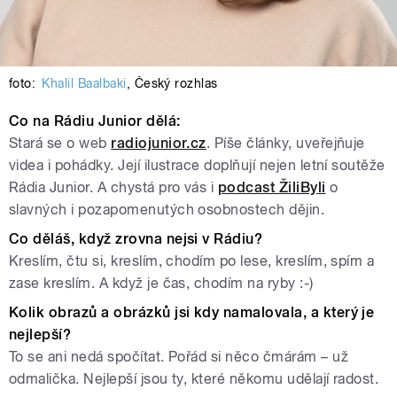
foto:
Khalil Baalbaki
,
Český rozhlas
Co na Rádiu Junior dělá:
Stará se o web
radiojunior.cz
. Píše články, uveřejňuje
videa i pohádky. Její ilustrace doplňují nejen letní soutěže
Rádia Junior. A chystá pro vás i
podcast ŽiliByli
o
slavných i pozapomenutých osobnostech dějin.
Co děláš, když zrovna nejsi v Rádiu?
Kreslím, čtu si, kreslím, chodím po lese, kreslím, spím a
zase kreslím. A když je čas, chodím na ryby :-)
Kolik obrazů a obrázků jsi kdy namalovala, a který je
nejlepší?
To se ani nedá spočítat. Pořád si něco čmárám – už
odmalička. Nejlepší jsou ty, které někomu udělají radost.