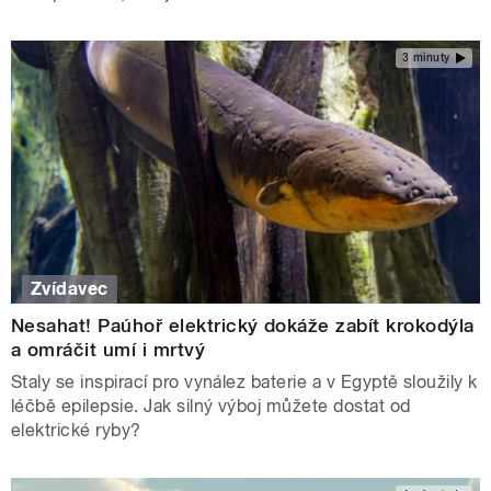
3 minuty
Zvídavec
Nesahat! Paúhoř elektrický dokáže zabít krokodýla
a omráčit umí i mrtvý
Staly se inspirací pro vynález baterie a v Egyptě sloužily k
léčbě epilepsie. Jak silný výboj můžete dostat od
elektrické ryby?