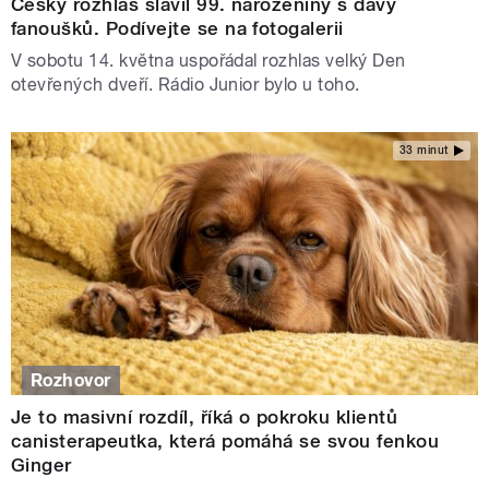
Český rozhlas slavil 99. narozeniny s davy
fanoušků. Podívejte se na fotogalerii
V sobotu 14. května uspořádal rozhlas velký Den
otevřených dveří. Rádio Junior bylo u toho.
33 minut
Rozhovor
Je to masivní rozdíl, říká o pokroku klientů
canisterapeutka, která pomáhá se svou fenkou
Ginger