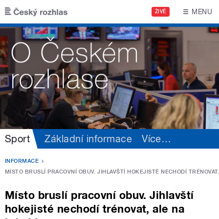
Přejít k hlavnímu obsahu
MENU
ŽIVĚ
Sport
Základní informace
Více
…
INFORMACE
MÍSTO BRUSLÍ PRACOVNÍ OBUV. JIHLAVŠTÍ HOKEJISTÉ NECHODÍ TRÉNOVAT
Místo bruslí pracovní obuv. Jihlavští
hokejisté nechodí trénovat, ale na