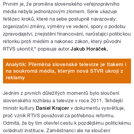
Prvním je, že proměna slovenského veřejnoprávního
média nebyla jednorázovým zlomem. Série ukazuje
řetězec kroků, které na sebe postupně navazovaly:
organizační změny, výměny ve vedení, spory o podobu
zpravodajství, znejistění financování, narůstající politickou
rétoriku proti médiím a nakonec zákon, který původní
RTVS ukončil,“ popisuje autor
Jakub Horáček.
Analytik: Přeměna slovenské televize je tlakem i
na soukromá média, kterým nová STVR ukrojí z
reklamy
Jedním z prvních důležitých momentů bylo sloučení
slovenského rozhlasu a televize v roce 2011. Tehdejší
ministr kultury
Daniel Krajcer
v dokumentu vysvětluje,
proč vznik RTVS považoval za potřebnou reformu.
Odmítá, že by tím otevřel cestu k pozdějšímu politickému
ovládnutí instituce. Zaměstnanci ale na sloučení