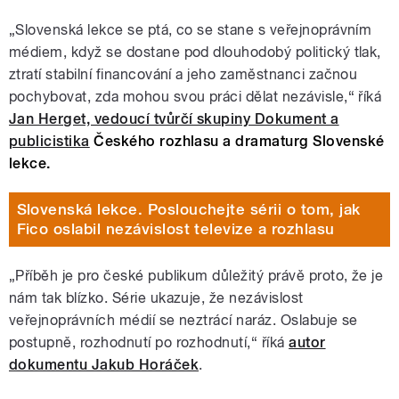
„Slovenská lekce se ptá, co se stane s veřejnoprávním
médiem, když se dostane pod dlouhodobý politický tlak,
ztratí stabilní financování a jeho zaměstnanci začnou
pochybovat, zda mohou svou práci dělat nezávisle,“ říká
Jan Herget, vedoucí tvůrčí skupiny Dokument a
publicistika
Českého rozhlasu a dramaturg Slovenské
lekce.
Slovenská lekce. Poslouchejte sérii o tom, jak
Fico oslabil nezávislost televize a rozhlasu
„Příběh je pro české publikum důležitý právě proto, že je
nám tak blízko. Série ukazuje, že nezávislost
veřejnoprávních médií se neztrácí naráz. Oslabuje se
postupně, rozhodnutí po rozhodnutí,“ říká
autor
dokumentu Jakub Horáček
.