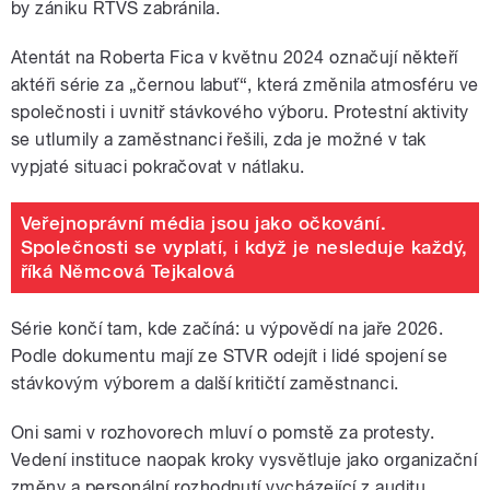
by zániku RTVS zabránila.
Atentát na Roberta Fica v květnu 2024 označují někteří
aktéři série za „černou labuť“, která změnila atmosféru ve
společnosti i uvnitř stávkového výboru. Protestní aktivity
se utlumily a zaměstnanci řešili, zda je možné v tak
vypjaté situaci pokračovat v nátlaku.
Veřejnoprávní média jsou jako očkování.
Společnosti se vyplatí, i když je nesleduje každý,
říká Němcová Tejkalová
Série končí tam, kde začíná: u výpovědí na jaře 2026.
Podle dokumentu mají ze STVR odejít i lidé spojení se
stávkovým výborem a další kritičtí zaměstnanci.
Oni sami v rozhovorech mluví o pomstě za protesty.
Vedení instituce naopak kroky vysvětluje jako organizační
změny a personální rozhodnutí vycházející z auditu.