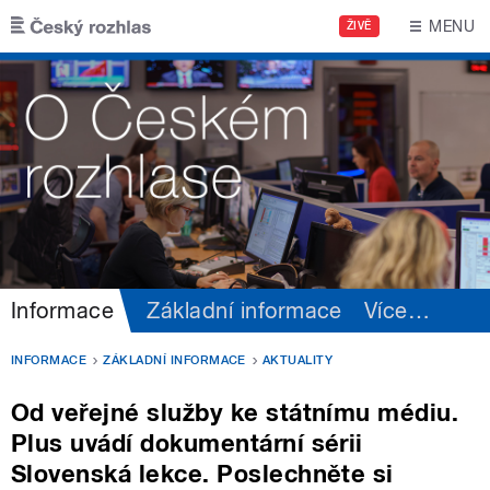
Přejít k hlavnímu obsahu
MENU
ŽIVĚ
Informace
Základní informace
Více
…
INFORMACE
ZÁKLADNÍ INFORMACE
AKTUALITY
Od veřejné služby ke státnímu médiu.
Plus uvádí dokumentární sérii
Slovenská lekce. Poslechněte si