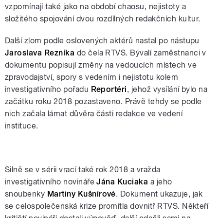
vzpomínají také jako na období chaosu, nejistoty a
složitého spojování dvou rozdílných redakčních kultur.
Další zlom podle oslovených aktérů nastal po nástupu
Jaroslava Rezníka
do čela RTVS. Bývalí zaměstnanci v
dokumentu popisují změny na vedoucích místech ve
zpravodajství, spory s vedením i nejistotu kolem
investigativního pořadu
Reportéri
, jehož vysílání bylo na
začátku roku 2018 pozastaveno. Právě tehdy se podle
nich začala lámat důvěra části redakce ve vedení
instituce.
Silně se v sérii vrací také rok 2018 a vražda
investigativního novináře
Jána Kuciaka
a jeho
snoubenky
Martiny Kušnírové
. Dokument ukazuje, jak
se celospolečenská krize promítla dovnitř RTVS. Někteří