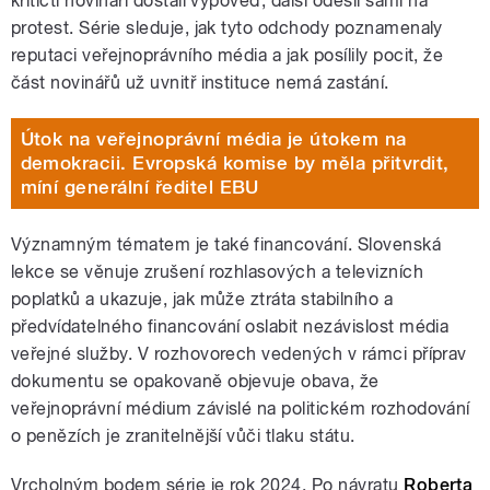
kritičtí novináři dostali výpověď, další odešli sami na
protest. Série sleduje, jak tyto odchody poznamenaly
reputaci veřejnoprávního média a jak posílily pocit, že
část novinářů už uvnitř instituce nemá zastání.
Útok na veřejnoprávní média je útokem na
demokracii. Evropská komise by měla přitvrdit,
míní generální ředitel EBU
Významným tématem je také financování. Slovenská
lekce se věnuje zrušení rozhlasových a televizních
poplatků a ukazuje, jak může ztráta stabilního a
předvídatelného financování oslabit nezávislost média
veřejné služby. V rozhovorech vedených v rámci příprav
dokumentu se opakovaně objevuje obava, že
veřejnoprávní médium závislé na politickém rozhodování
o penězích je zranitelnější vůči tlaku státu.
Vrcholným bodem série je rok 2024. Po návratu
Roberta