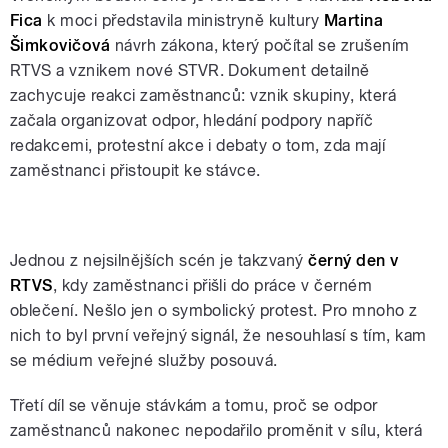
Fica
k moci představila ministryně kultury
Martina
Šimkovičová
návrh zákona, který počítal se zrušením
RTVS a vznikem nové STVR. Dokument detailně
zachycuje reakci zaměstnanců: vznik skupiny, která
začala organizovat odpor, hledání podpory napříč
redakcemi, protestní akce i debaty o tom, zda mají
zaměstnanci přistoupit ke stávce.
Jednou z nejsilnějších scén je takzvaný
černý den v
RTVS
, kdy zaměstnanci přišli do práce v černém
oblečení. Nešlo jen o symbolický protest. Pro mnoho z
nich to byl první veřejný signál, že nesouhlasí s tím, kam
se médium veřejné služby posouvá.
Třetí díl se věnuje stávkám a tomu, proč se odpor
zaměstnanců nakonec nepodařilo proměnit v sílu, která