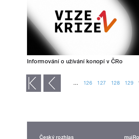
Informování o užívání konopí v ČRo
STRÁNKY
…
126
127
128
129
« první
‹ předchozí
Český rozhlas
mujRo