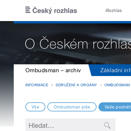
Přejít k hlavnímu obsahu
iRozhlas
Ombudsman – archiv
Základní in
INFORMACE
SDRUŽENÍ A ORGÁNY
OMBUDSMAN
Vše
Ombudsman píše
Vaše podnět