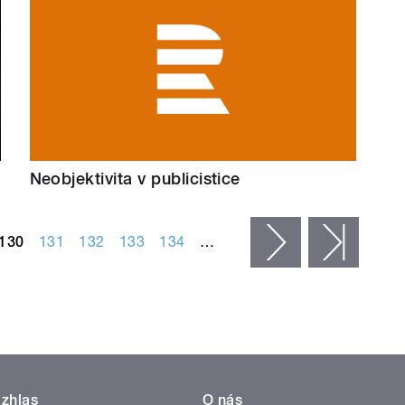
Neobjektivita v publicistice
130
131
132
133
134
…
následující ›
posled
zhlas
O nás