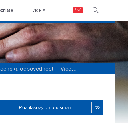
ozhlase
Více
ŽIVĚ
ečenská odpovědnost
Více
…
Rozhlasový ombudsman