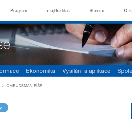
Program
mujRozhlas
Stanice
O r
formace
Ekonomika
Vysílání a aplikace
Spol
OMBUDSMAN PÍŠE
y