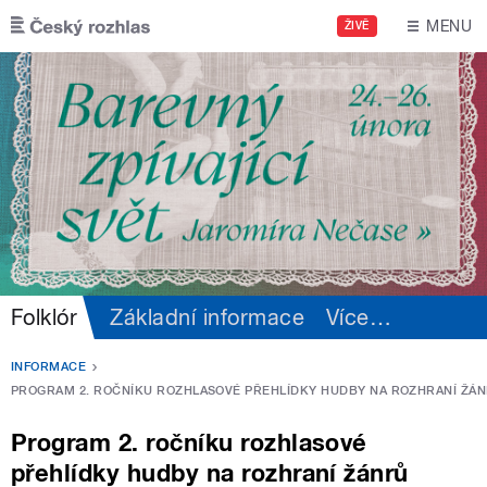
Přejít k hlavnímu obsahu
MENU
ŽIVĚ
Folklór
Základní informace
Více
…
INFORMACE
PROGRAM 2. ROČNÍKU ROZHLASOVÉ PŘEHLÍDKY HUDBY NA ROZHRANÍ ŽÁNR
Program 2. ročníku rozhlasové
přehlídky hudby na rozhraní žánrů