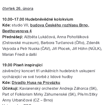
čtvrtek 26. února
10.00–17.00 H
udebněvědné kolokvium
Kde:
studio VII,
budova Českého rozhlasu Brno,
Beethovenova 4
Přednášejí:
Alžběta Lukáčová, Anna Pohořálková
(Ostravské muzeum), Barbora Turčanová (ČRo), Zdeněk
Vejvoda a Petr Nuska (ČAV), Jiří Plocek, Jiří Höhn (NÚLK),
Marian Friedl a další
19.00 Píseň inspirující
závěrečný koncert tří unikátních hudebních uskupení
vycházející ve své tvorbě z lidové hudby
Kde:
Divadlo Husa na Provázku
Účinkují:
Kaviarenský orchester Andreja Záhorca (SK),
Part of Folklorism Mirky Záhumenské (SK), Pře/m/žitky
Anny Urbaničové (CZ – Brno)