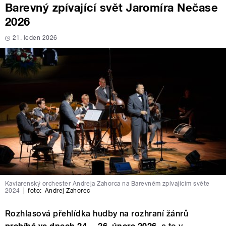
Barevný zpívající svět Jaromíra Nečase
2026
21. leden 2026
Kaviarenský orchester Andreja Zahorca na Barevném zpívajícím světe
2024
|
foto:
Andrej Zahorec
Rozhlasová přehlídka hudby na rozhraní žánrů