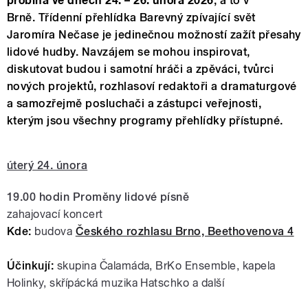
probíhá ve dnech 24. – 26. února 2026
, a to v
Brně. Třídenní přehlídka Barevný zpívající svět
Jaromíra Nečase je jedinečnou možností zažít přesahy
lidové hudby. Navzájem se mohou inspirovat,
diskutovat budou i samotní hráči a zpěváci, tvůrci
nových projektů, rozhlasoví redaktoři a dramaturgové
a samozřejmě posluchači a zástupci veřejnosti,
kterým jsou všechny programy přehlídky přístupné.
úterý 24. února
19.00 hodin Proměny lidové písně
zahajovací koncert
Kde:
budova
Českého rozhlasu Brno, Beethovenova 4
Účinkují:
skupina Čalamáda, BrKo Ensemble, kapela
Holinky, skřípácká muzika Hatschko a další