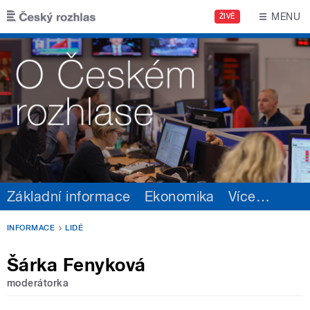
Přejít k hlavnímu obsahu
MENU
ŽIVĚ
Základní informace
Ekonomika
Více
…
INFORMACE
LIDÉ
Šárka Fenyková
moderátorka