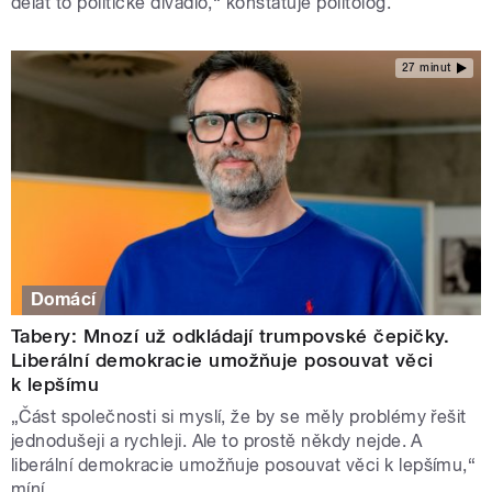
dělat to politické divadlo,“ konstatuje politolog.
27 minut
Domácí
Tabery: Mnozí už odkládají trumpovské čepičky.
Liberální demokracie umožňuje posouvat věci
k lepšímu
„Část společnosti si myslí, že by se měly problémy řešit
jednodušeji a rychleji. Ale to prostě někdy nejde. A
liberální demokracie umožňuje posouvat věci k lepšímu,“
míní.