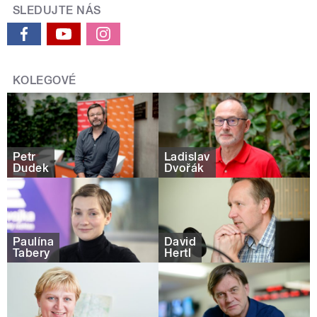
SLEDUJTE NÁS
KOLEGOVÉ
Petr
Ladislav
Dudek
Dvořák
Paulína
David
Tabery
Hertl