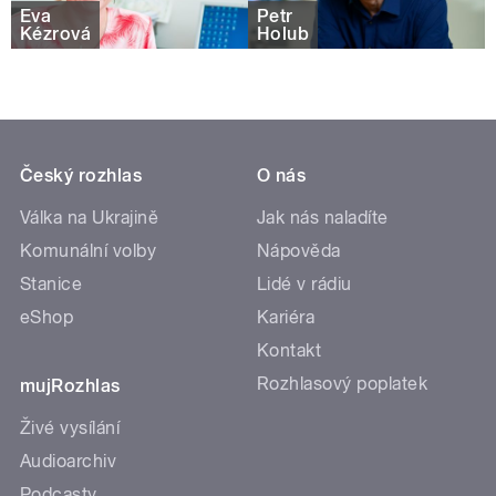
Eva
Petr
Kézrová
Holub
Český rozhlas
O nás
Válka na Ukrajině
Jak nás naladíte
Komunální volby
Nápověda
Stanice
Lidé v rádiu
eShop
Kariéra
Kontakt
Rozhlasový poplatek
mujRozhlas
Živé vysílání
Audioarchiv
Podcasty