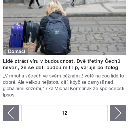
Domácí
Lidé ztrácí víru v budoucnost. Dvě třetiny Čechů
nevěří, že se děti budou mít líp, varuje politolog
„V mnoha věcech ve svém běžném životě najdou lidé to
dobré. Ale velkou nejistotu cítí, když se zamyslí nad
globálními krizemi,“ říká Michal Kormaňák ze společnosti
Ipsos.
STRÁNKY
12
n
zí