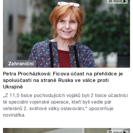
26 minut
Zahraniční
Petra Procházková: Ficova účast na přehlídce je
spoluúčastí na straně Ruska ve válce proti
Ukrajině
„Z 11,5 tisíce pochodujících vojáků byli 2 tisíce účastníci
té speciální vojenské operace, kteří byli vedle pár
veteránů 2. světové války oslavováni,“ upozorňuje
novinářka.
27 minut