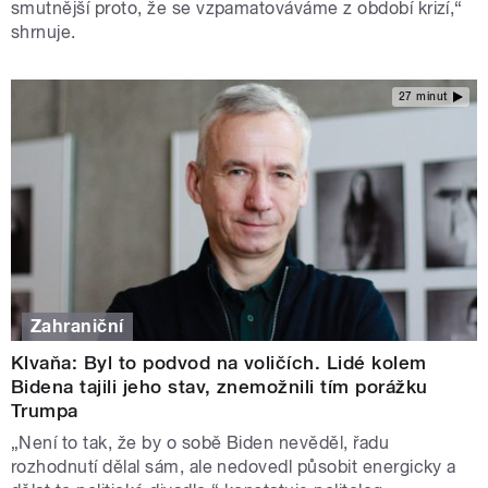
smutnější proto, že se vzpamatováváme z období krizí,“
shrnuje.
27 minut
Zahraniční
Klvaňa: Byl to podvod na voličích. Lidé kolem
Bidena tajili jeho stav, znemožnili tím porážku
Trumpa
„Není to tak, že by o sobě Biden nevěděl, řadu
rozhodnutí dělal sám, ale nedovedl působit energicky a