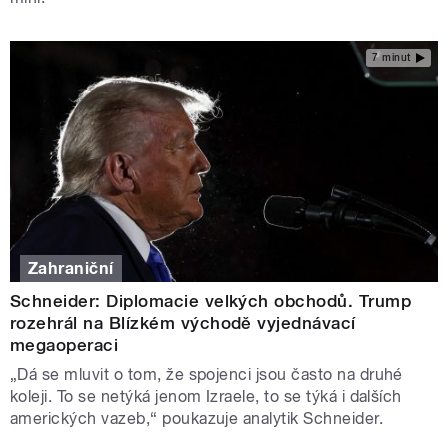
7 minut
Zahraniční
Schneider: Diplomacie velkých obchodů. Trump
rozehrál na Blízkém východě vyjednávací
megaoperaci
„Dá se mluvit o tom, že spojenci jsou často na druhé
koleji. To se netýká jenom Izraele, to se týká i dalších
amerických vazeb,“ poukazuje analytik Schneider.