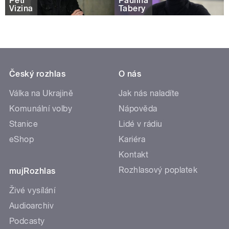
Petr
Paulína
Vizina
Tabery
Český rozhlas
O nás
Válka na Ukrajině
Jak nás naladíte
Komunální volby
Nápověda
Stanice
Lidé v rádiu
eShop
Kariéra
Kontakt
Rozhlasový poplatek
mujRozhlas
Živé vysílání
Audioarchiv
Podcasty