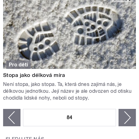
Pro děti
Stopa jako délková míra
Není stopa, jako stopa. Ta, která dnes zajímá nás, je
délkovou jednotkou. Její název je ale odvozen od otisku
chodidla lidské nohy, neboli od stopy.
STRÁNKY
84
n
zí