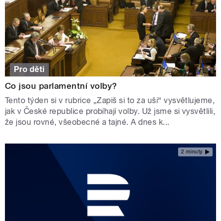
Pro děti
Co jsou parlamentní volby?
Tento týden si v rubrice „Zapiš si to za uši“ vysvětlujeme,
jak v České republice probíhají volby. Už jsme si vysvětlili,
že jsou rovné, všeobecné a tajné. A dnes k...
2 minuty