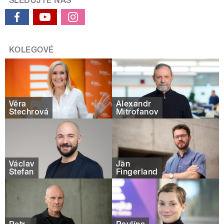
SLEDUJTE NÁS
KOLEGOVÉ
Věra
Alexandr
Štechrová
Mitrofanov
Václav
Jan
Štefan
Fingerland