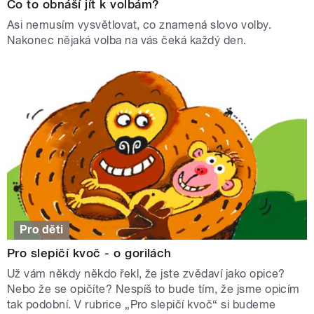
Co to obnáší jít k volbám?
Asi nemusím vysvětlovat, co znamená slovo volby.
Nakonec nějaká volba na vás čeká každý den.
Pro děti
Pro slepičí kvoč - o gorilách
Už vám někdy někdo řekl, že jste zvědaví jako opice?
Nebo že se opičíte? Nespíš to bude tím, že jsme opicím
tak podobní. V rubrice „Pro slepičí kvoč“ si budeme