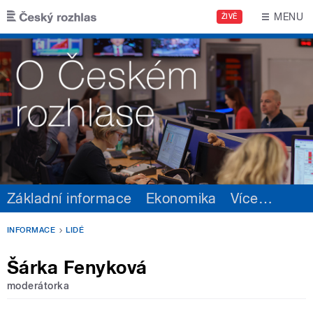
Přejít k hlavnímu obsahu
MENU
ŽIVĚ
Základní informace
Ekonomika
Více
…
INFORMACE
LIDÉ
Šárka Fenyková
moderátorka