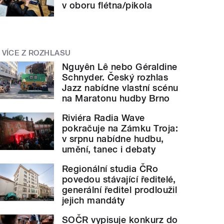
v oboru flétna/pikola
VÍCE Z ROZHLASU
Nguyên Lê nebo Géraldine
Schnyder. Český rozhlas
Jazz nabídne vlastní scénu
na Maratonu hudby Brno
Riviéra Radia Wave
pokračuje na Zámku Troja:
v srpnu nabídne hudbu,
umění, tanec i debaty
Regionální studia ČRo
povedou stávající ředitelé,
generální ředitel prodloužil
jejich mandáty
SOČR vypisuje konkurz do