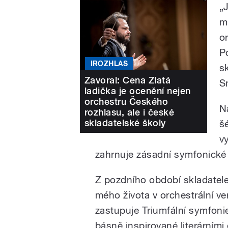
„
m
o
P
IROZHLAS
s
Zavoral: Cena Zlatá
S
ladička je ocenění nejen
orchestru Českého
N
rozhlasu, ale i české
skladatelské školy
š
v
zahrnuje zásadní symfonické
Z pozdního období skladatele
mého života v orchestrální v
zastupuje Triumfální symfoni
básně inspirované literárními