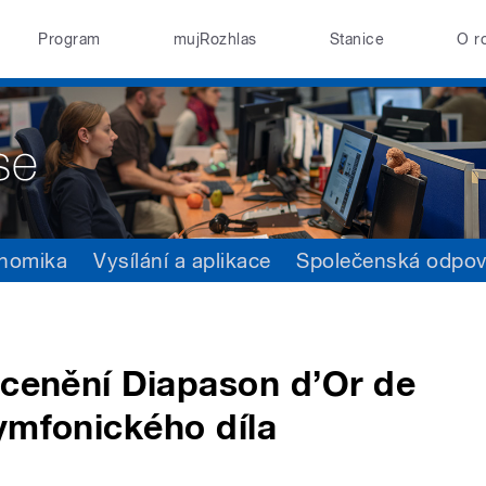
Program
mujRozhlas
Stanice
O r
nomika
Vysílání a aplikace
Společenská odpo
ocenění Diapason d’Or de
ymfonického díla