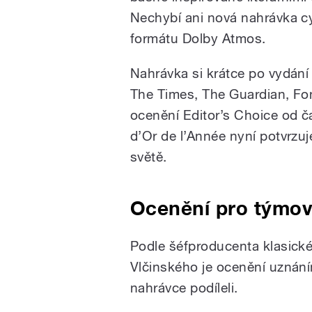
Nechybí ani nová nahrávka cy
formátu Dolby Atmos.
Nahrávka si krátce po vydání 
The Times, The Guardian, Fono
ocenění Editor’s Choice od
d’Or de l’Année nyní potvrzuj
světě.
Ocenění pro týmov
Podle šéfproducenta klasic
Vlčinského je ocenění uznáním
nahrávce podíleli.