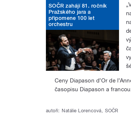
„
SOČR zahájí 81. ročník
Pražského jara a
n
připomene 100 let
n
orchestru
d
v
č
v
š
Ceny Diapason d’Or de l’Anné
časopisu Diapason a francou
autoři:
Natálie Lorencová
,
SOČR