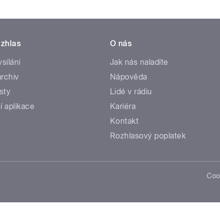
zhlas
O nás
ysílání
Jak nás naladíte
rchiv
Nápověda
sty
Lidé v rádiu
í aplikace
Kariéra
Kontakt
Rozhlasový poplatek
Coo