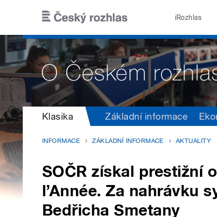
Přejít k hlavnímu obsahu
iRozhlas
Klasika
Základní informace
Eko
INFORMACE
ZÁKLADNÍ INFORMACE
AKTUALITY
SOČR získal prestižní 
l’Année. Za nahrávku s
Bedřicha Smetany