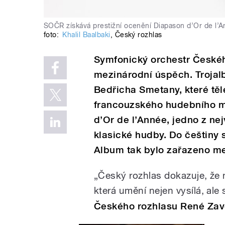
SOČR získává prestižní ocenění Diapason d’Or de l’
foto:
Khalil Baalbaki
,
Český rozhlas
Symfonický orchestr Českéh
mezinárodní úspěch. Troja
Bedřicha Smetany, které těl
francouzského hudebního 
d’Or de l’Année, jedno z n
klasické hudby. Do češtiny s
Album tak bylo zařazeno me
„Český rozhlas dokazuje, že ne
která umění nejen vysílá, ale 
Českého rozhlasu René Zav