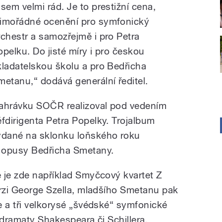
Jsem velmi rád. Je to prestižní cena,
imořádné ocenění pro symfonický
rchestr a samozřejmě i pro Petra
opelku. Do jisté míry i pro českou
kladatelskou školu a pro Bedřicha
metanu,“ dodává generální ředitel.
ahrávku SOČR realizoval pod vedením
éfdirigenta Petra Popelky. Trojalbum
ydané na sklonku loňského roku
 opusy Bedřicha Smetany.
 je zde například Smyčcový kvartet Z
erzi George Szella, mladšího Smetanu pak
e a tři velkorysé „švédské“ symfonické
 dramaty Shakespeara či Schillera.