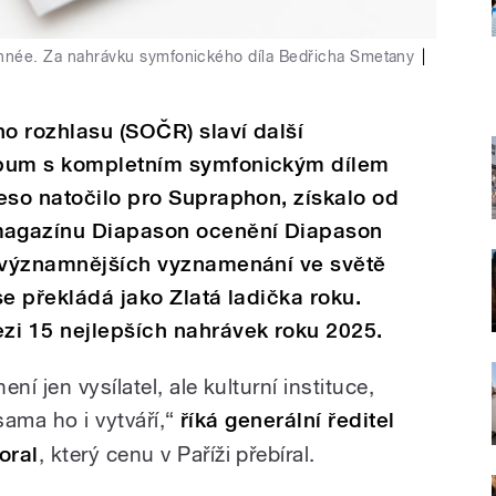
Année. Za nahrávku symfonického díla Bedřicha Smetany
|
o rozhlasu (SOČR) slaví další
lbum s kompletním symfonickým dílem
eso natočilo pro Supraphon, získalo od
magazínu Diapason ocenění Diapason
ejvýznamnějších vyznamenání ve světě
e překládá jako Zlatá ladička roku.
zi 15 nejlepších nahrávek roku 2025.
ní jen vysílatel, ale kulturní instituce,
sama ho i vytváří,“
říká generální ředitel
oral
, který cenu v Paříži přebíral.