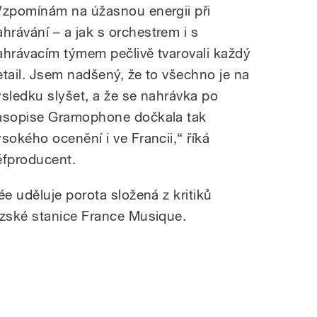
Vzpomínám na úžasnou energii při
ahrávání
–
a jak s orchestrem i s
ahrávacím týmem pečlivě tvarovali každý
etail. Jsem nadšený, že to všechno je na
ýsledku slyšet, a že se nahrávka po
asopise Gramophone dočkala tak
ysokého ocenění i ve Francii,“ říká
éfproducent.
e uděluje porota složená z kritiků
zské stanice France Musique.