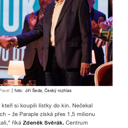
Pavel
|
foto:
Jiří Šeda
,
Český rozhlas
teří si koupili lístky do kin. Nečekal
ch – že Paraple získá přes 1,5 milionu
li,“ říká
Zdeněk Svěrák.
Centrum