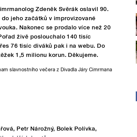
 cimrmanolog Zdeněk Svěrák oslavil 90.
i do jeho začátků v improvizované
vouka. Nakonec se prodalo více než 20
Pořad živě poslouchalo 140 tisíc
es 76 tisíc diváků pak i na webu. Do
těžek 1,5 milionu korun. Děkujeme.
nam slavnostního večera z Divadla Járy Cimrmana
řová, Petr Nárožný, Bolek Polívka,