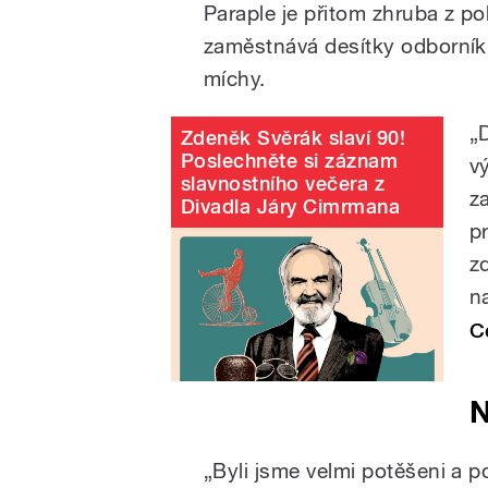
Paraple je přitom zhruba z pol
zaměstnává desítky odborníků
míchy.
„
Zdeněk Svěrák slaví 90!
Poslechněte si záznam
v
slavnostního večera z
z
Divadla Járy Cimrmana
p
z
n
C
N
„Byli jsme velmi potěšeni a p