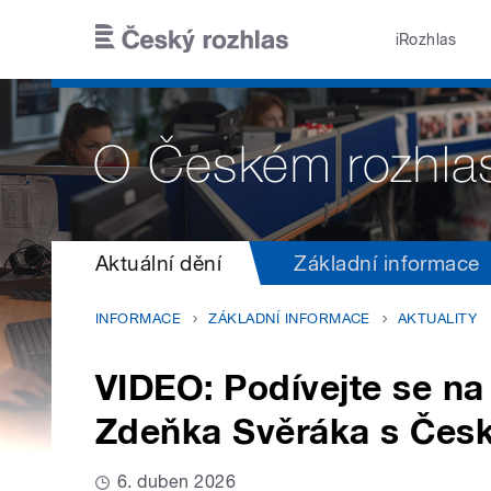
Přejít k hlavnímu obsahu
iRozhlas
Aktuální dění
Základní informace
INFORMACE
ZÁKLADNÍ INFORMACE
AKTUALITY
VIDEO: Podívejte se na
Zdeňka Svěráka s Čes
6. duben 2026