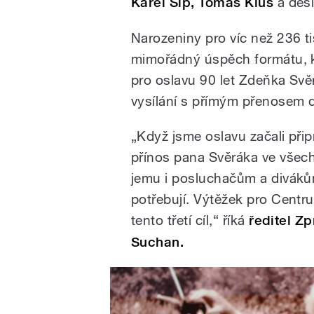
Karel Šíp, Tomáš Klus
a desí
Narozeniny pro víc než 236 tis
mimořádný úspěch formátu, kt
pro oslavu 90 let Zdeňka Svě
vysílání s přímým přenosem d
„Když jsme oslavu začali připr
přínos pana Svěráka ve všech o
jemu i posluchačům a divákům
potřebují. Výtěžek pro Centru
tento třetí cíl,“ říká
ředitel Z
Suchan.