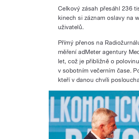
Celkový zásah přesáhl 236 tis
kinech si záznam oslavy na we
uživatelů.
Přímý přenos na Radiožurnál
měření adMeter agentury Med
let, což je přibližně o polovi
v sobotním večerním čase. Po
kteří v danou chvíli posloucha