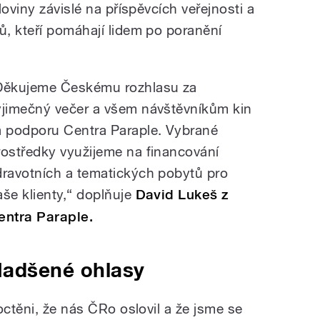
oviny závislé na příspěvcích veřejnosti a
, kteří pomáhají lidem po poranění
Děkujeme Českému rozhlasu za
ýjimečný večer a všem návštěvníkům kin
a podporu Centra Paraple. Vybrané
rostředky využijeme na financování
dravotních a tematických pobytů pro
aše klienty,“ doplňuje
David Lukeš z
entra Paraple.
adšené ohlasy
octěni, že nás ČRo oslovil a že jsme se