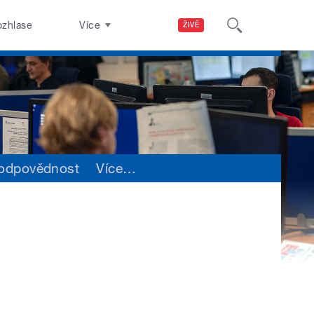
ozhlase
Více
ŽIVĚ
 odpovědnost
Více
…