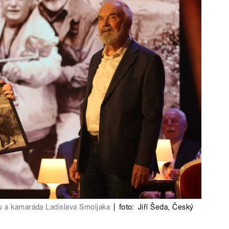
u a kamaráda Ladislava Smoljaka
|
foto:
Jiří Šeda
,
Český