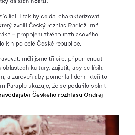
tky dalších hostů.
íc lidí. I tak by se dal charakterizovat
erý zvolil Český rozhlas Radiožurnál
ráka – propojení živého rozhlasového
o kin po celé České republice.
avovat, měli jsme tři cíle: připomenout
blastech kultury, zajistit, aby se líbila
, a zároveň aby pomohla lidem, kteří to
m Paraple ukazuje, že se podařilo splnit i
pravodajství Českého rozhlasu Ondřej