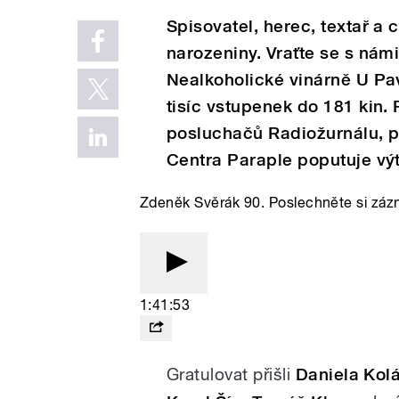
Spisovatel, herec, textař a
narozeniny. Vraťte se s nám
Nealkoholické vinárně U Pa
tisíc vstupenek do 181 kin. 
posluchačů Radiožurnálu, př
Centra Paraple poputuje vý
Zdeněk Svěrák 90. Poslechněte si záz
1:41:53
Gratulovat přišli
Daniela Kolá