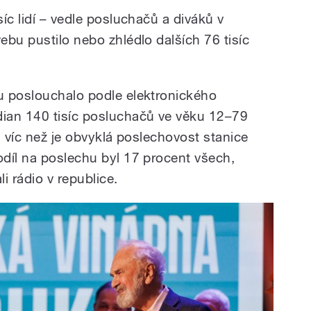
íc lidí – vedle posluchačů a diváků v
bu pustilo nebo zhlédlo dalších 76 tisíc
u poslouchalo podle elektronického
ian 140 tisíc posluchačů ve věku 12–79
nu víc než je obvyklá poslechovost stanice
díl na poslechu byl 17 procent všech,
li rádio v republice.