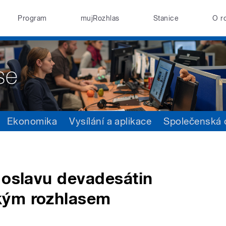
Program
mujRozhlas
Stanice
O r
Ekonomika
Vysílání a aplikace
Společenská
 oslavu devadesátin
kým rozhlasem