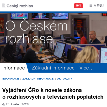
Přejít k hlavnímu obsahu
MENU
ŽIVĚ
Informace
Základní informace
Více
…
INFORMACE
ZÁKLADNÍ INFORMACE
AKTUALITY
Vyjádření ČRo k novele zákona
o rozhlasových a televizních poplatcích
25. květen 2026