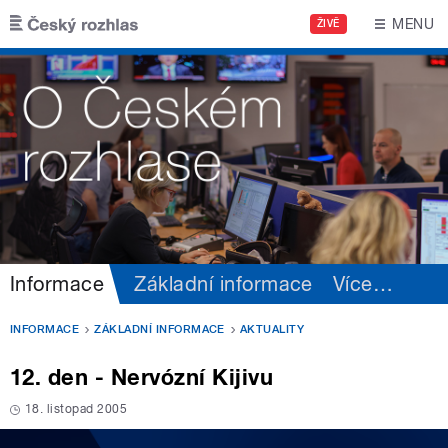
Přejít k hlavnímu obsahu
MENU
ŽIVĚ
Informace
Základní informace
Více
…
INFORMACE
ZÁKLADNÍ INFORMACE
AKTUALITY
12. den - Nervózní Kijivu
18. listopad 2005