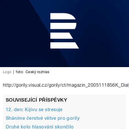
Logo
|
foto:
Český rozhlas
http://gorily.visual.cz/gorily/ct/magazin_2005111856K
SOUVISEJÍCÍ PŘÍSPĚVKY
12. den: Kijivu se stresuje
Sháníme čerstvé větve pro gorily
Druhé kolo hlasování skončilo