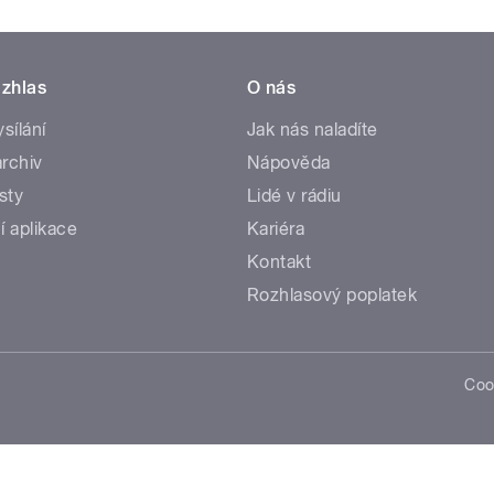
zhlas
O nás
ysílání
Jak nás naladíte
rchiv
Nápověda
sty
Lidé v rádiu
í aplikace
Kariéra
Kontakt
Rozhlasový poplatek
Coo