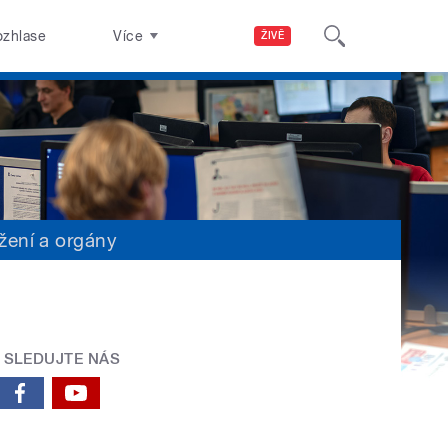
ozhlase
Více
ŽIVĚ
žení a orgány
SLEDUJTE NÁS