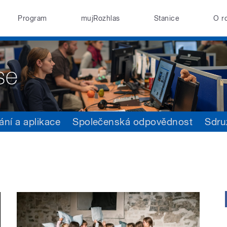
Program
mujRozhlas
Stanice
O r
ání a aplikace
Společenská odpovědnost
Sdru