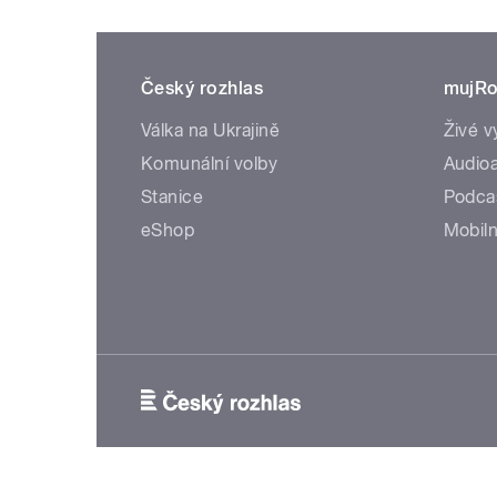
Český rozhlas
mujRo
Válka na Ukrajině
Živé v
Komunální volby
Audioa
Stanice
Podca
eShop
Mobiln