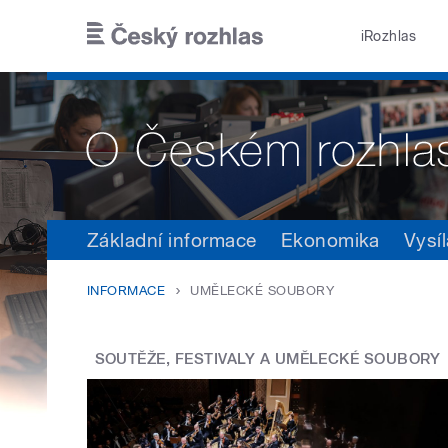
Přejít k hlavnímu obsahu
iRozhlas
Základní informace
Ekonomika
Vysíl
INFORMACE
UMĚLECKÉ SOUBORY
SOUTĚŽE, FESTIVALY A UMĚLECKÉ SOUBORY