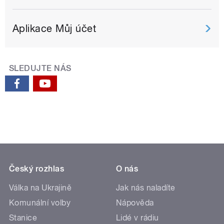
Aplikace Můj účet
SLEDUJTE NÁS
Český rozhlas
O nás
Válka na Ukrajině
Jak nás naladíte
Komunální volby
Nápověda
Stanice
Lidé v rádiu