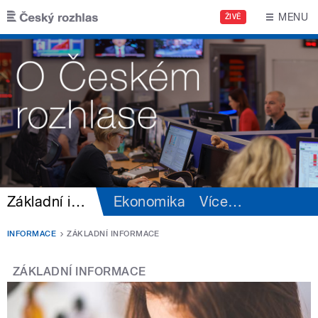
Přejít k hlavnímu obsahu
MENU
ŽIVĚ
Základní informace
Ekonomika
Více
…
INFORMACE
ZÁKLADNÍ INFORMACE
ZÁKLADNÍ INFORMACE