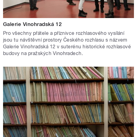
Galerie Vinohradská 12
Pro všechny přátele a příznivce rozhlasového vysílání
jsou tu návštěvní prostory Českého rozhlasu s názvem
Galerie Vinohradská 12 v suterénu historické rozhlasové
budovy na pražských Vinohradech.