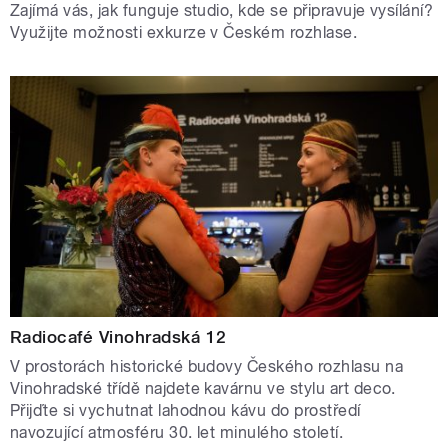
Zajímá vás, jak funguje studio, kde se připravuje vysílání?
Využijte možnosti exkurze v Českém rozhlase.
Radiocafé Vinohradská 12
V prostorách historické budovy Českého rozhlasu na
Vinohradské třídě najdete kavárnu ve stylu art deco.
Přijďte si vychutnat lahodnou kávu do prostředí
navozující atmosféru 30. let minulého století.