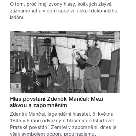
O tom, proč mají zvony hlasy, kolik jich zbývá
zaznamenat a v čem spočívá úskalí dokonalého
ladění.
Hlas povstání Zdeněk Mančal: Mezi
slávou a zapomněním
Zdeněk Mančal, legendární hlasatel, 5. května
1945 v 6 ráno odvážným hlášením odstartoval
Pražské povstání. Zemřel v zapomnění, dnes je
však symbolem odporu proti nacismu.