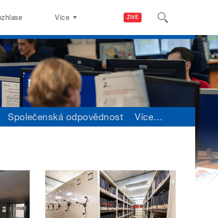
ozhlase
Více
ŽIVĚ
Společenská odpovědnost
Více
…