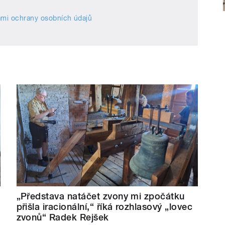
mi ochrany osobních údajů
„Představa natáčet zvony mi zpočátku
přišla iracionální,“ říká rozhlasový „lovec
zvonů“ Radek Rejšek