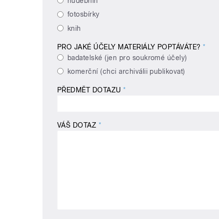
hudebnin
fotosbírky
knih
PRO JAKÉ ÚČELY MATERIÁLY POPTÁVÁTE?
*
badatelské (jen pro soukromé účely)
komerční (chci archiválii publikovat)
PŘEDMĚT DOTAZU
*
VÁŠ DOTAZ
*