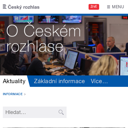
Přejít k hlavnímu obsahu
MENU
ŽIVĚ
Aktuality
Základní informace
Více
…
INFORMACE