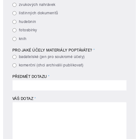
zvukových nahrávek
listinných dokumentů
hudebnin
fotosbírky
knih
PRO JAKÉ ÚČELY MATERIÁLY POPTÁVÁTE?
*
badatelské (jen pro soukromé účely)
komerční (chci archiválii publikovat)
PŘEDMĚT DOTAZU
*
VÁŠ DOTAZ
*