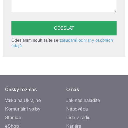
Odesláním souhlasíte se
zásadami ochrany osobních
údajů
Český rozhlas
O nás
Válka na Ukrajině
Jak nás naladíte
Komunální volby
Nápověda
Stanice
Lidé v rádiu
eShop
Kariéra