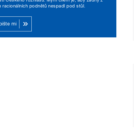
h racionálních podnětů nespadl pod stůl.
ište mi