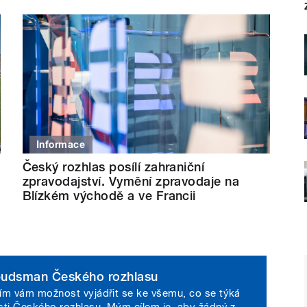
Informace
Český rozhlas posílí zahraniční
zpravodajství. Vymění zpravodaje na
Blízkém východě a ve Francii
udsman Českého rozhlasu
ím vám možnost vyjádřit se ke všemu, co se týká
sti Českého rozhlasu. Mým cílem je, aby žádný z