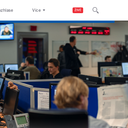
ozhlase
Více
ŽIVĚ