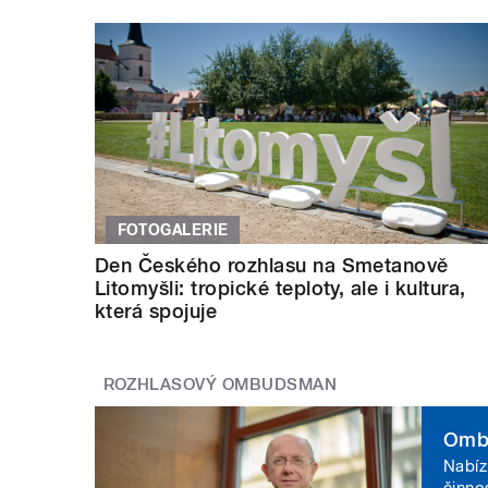
FOTOGALERIE
Den Českého rozhlasu na Smetanově
Litomyšli: tropické teploty, ale i kultura,
která spojuje
ROZHLASOVÝ OMBUDSMAN
Omb
Nabíz
činno