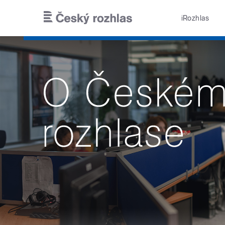
Přejít k hlavnímu obsahu
iRozhlas