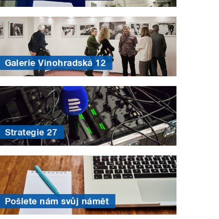
Galerie Vinohradská 12
Strategie 27
Pošlete nám svůj námět