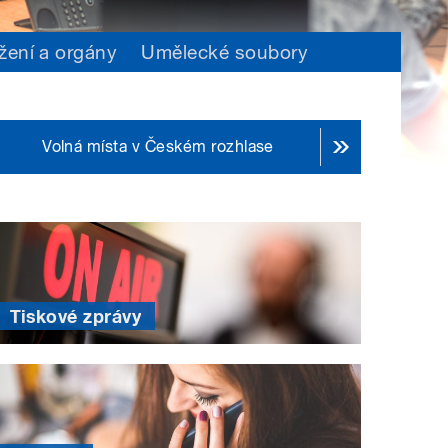
žení a orgány
Umělecké soubory
Volná místa v Českém rozhlase
Tiskové zprávy