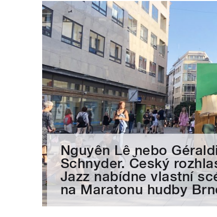
Nguyên Lê nebo Gérald
Schnyder. Český rozhla
Jazz nabídne vlastní sc
na Maratonu hudby Brn