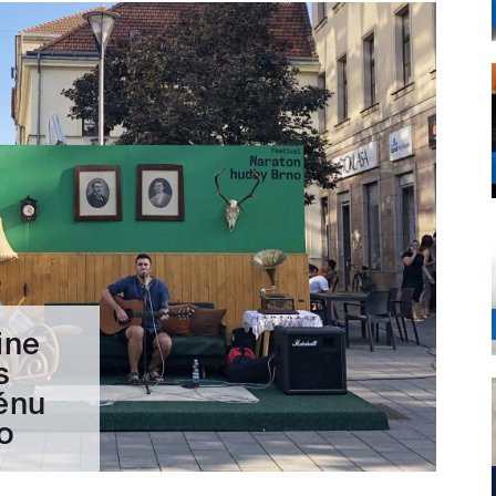
ine
s
énu
o