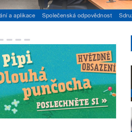
ání a aplikace
Společenská odpovědnost
Sdru