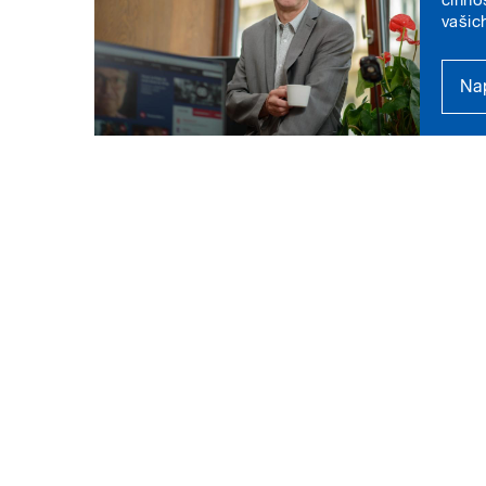
vašic
Nap