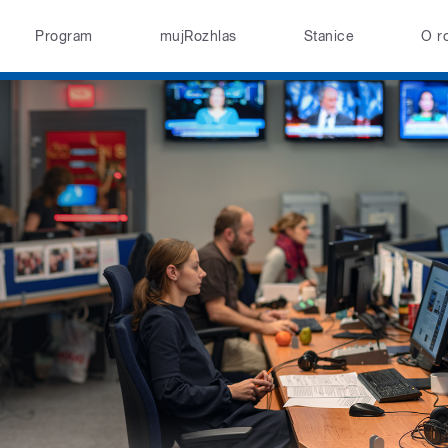
Program
mujRozhlas
Stanice
O r