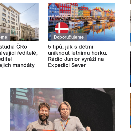
eme
Doporučujeme
 studia ČRo
5 tipů, jak s dětmi
vající ředitelé,
uniknout letnímu horku.
ditel
Rádio Junior vyráží na
jejich mandáty
Expedici Sever