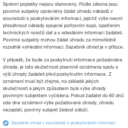
Správní poplatky nejsou stanoveny. Podle zákona jsou
povinné subjekty oprávněny žádat úhradu nákladů v
souvislosti s poskytováním informací, jejichž výše nesmí
přesáhnout náklady spojené pořízením kopií, opatřením
technických nosičů dat a s odesláním informací žadateli.
Povinné subjekty mohou žádat úhradu za mimořádně
rozsáhlé vyhledání informací. Sazebník úhrad je v příloze.
V případě, že bude za poskytnutí informace požadována
úhrada, je tato skutečnost písemně oznámena spolu s
výší úhrady žadateli před poskytnutím informace. Z
oznámení musí být zřejmé, na základě jakých
skutečností a jakým způsobem byla výše úhrady
povinným subjektem vyčíslena. Pokud žadatel do 60 dnů
ode dne oznámení výše požadované úhrady, úhradu
nezaplatí, povinný subjekt žádost odloží.
Sazebník úhrad v souvislosti s poskytováním informací