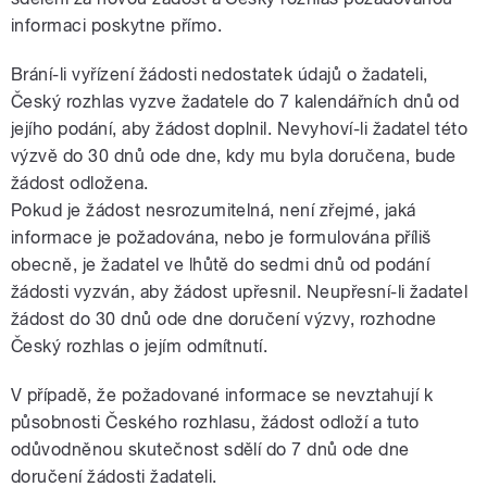
informaci poskytne přímo.
Brání-li vyřízení žádosti nedostatek údajů o žadateli,
Český rozhlas vyzve žadatele do 7 kalendářních dnů od
jejího podání, aby žádost doplnil. Nevyhoví-li žadatel této
výzvě do 30 dnů ode dne, kdy mu byla doručena, bude
žádost odložena.
Pokud je žádost nesrozumitelná, není zřejmé, jaká
informace je požadována, nebo je formulována příliš
obecně, je žadatel ve lhůtě do sedmi dnů od podání
žádosti vyzván, aby žádost upřesnil. Neupřesní-li žadatel
žádost do 30 dnů ode dne doručení výzvy, rozhodne
Český rozhlas o jejím odmítnutí.
V případě, že požadované informace se nevztahují k
působnosti Českého rozhlasu, žádost odloží a tuto
odůvodněnou skutečnost sdělí do 7 dnů ode dne
doručení žádosti žadateli.