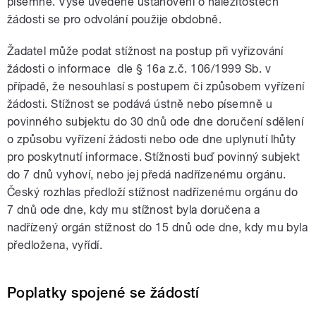
písemně. Výše uvedené ustanovení o náležitostech
žádosti se pro odvolání použije obdobně.
Žadatel může podat stížnost na postup při vyřizování
žádosti o informace dle § 16a z.č. 106/1999 Sb. v
případě, že nesouhlasí s postupem či způsobem vyřízení
žádosti. Stížnost se podává ústně nebo písemně u
povinného subjektu do 30 dnů ode dne doručení sdělení
o způsobu vyřízení žádosti nebo ode dne uplynutí lhůty
pro poskytnutí informace. Stížnosti buď povinný subjekt
do 7 dnů vyhoví, nebo jej předá nadřízenému orgánu.
Český rozhlas předloží stížnost nadřízenému orgánu do
7 dnů ode dne, kdy mu stížnost byla doručena a
nadřízený orgán stížnost do 15 dnů ode dne, kdy mu byla
předložena, vyřídí.
Poplatky spojené se žádostí