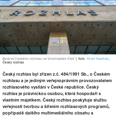
Budova Českého rozhlasu na Vinohradské třídě
|
foto:
Khalil Baalbaki
,
Český rozhlas
Český rozhlas byl zřízen z.č. 484/1991 Sb., o Českém
rozhlasu a je jediným veřejnoprávním provozovatelem
rozhlasového vysílání v České republice. Český
rozhlas je právnickou osobou, která hospodaří s
vlastním majetkem. Český rozhlas poskytuje službu
veřejnosti tvorbou a šířením rozhlasových programů,
popřípadě dalšího multimediálního obsahu a