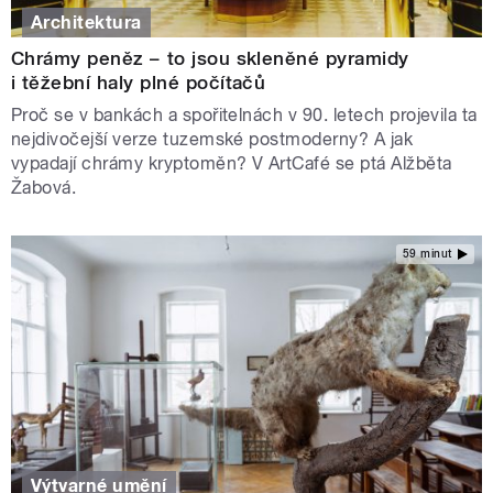
Architektura
Chrámy peněz –⁠ to jsou skleněné pyramidy
i těžební haly plné počítačů
Proč se v bankách a spořitelnách v 90. letech projevila ta
nejdivočejší verze tuzemské postmoderny? A jak
vypadají chrámy kryptoměn? V ArtCafé se ptá Alžběta
Žabová.
59 minut
Výtvarné umění