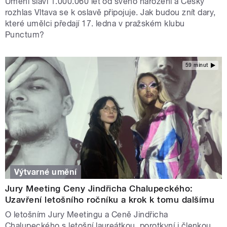
Umění slaví 1.000.060 let od svého narození a Český
rozhlas Vltava se k oslavě připojuje. Jak budou znít dary,
které umělci předají 17. ledna v pražském klubu
Punctum?
59 minut
Výtvarné umění
Jury Meeting Ceny Jindřicha Chalupeckého:
Uzavření letošního ročníku a krok k tomu dalšímu
O letošním Jury Meetingu a Ceně Jindřicha
Chalupeckého s letošní laureátkou, porotkyní i členkou