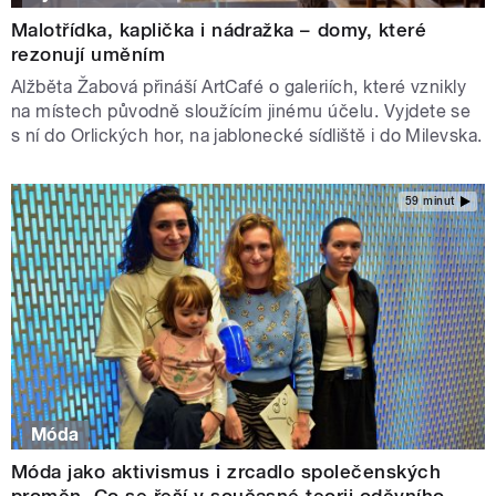
Malotřídka, kaplička i nádražka –⁠ domy, které
rezonují uměním
Alžběta Žabová přináší ArtCafé o galeriích, které vznikly
na místech původně sloužícím jinému účelu. Vyjdete se
s ní do Orlických hor, na jablonecké sídliště i do Milevska.
59 minut
Móda
Móda jako aktivismus i zrcadlo společenských
proměn. Co se řeší v současné teorii oděvního