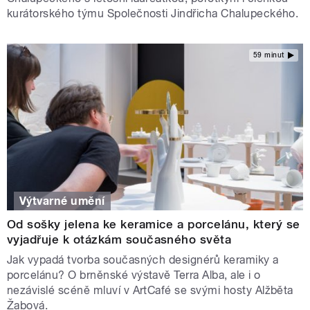
kurátorského týmu Společnosti Jindřicha Chalupeckého.
59 minut
Výtvarné umění
Od sošky jelena ke keramice a porcelánu, který se
vyjadřuje k otázkám současného světa
Jak vypadá tvorba současných designérů keramiky a
porcelánu? O brněnské výstavě Terra Alba, ale i o
nezávislé scéně mluví v ArtCafé se svými hosty Alžběta
Žabová.