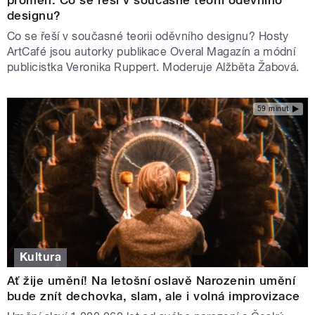
designu?
Co se řeší v současné teorii oděvního designu? Hosty
ArtCafé jsou autorky publikace Overal Magazín a módní
publicistka Veronika Ruppert. Moderuje Alžběta Žabová.
59 minut
Kultura
Ať žije umění! Na letošní oslavě Narozenin umění
bude znít dechovka, slam, ale i volná improvizace