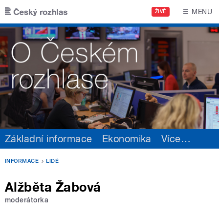
Přejít k hlavnímu obsahu
MENU
ŽIVĚ
Základní informace
Ekonomika
Více
…
INFORMACE
LIDÉ
Alžběta Žabová
moderátorka