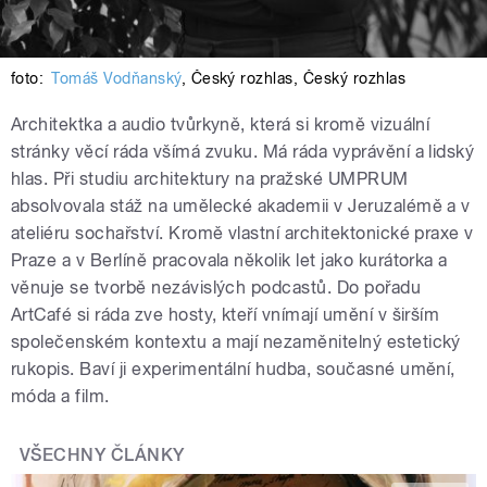
foto:
Tomáš Vodňanský
,
Český rozhlas
,
Český rozhlas
Architektka a audio tvůrkyně, která si kromě vizuální
stránky věcí ráda všímá zvuku. Má ráda vyprávění a lidský
hlas. Při studiu architektury na pražské UMPRUM
absolvovala stáž na umělecké akademii v Jeruzalémě a v
ateliéru sochařství. Kromě vlastní architektonické praxe v
Praze a v Berlíně pracovala několik let jako kurátorka a
věnuje se tvorbě nezávislých podcastů. Do pořadu
ArtCafé si ráda zve hosty, kteří vnímají umění v širším
společenském kontextu a mají nezaměnitelný estetický
rukopis. Baví ji experimentální hudba, současné umění,
móda a film.
VŠECHNY ČLÁNKY