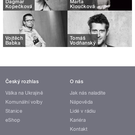
Dagmar
Marta
Kopečková
Kloučková
Vojtěch
Tomáš
Babka
Vodňanský
Český rozhlas
O nás
Válka na Ukrajině
Jak nás naladíte
Komunální volby
Nápověda
Stanice
Lidé v rádiu
eShop
Kariéra
Kontakt