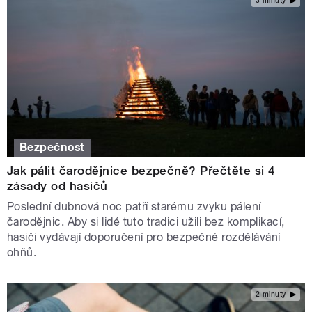
3 minuty
Bezpečnost
Jak pálit čarodějnice bezpečně? Přečtěte si 4
zásady od hasičů
Poslední dubnová noc patří starému zvyku pálení
čarodějnic. Aby si lidé tuto tradici užili bez komplikací,
hasiči vydávají doporučení pro bezpečné rozdělávání
ohňů.
2 minuty