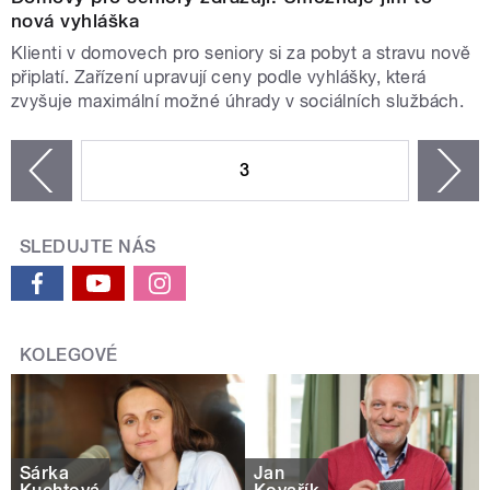
nová vyhláška
Klienti v domovech pro seniory si za pobyt a stravu nově
připlatí. Zařízení upravují ceny podle vyhlášky, která
zvyšuje maximální možné úhrady v sociálních službách.
STRÁNKY
3
n
zí
SLEDUJTE NÁS
KOLEGOVÉ
Šárka
Jan