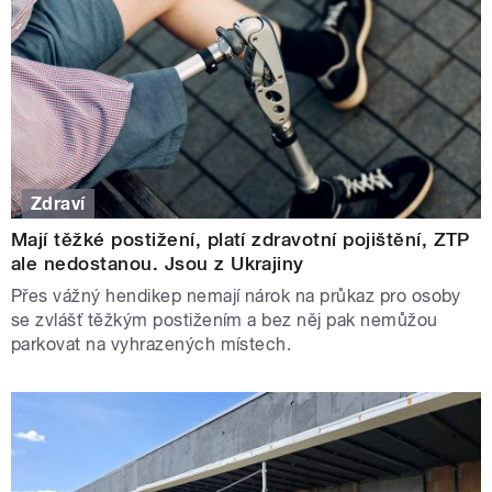
Zdraví
Mají těžké postižení, platí zdravotní pojištění, ZTP
ale nedostanou. Jsou z Ukrajiny
Přes vážný hendikep nemají nárok na průkaz pro osoby
se zvlášť těžkým postižením a bez něj pak nemůžou
parkovat na vyhrazených místech.