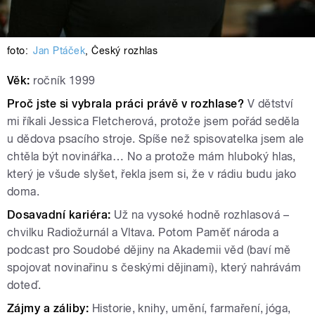
foto:
Jan Ptáček
,
Český rozhlas
Věk:
ročník 1999
Proč jste si vybrala práci právě v rozhlase?
V dětství
mi říkali Jessica Fletcherová, protože jsem pořád seděla
u dědova psacího stroje. Spíše než spisovatelka jsem ale
chtěla být novinářka… No a protože mám hluboký hlas,
který je všude slyšet, řekla jsem si, že v rádiu budu jako
doma.
Dosavadní kariéra:
Už na vysoké hodně rozhlasová –
chvilku Radiožurnál a Vltava. Potom Paměť národa a
podcast
pro Soudobé dějiny na Akademii věd (baví mě
spojovat novinařinu s českými dějinami), který nahrávám
doteď.
Zájmy a záliby:
Historie, knihy, umění, farmaření, jóga,