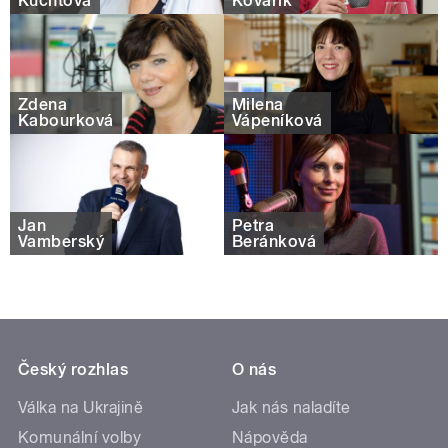
Kuchtová
Kovařík
Zdena
Milena
Kabourková
Vápeníková
Jan
Petra
Vamberský
Beránková
Český rozhlas
O nás
Válka na Ukrajině
Jak nás naladíte
Komunální volby
Nápověda