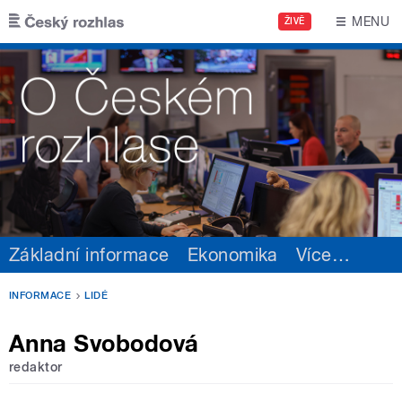
Přejít k hlavnímu obsahu
MENU
ŽIVĚ
Základní informace
Ekonomika
Více
…
INFORMACE
LIDÉ
Anna Svobodová
redaktor