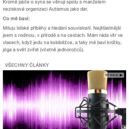
Kromě péče o syna se věnuji spolu s manželem
neziskové organizaci Autismus jako dar.
Co mě baví:
Miluju lidské příběhy a hledání souvislostí. Nejšťastnější
jsem s rodinou, v přírodě a na cestách. Mám ráda vítr ve
vlasech, když jedu na koloběžce, a taky mě baví knížky,
jóga a svět zvířat (včetně jednorožců).
VŠECHNY ČLÁNKY
60 minut