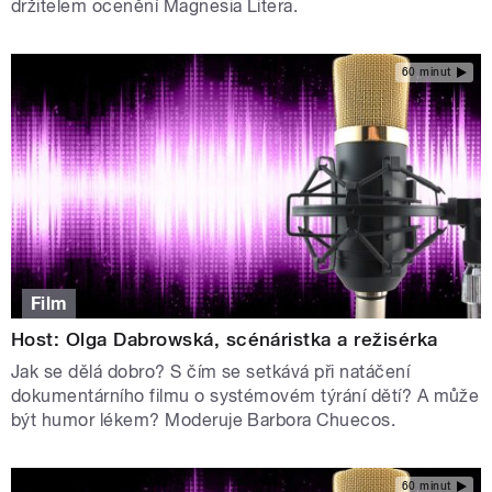
držitelem ocenění Magnesia Litera.
60 minut
Film
Host: Olga Dabrowská, scénáristka a režisérka
Jak se dělá dobro? S čím se setkává při natáčení
dokumentárního filmu o systémovém týrání dětí? A může
být humor lékem? Moderuje Barbora Chuecos.
60 minut