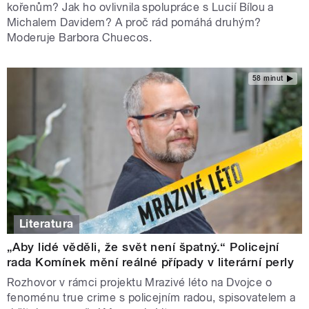
kořenům? Jak ho ovlivnila spolupráce s Lucií Bílou a
Michalem Davidem? A proč rád pomáhá druhým?
Moderuje Barbora Chuecos.
58 minut
Literatura
„Aby lidé věděli, že svět není špatný.“ Policejní
rada Komínek mění reálné případy v literární perly
Rozhovor v rámci projektu Mrazivé léto na Dvojce o
fenoménu true crime s policejním radou, spisovatelem a