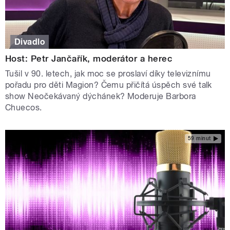
Divadlo
Host: Petr Jančařík, moderátor a herec
Tušil v 90. letech, jak moc se proslaví díky televiznímu
pořadu pro děti Magion? Čemu přičítá úspěch své talk
show Neočekávaný dýchánek? Moderuje Barbora
Chuecos.
59 minut