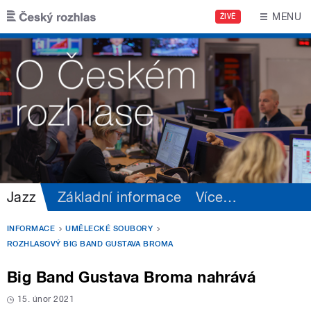
Přejít k hlavnímu obsahu
MENU
ŽIVĚ
Jazz
Základní informace
Více
…
INFORMACE
UMĚLECKÉ SOUBORY
ROZHLASOVÝ BIG BAND GUSTAVA BROMA
Big Band Gustava Broma nahrává
15. únor 2021