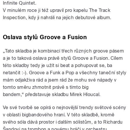
Infinite Quintet.
V minulém roce ji též upravil pro kapelu The Track
Inspection, kdy ji nahráli na jejich debutové album.
Oslava stylů Groove a Fusion
„Tato skladba je kombinací třech různých
groove
pásem
a je to taková oslava právě stylů Groove a Fusion. Cílem
této skladby tedy je užít si beat a pohupovat se, ba
netančit :-). Groove a Funk a Pop a všechny taneční styly
mám odjakživa rád a jsem rád že mohu své nápady v
tomto směru zhmotnit právě s tímto big
bandem,“ představuje skladbu Mirek Hloucal.
Ve své tvorbě se opírá o nejnovější trendy světové scény
v oblasti bigbandového hraní. V této skladbě, kromě
svého sóla dává prostor i dalším sólistům, a to Richardu
Šandovi na trombon a novému hráči v orchestru