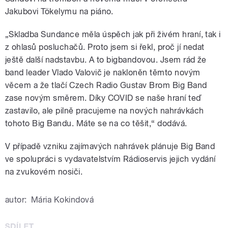
Jakubovi Tökelymu na piáno.
„S
kladba Sundance měla úspěch jak při živém hraní, tak i
z ohlasů posluchačů. Proto jsem si řekl, proč jí nedat
ještě další nadstavbu. A to bigbandovou. Jsem rád že
band leader Vlado Valovič je nakloněn těmto novým
věcem a že tlačí Czech Radio Gustav Brom Big Band
zase novým směrem. Díky COVID se naše hraní teď
zastavilo, ale pilně pracujeme na nových nahrávkách
tohoto Big Bandu. Máte se na co těšit,
“
dodává.
V případě vzniku zajímavých nahrávek plánuje Big Band
ve spolupráci s vydavatelstvím Rádioservis jejich vydání
na zvukovém nosiči.
autor:
Mária Kokindová