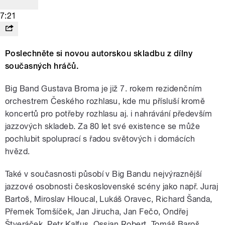
7:21
Poslechněte si novou autorskou skladbu z dílny
současných hráčů.
Big Band Gustava Broma je již 7. rokem rezidenčním
orchestrem Českého rozhlasu, kde mu přísluší kromě
koncertů pro potřeby rozhlasu aj. i nahrávání především
jazzových skladeb. Za 80 let své existence se může
pochlubit spoluprací s řadou světových i domácích
hvězd.
Také v současnosti působí v Big Bandu nejvýraznější
jazzové osobnosti československé scény jako např. Juraj
Bartoš, Miroslav Hloucal, Lukáš Oravec, Richard Šanda,
Přemek Tomšíček, Jan Jirucha, Jan Fečo, Ondřej
Štveráček, Petr Kalfus, Ossian Robert, Tomáš Baroš,