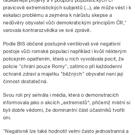
radikálnější projevy a v podporu populistických či
pravicově extremistických subjektů (...), ale může vést i k
eskalaci problému a zejména k nárůstu skepse a
nedůvěry obyvatel vůči demokratickým principům ČR,"
varovala kontrarozvědka ve své zprávě.
Podle BIS občané postupně ventilovali své negativní
postoje vůči romské populaci například i kvůli některým
policejním opatřením, která u nich vyvolávala pocit, že
policie "chrání pouze Romy", zatímco při každodenní
ochraně zdraví a majetku "běžných" obyvatel není její
činnost dostatečná.
Svou roli prý sehrála i média, která o demonstracích
informovala jako o akcích „extremistů“, přičemž místní si
byli dobře vědomi, že dominantní část účastníků tvořili
oni.
"Negativně lze také hodnotit velmi často jednostranná a