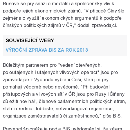
Rusové se prý snaží o mediální a společenský vliv k
podpoře jejich ekonomických zájmů. "V případě Číny šlo
zejména o využití ekonomických argumentů k podpoře
čínských politických zájmů v ČR," dodali zpravodajci.
SOUVISEJÍCÍ WEBY
VÝROČNÍ ZPRÁVA BIS ZA ROK 2013
Důležitým partnerem pro "vedení otevřených,
poloutajených i utajených vlivových operací" jsou pro
zpravodajce z Východu vybraní Češi, kteří jim prý
pomáhají vědomě nebo nevědomě. "Při budování
přístupových a vlivových sítí v ČR jsou pro Rusy i Číňany
důležití novináři, členové parlamentních politických stran,
státní úředníci, lobbisté, networkingové organizace,
organizace zaměstnavatelů či zaměstnanců," píše BIS.
Prevencí špionáže je podle BIS uvědomění si, že zájem