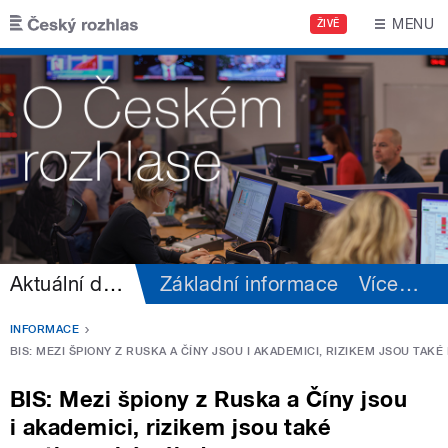
Přejít k hlavnímu obsahu
MENU
ŽIVĚ
Aktuální dění
Základní informace
Více
…
INFORMACE
BIS: MEZI ŠPIONY Z RUSKA A ČÍNY JSOU I AKADEMICI, RIZIKEM JSOU TA
BIS: Mezi špiony z Ruska a Číny jsou
i akademici, rizikem jsou také