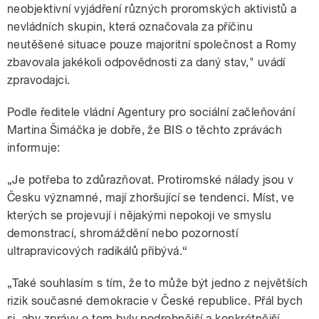
neobjektivní vyjádření různých proromských aktivistů a
nevládních skupin, která označovala za příčinu
neutěšené situace pouze majoritní společnost a Romy
zbavovala jakékoli odpovědnosti za daný stav," uvádí
zpravodajci.
Podle ředitele vládní Agentury pro sociální začleňování
Martina Šimáčka je dobře, že BIS o těchto zprávách
informuje:
„Je potřeba to zdůrazňovat. Protiromské nálady jsou v
Česku významné, mají zhoršující se tendenci. Míst, ve
kterých se projevují i nějakými nepokoji ve smyslu
demonstrací, shromáždění nebo pozorností
ultrapravicových radikálů přibývá.“
„Také souhlasím s tím, že to může být jedno z největších
rizik současné demokracie v České republice. Přál bych
si, aby zprávy o tom byly podrobnější a konkrétnější.