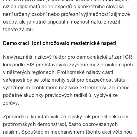
cizích diplomatů nebo expertů o konkrétního člověka
není určený osobní nebo profesní výjimečností zájmové
osoby, ale je nutné připustit i možnost rizika zneužití
tohoto zájmu.
Demokracii loni ohrožovalo mezietnické napětí
Nejvýraznější rizikový faktor pro demokratické zřízení ČR
loni podle BIS představovalo zvýšené mezietnické napětí
v některých regionech. Protiromské nálady části
veřejnosti by se totiž mohly stát pro bezpečnost státu
výraznějším problémem než sice extrémnější, ale méně
početné skupinky pravicových radikálů, vyplývá ze
zprávy.
Zpravodajci konstatovali, že loňský rok přinesl další sérii
protiromských demonstrací, často doprovázených
násilím. Spouštěcím mechanismem těchto akcí většinou