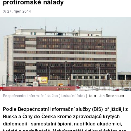
protiromské nálady
27. říjen 2014
Bezpečnostní informační služba (ilustrační foto)
|
foto:
Jan Rosenauer
Podle Bezpečnostní informační služby (BIS) přijíždějí z
Ruska a Číny do Česka kromě zpravodajců krytých
diplomacií i samostatní špioni, například akademici,