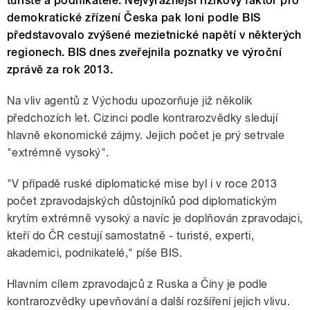
turisté a podnikatelé. Nejvýraznější rizikový faktor pro
demokratické zřízení Česka pak loni podle BIS
představovalo zvýšené mezietnické napětí v některých
regionech. BIS dnes zveřejnila poznatky ve výroční
zprávě za rok 2013.
Na vliv agentů z Východu upozorňuje již několik
předchozích let. Cizinci podle kontrarozvědky sledují
hlavně ekonomické zájmy. Jejich počet je prý setrvale
"extrémně vysoký".
"V případě ruské diplomatické mise byl i v roce 2013
počet zpravodajských důstojníků pod diplomatickým
krytím extrémně vysoký a navíc je doplňován zpravodajci,
kteří do ČR cestují samostatně - turisté, experti,
akademici, podnikatelé," píše BIS.
Hlavním cílem zpravodajců z Ruska a Číny je podle
kontrarozvědky upevňování a další rozšíření jejich vlivu.