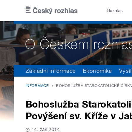
Přejít k hlavnímu obsahu
iRozhlas
Základní informace
Ekonomika
Vysíl
INFORMACE
BOHOSLUŽBA STAROKATOLICKÉ CÍRKVE
Bohoslužba Starokatoli
Povýšení sv. Kříže v J
14. září 2014