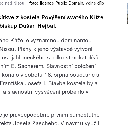
nec nad Nisou
|
foto:
licence Public Domain, volné dílo
írkve z kostela Povýšení svatého Kříže
 biskup Dušan Hejbal.
tého Kříže je významnou dominantou
isou. Plány k jeho výstavbě vytvořil
dost jabloneckého spolku starokatolíků
ním E. Sacherem. Slavnostní položení
 konalo v sobotu 18. srpna současně s
Františka Josefa I. Stavba kostela byla
 a slavnostní vysvěcení proběhlo v
že je pravděpodobně prvním samostatně
tekta Josefa Zascheho. V návrhu využil