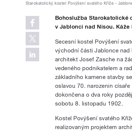
Starokatolický kostel Povýšení svatého Kříže - Jablo
Bohoslužba Starokatolické c
v Jablonci nad Nisou. Káže
Secesní kostel Povýšení sva
východní části Jablonce nad N
architekt Josef Zasche na žá
vedeného podnikatelem a rad
základního kamene stavby se
oslavou 70. narozenin císaře 
dokončena o dva roky později
sobotu 8. listopadu 1902.
Kostel Povýšení svatého Kří
realizovaným projektem archi