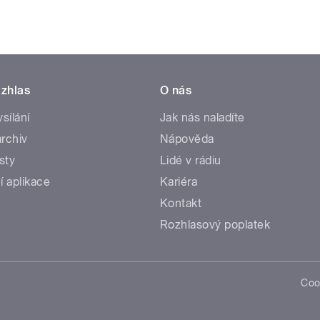
zhlas
O nás
ysílání
Jak nás naladíte
rchiv
Nápověda
sty
Lidé v rádiu
í aplikace
Kariéra
Kontakt
Rozhlasový poplatek
Coo