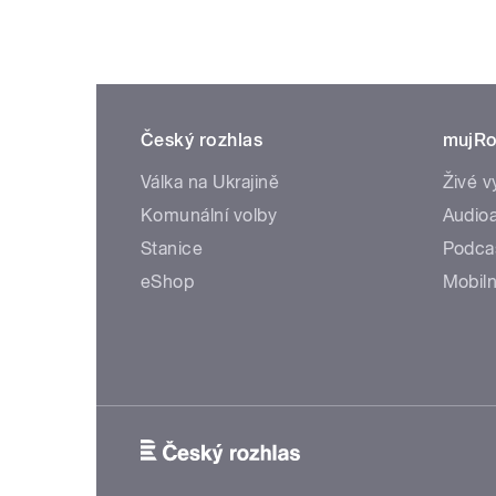
Český rozhlas
mujRo
Válka na Ukrajině
Živé v
Komunální volby
Audioa
Stanice
Podca
eShop
Mobiln