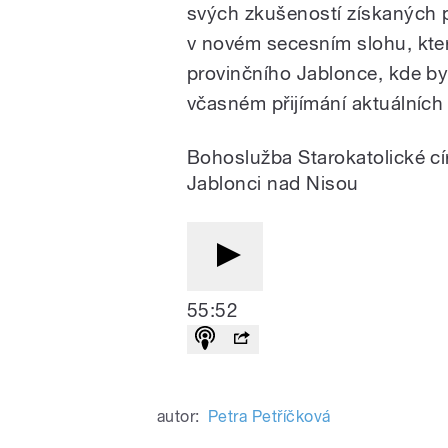
svých zkušeností získaných p
v novém secesním slohu, kter
provinčního Jablonce, kde byl
včasném přijímání aktuálníc
Bohoslužba Starokatolické cí
Jablonci nad Nisou
55:52
autor:
Petra Petříčková