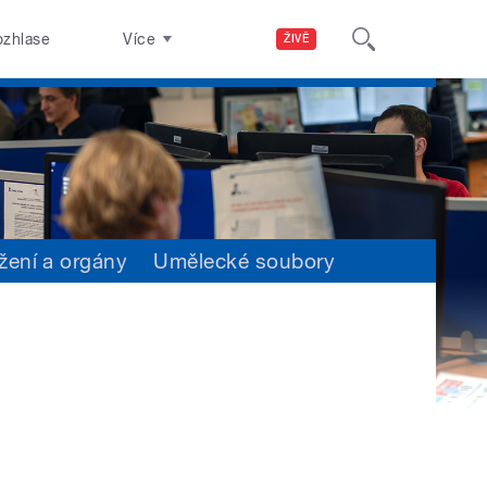
ozhlase
Více
ŽIVĚ
žení a orgány
Umělecké soubory