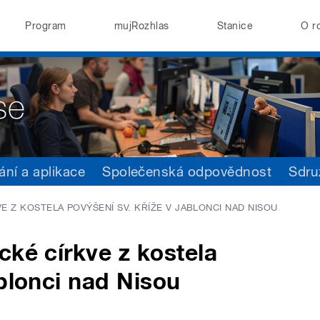
Program
mujRozhlas
Stanice
O r
ání a aplikace
Společenská odpovědnost
Sdru
 Z KOSTELA POVÝŠENÍ SV. KŘÍŽE V JABLONCI NAD NISOU
cké církve z kostela
ablonci nad Nisou