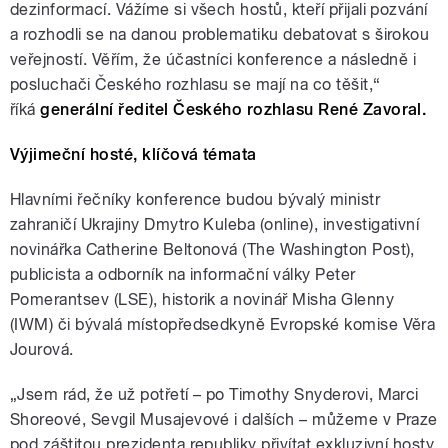
dezinformací. Vážíme si všech hostů, kteří přijali pozvání
a rozhodli se na danou problematiku debatovat s širokou
veřejností. Věřím, že účastníci konference a následně i
posluchači Českého rozhlasu se mají na co těšit,“
říká
generální ředitel Českého rozhlasu René Zavoral.
Výjimeční hosté, klíčová témata
Hlavními řečníky konference budou
bývalý ministr
zahraničí Ukrajiny
Dmytro Kuleba
(online)
, investigativní
novinářka Catherine Beltonová (The Washington Post),
publicista a odborník na informační války Peter
Pomerantsev (LSE), historik a novinář Misha Glenny
(IWM) či bývalá místopředsedkyně Evropské komise Věra
Jourová.
„Jsem rád, že už potřetí – po Timothy Snyderovi, Marci
Shoreové, Sevgil Musajevové i dalších – můžeme v Praze
pod záštitou prezidenta republiky přivítat exkluzivní hosty