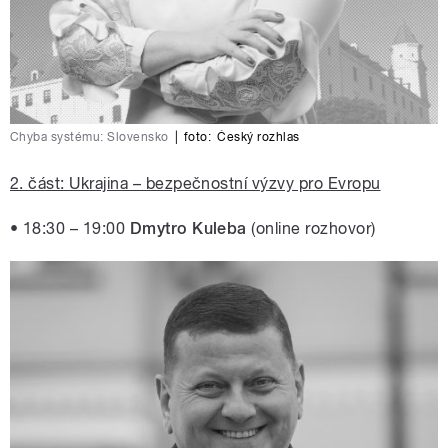
Chyba systému: Slovensko
|
foto:
Český rozhlas
2. část: Ukrajina – bezpečnostní výzvy pro Evropu
• 18:30 – 19:00
Dmytro Kuleba
(online rozhovor)