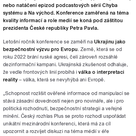
nebo natáčení epizod podcastových sérií Chyba
systému a Na východ. Konference zaměřená na téma
kvality informací a role medií se koná pod záštitou
prezidenta České republiky Petra Pavla.
Letošní ročník konference se zaměří na
Ukrajinu jako
bezpečnostní výzvu pro Evropu
. Země, která se od
roku 2022 brání ruské agresi, čelí zároveň rozsáhlé
dezinformační kampani. Ukrajinská zkušenost odhaluje,
že vedle frontových linií probíhá i
válka o interpretaci
reality
– válka, která se nevyhýbá ani Evropě.
„Schopnost rozlišit ověřené informace od manipulací se
stává zásadní dovedností nejen pro novináře, ale i pro
politická rozhodnutí, bezpečnostní strategii a veřejné
mínění. Český rozhlas Plus se proto rozhodl uspořádat
unikátní mezinárodní konferenci, která má za cíl
upozornit a rozvíjet diskuzi na téma médií v éře