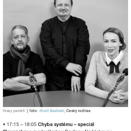
Hlasy paměti
|
foto:
Khalil Baalbaki
,
Český rozhlas
• 17:15 – 18:05
Chyba systému – speciál