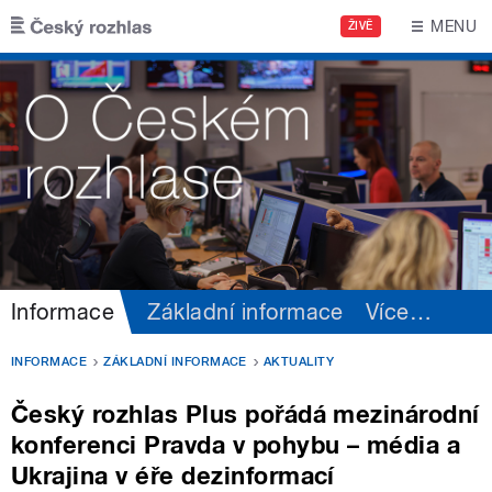
Přejít k hlavnímu obsahu
MENU
ŽIVĚ
Informace
Základní informace
Více
…
INFORMACE
ZÁKLADNÍ INFORMACE
AKTUALITY
Český rozhlas Plus pořádá mezinárodní
konferenci Pravda v pohybu – média a
Ukrajina v éře dezinformací