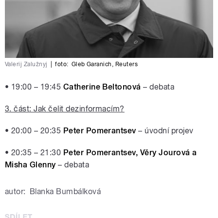
Valerij Zalužnyj
|
foto:
Gleb Garanich
,
Reuters
• 19:00 – 19:45
Catherine Beltonová
– debata
3. část: Jak čelit dezinformacím?
• 20:00 – 20:35
Peter Pomerantsev
– úvodní projev
• 20:35 – 21:30
Peter Pomerantsev, Věry Jourová a
Misha Glenny
– debata
autor:
Blanka Bumbálková