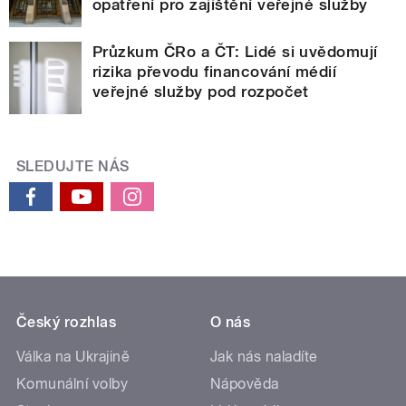
opatření pro zajištění veřejné služby
Průzkum ČRo a ČT: Lidé si uvědomují
rizika převodu financování médií
veřejné služby pod rozpočet
SLEDUJTE NÁS
Český rozhlas
O nás
Válka na Ukrajině
Jak nás naladíte
Komunální volby
Nápověda