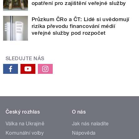
opatření pro zajištění veřejné služby
Průzkum ČRo a ČT: Lidé si uvědomují
rizika převodu financování médií
veřejné služby pod rozpočet
SLEDUJTE NÁS
Český rozhlas
O nás
Válka na Ukrajině
Jak nás naladíte
Komunální volby
Nápověda