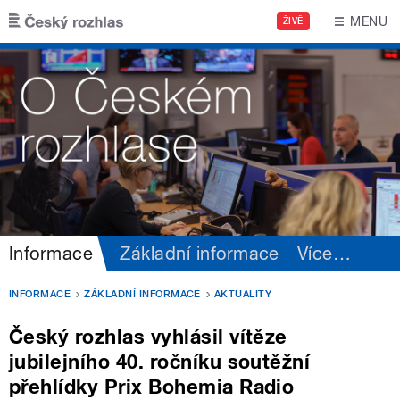
Přejít k hlavnímu obsahu
MENU
ŽIVĚ
Informace
Základní informace
Více
…
INFORMACE
ZÁKLADNÍ INFORMACE
AKTUALITY
Český rozhlas vyhlásil vítěze
jubilejního 40. ročníku soutěžní
přehlídky Prix Bohemia Radio