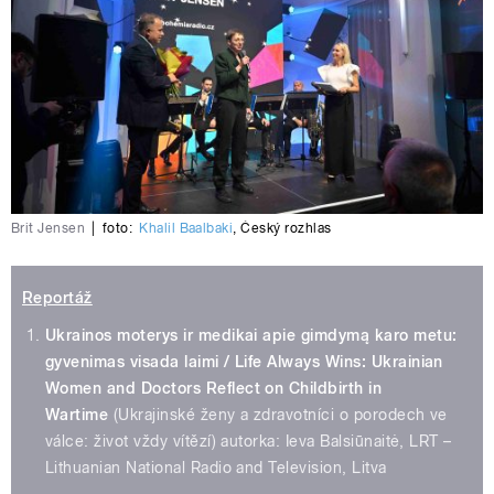
Brit Jensen
|
foto:
Khalil Baalbaki
,
Český rozhlas
Reportáž
Ukrainos moterys ir medikai apie gimdymą karo metu:
gyvenimas visada laimi / Life Always Wins: Ukrainian
Women and Doctors Reflect on Childbirth in
Wartime
(Ukrajinské ženy a zdravotníci o porodech ve
válce: život vždy vítězí) autorka: Ieva Balsiūnaitė, LRT –
Lithuanian National Radio and Television, Litva