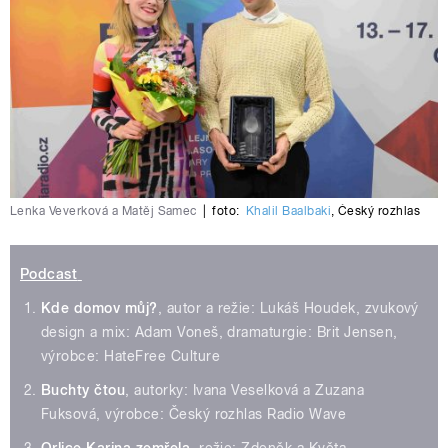
Lenka Veverková a Matěj Samec
|
foto:
Khalil Baalbaki
,
Český rozhlas
Podcast
Kde domov můj?
, autor a režie: Lukáš Houdek, zvukový
design a mix: Adam Voneš, dramaturgie: Brit Jensen,
výrobce: HateFree Culture
Buchty čtou
, autorky: Ivana Veselková a Zuzana
Fuksová, výrobce: Český rozhlas Radio Wave