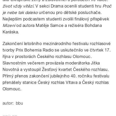
život vždy vítězí
. V sekci Drama ocenili studenti hru
Proč
je nebe tak daleko
určenou pro dětské posluchače.
Nejlepším podcastem studenti zvolili finálový příspěvek
Mizení
od autora Matěje Samce a režiséra Bohdana
Karáska.
Zakončení letošního mezinárodního festivalu rozhlasové
tvorby Prix Bohemia Radio se uskutečnilo ve čtvrtek 17.
října v prostorách Českého rozhlasu Olomouc.
Slavnostním večerem provázela moderátorka Jitka
Novotná a vystoupil Žesťový kvartet Českého rozhlasu.
Přímý přenos zakončení jubilejního 40. ročníku festivalu
přenášely stanice Český rozhlas Vltava a Český rozhlas
Olomouc.
autor:
bbu