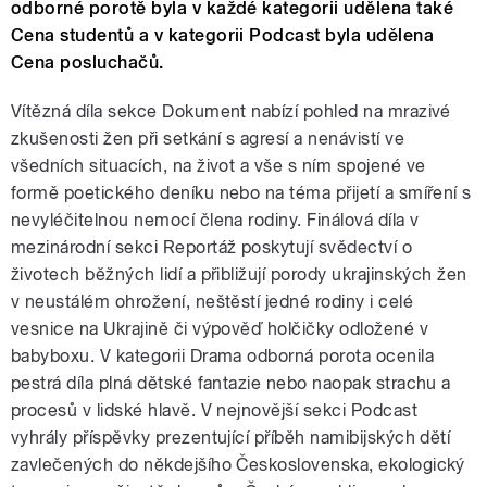
odborné porotě byla v každé kategorii udělena také
Cena studentů a v kategorii Podcast byla udělena
Cena posluchačů.
Vítězná díla sekce Dokument nabízí pohled na mrazivé
zkušenosti žen při setkání s agresí a nenávistí ve
všedních situacích, na život a vše s ním spojené ve
formě poetického deníku nebo na téma přijetí a smíření s
nevyléčitelnou nemocí člena rodiny. Finálová díla v
mezinárodní sekci Reportáž poskytují svědectví o
životech běžných lidí a přibližují porody ukrajinských žen
v neustálém ohrožení, neštěstí jedné rodiny i celé
vesnice na Ukrajině či výpověď holčičky odložené v
babyboxu. V kategorii Drama odborná porota ocenila
pestrá díla plná dětské fantazie nebo naopak strachu a
procesů v lidské hlavě. V nejnovější sekci Podcast
vyhrály příspěvky prezentující příběh namibijských dětí
zavlečených do někdejšího Československa, ekologický