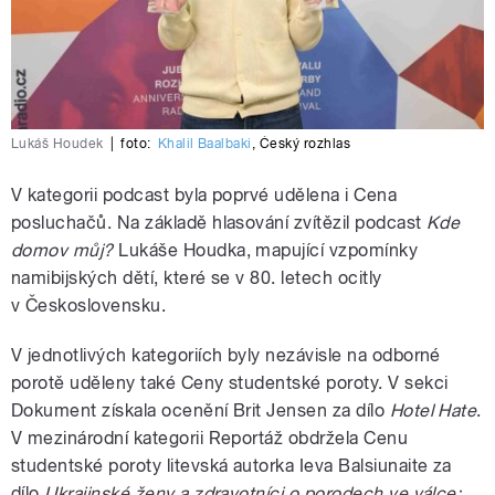
Lukáš Houdek
|
foto:
Khalil Baalbaki
,
Český rozhlas
V kategorii podcast byla poprvé udělena i Cena
posluchačů. Na základě hlasování zvítězil podcast
Kde
domov můj?
Lukáše Houdka, mapující vzpomínky
namibijských dětí, které se v 80. letech ocitly
v Československu.
V jednotlivých kategoriích byly nezávisle na odborné
porotě uděleny také Ceny studentské poroty. V sekci
Dokument získala ocenění Brit Jensen za dílo
Hotel Hate
.
V mezinárodní kategorii Reportáž obdržela Cenu
studentské poroty litevská autorka Ieva Balsiunaite za
dílo
Ukrajinské ženy a zdravotníci o porodech ve válce: