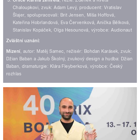
Orlice Karina zemřela
, režie: Zdeněk a Květa
Chaloupkovi, zvuk: Adam Levý, producent: Vratislav
Šlajer, spolupracovali: Brit Jensen, Míša Hoffová,
Kateřina Hobrlandová, Eva Červenková, Anička Bělková,
Stanislav Kopáček, Olga Hesounová, výrobce: Audionaut
Zvláštní uznání:
Mizení
, autor: Matěj Samec, režisér: Bohdan Karásek, zvuk:
Džian Baban a Jakub Školný, zvukový design a hudba: Džian
Baban, dramaturgie: Klára Fleyberková, výrobce: Český
rozhlas