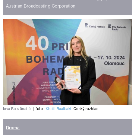
Austrian Broadcasting Corporation
Ieva Balsiūnaitė
|
foto:
Khalil Baalbaki
,
Český rozhlas
Drama