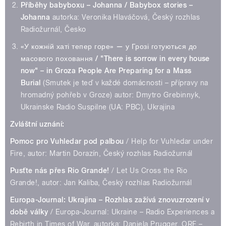
Příběhy babyboxu – Johanna / Babybox stories
–
Johanna
autorka: Veronika Hlaváčová, Český rozhlas
Radiožurnál, Česko
«У кожній хаті тепер горе» — у Грозі готуються до
масового поховання
/ "There is sorrow in every house
now" – in Groza People Are Preparing for a Mass
Burial
(Smutek je teď v každé domácnosti – přípravy na
hromadný pohřeb v Groze) autor: Dmytro Grebinnyk,
Ukrainske Radio Suspilne (UA: PBC), Ukrajina
Zvláštní uznání:
Pomoc pro Vuhledar pod palbou
/ Help for Vuhledar under
Fire, autor: Martin Dorazín, Český rozhlas Radiožurnál
Pusťte nás přes Rio Grande!
/ Let Us Cross the Rio
Grande!, autor: Jan Kaliba, Český rozhlas Radiožurnál
Europa-Journal: Ukrajina – Rozhlas zažívá znovuzrození v
době války
/ Europa-Journal: Ukraine – Radio Experiences a
Rebirth in Times of War, autorka: Daniela Prugger, ORF –