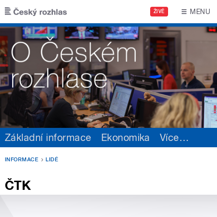
Přejít k hlavnímu obsahu
MENU
ŽIVĚ
Základní informace
Ekonomika
Více
…
INFORMACE
LIDÉ
ČTK