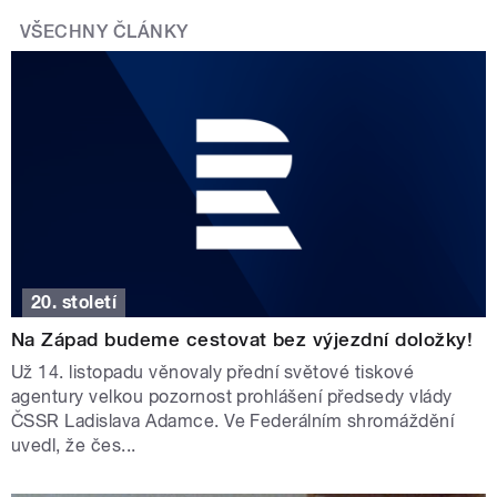
VŠECHNY ČLÁNKY
20. století
Na Západ budeme cestovat bez výjezdní doložky!
Už 14. listopadu věnovaly přední světové tiskové
agentury velkou pozornost prohlášení předsedy vlády
ČSSR Ladislava Adamce. Ve Federálním shromáždění
uvedl, že čes...