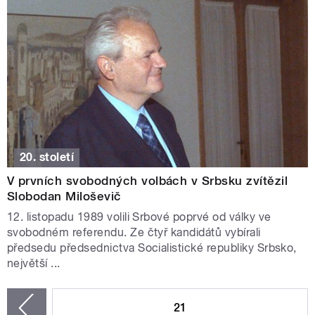
20. století
V prvních svobodných volbách v Srbsku zvítězil
Slobodan Miloševič
12. listopadu 1989 volili Srbové poprvé od války ve
svobodném referendu. Ze čtyř kandidátů vybírali
předsedu předsednictva Socialistické republiky Srbsko,
největší ...
STRÁNKY
21
zí