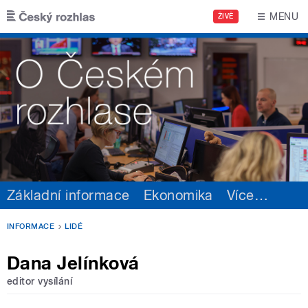
Přejít k hlavnímu obsahu
MENU
ŽIVĚ
Základní informace
Ekonomika
Více
…
INFORMACE
LIDÉ
Dana Jelínková
editor vysílání