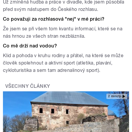
Už zmíněná hudba a práce v divadle, kde jsem působila
před svým nástupem do Českého rozhlasu.
Co považuji za rozhlasová "nej" v mé práci?
Že jsem se při všem tom kvantu informací, které se na
nás hrnou ze všech stran nezbláznila.
Co mě drží nad vodou?
Klid a pohoda v kruhu rodiny a přátel, na které se může
člověk spolehnout a aktivní sport (atletika, plavání,
cykloturistika a sem tam adrenalinový sport).
VŠECHNY ČLÁNKY
2 minuty