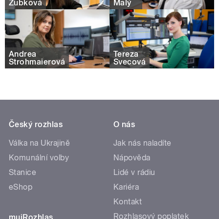
Zubková
Malý
Andrea
Tereza
Strohmaierová
Švecová
Český rozhlas
O nás
Válka na Ukrajině
Jak nás naladíte
Komunální volby
Nápověda
Stanice
Lidé v rádiu
eShop
Kariéra
Kontakt
Rozhlasový poplatek
mujRozhlas