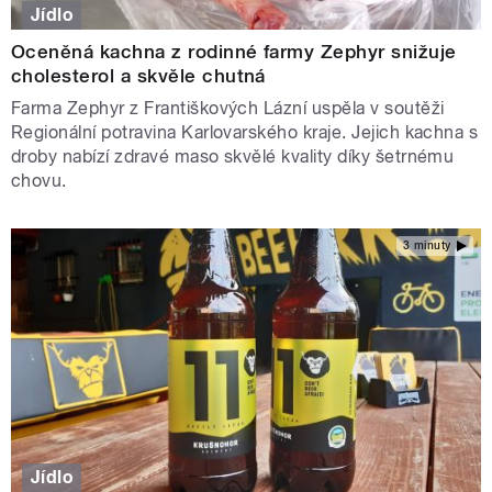
Jídlo
Oceněná kachna z rodinné farmy Zephyr snižuje
cholesterol a skvěle chutná
Farma Zephyr z Františkových Lázní uspěla v soutěži
Regionální potravina Karlovarského kraje. Jejich kachna s
droby nabízí zdravé maso skvělé kvality díky šetrnému
chovu.
3 minuty
Jídlo