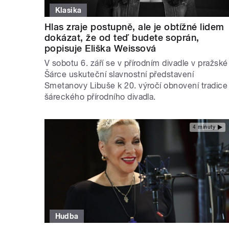
Klasika
Hlas zraje postupně, ale je obtížné lidem
dokázat, že od teď budete soprán,
popisuje Eliška Weissová
V sobotu 6. září se v přírodním divadle v pražské
Šárce uskuteční slavnostní představení
Smetanovy Libuše k 20. výročí obnovení tradice
šáreckého přírodního divadla.
4 minuty
Hudba