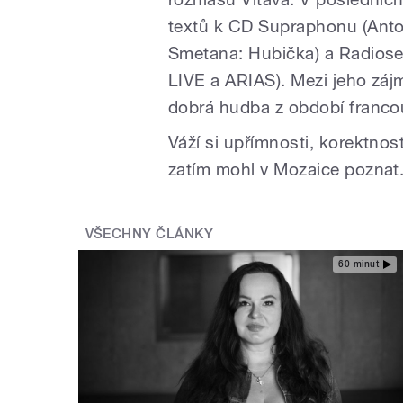
textů k CD Supraphonu (Anto
Smetana: Hubička) a Radiose
LIVE a ARIAS). Mezi jeho zájm
dobrá hudba z období franco
Váží si upřímnosti, korektnos
zatím mohl v Mozaice poznat
VŠECHNY ČLÁNKY
60 minut