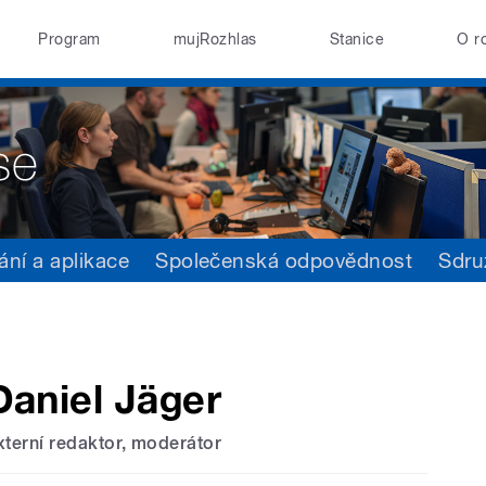
Program
mujRozhlas
Stanice
O r
ání a aplikace
Společenská odpovědnost
Sdru
Daniel Jäger
xterní redaktor, moderátor