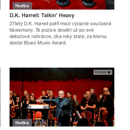
Hudba
D.K. Harrell: Talkin’ Heavy
27letý D.K. Harrell patří mezi výrazné současné
bluesmany. Té pozice dosáhl už po své
debutové nahrávce, dva roky staré, za kterou
dostal Blues Music Award.
6 minut
Hudba