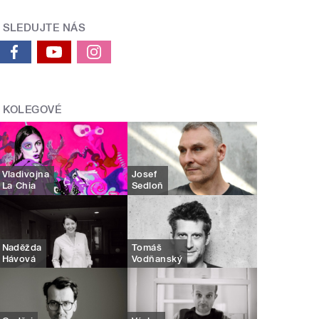
SLEDUJTE NÁS
KOLEGOVÉ
Vladivojna
Josef
La Chia
Sedloň
Naděžda
Tomáš
Hávová
Vodňanský