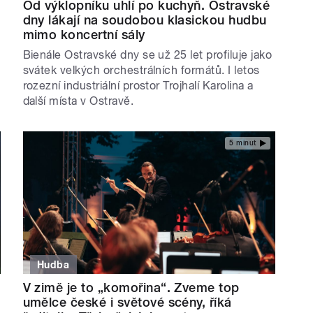
Od výklopníku uhlí po kuchyň. Ostravské
dny lákají na soudobou klasickou hudbu
mimo koncertní sály
Bienále Ostravské dny se už 25 let profiluje jako
svátek velkých orchestrálních formátů. I letos
rozezní industriální prostor Trojhalí Karolina a
další místa v Ostravě.
5 minut
Hudba
V zimě je to „komořina“. Zveme top
umělce české i světové scény, říká