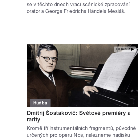
se v těchto dnech vrací scénické zpracování
oratoria Georga Friedricha Händela Mesiáš.
10 minut
Hudba
Dmitrij Šostakovič: Světové premiéry a
rarity
Kromě tří instrumentálních fragmentů, původně
určených pro operu Nos, nalezneme nadisku