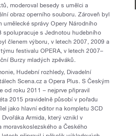
ktů, moderoval besedy s umělci a
ální obraz operního souboru. Zároveň byl
m umělecké správy Opery Národního
03 spolupracuje s Jednotou hudebního
byl členem výboru, v letech 2007, 2009 a
 týmu festivalu OPERA, v letech 2007–
ční Burzy mladých zpěváků.
onie, Hudební rozhledy, Divadelní
ortálech Scena.cz a Opera Plus. S Českým
 od roku 2011 – nejprve připravil
léta 2015 pravidelně působí v pořadu
lel jako hlavní editor na kompletu 3CD
Dvořáka Armida, který vznikl v
la moravskoslezského a Českého
letech připravil i několik výkladových