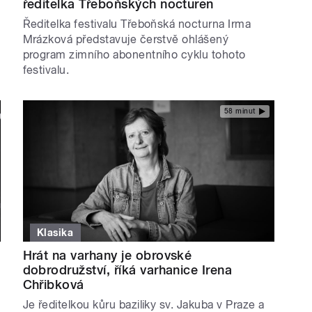
ředitelka Třeboňských nocturen
Ředitelka festivalu Třeboňská nocturna Irma
Mrázková představuje čerstvě ohlášený
program zimního abonentního cyklu tohoto
festivalu.
58 minut
Klasika
Hrát na varhany je obrovské
dobrodružství, říká varhanice Irena
Chřibková
Je ředitelkou kůru baziliky sv. Jakuba v Praze a