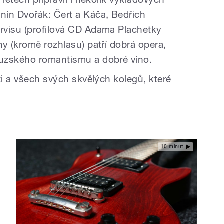
nín Dvořák: Čert a Káča, Bedřich
rvisu (profilová CD Adama Plachetky
y (kromě rozhlasu) patří dobrá opera,
uzského romantismu a dobré víno.
ti a všech svých skvělých kolegů, které
.
10 minut