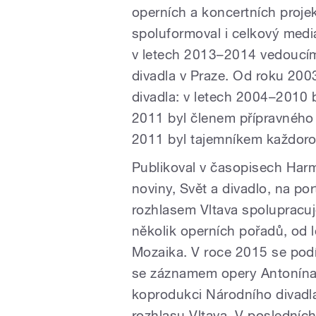
operních a koncertních proje
spoluformoval i celkový medi
v letech 2013–2014 vedoucí
divadla v Praze. Od roku 20
divadla: v letech 2004–2010 
2011 byl členem přípravného
2011 byl tajemníkem každoro
Publikoval v časopisech Harm
noviny, Svět a divadlo, na p
rozhlasem Vltava spolupracuje
několik operních pořadů, od 
Mozaika. V roce 2015 se podí
se záznamem opery Antonína 
koprodukci Národního divad
rozhlasu Vltava. V posledních 