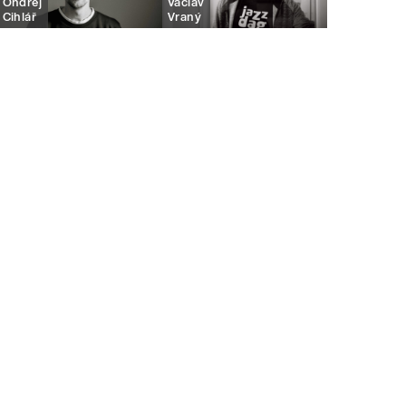
Ondřej
Václav
Cihlář
Vraný