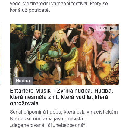
vede Mezinárodní varhanní festival, který se
koná už potřicáté.
10 dílů
Hudba
Entartete Musik – Zvrhlá hudba. Hudba,
která nesměla znít, která vadila, která
ohrožovala
Seriál připomíná hudbu, která byla v nacistickém
Německu umlčena jako „nečistá“,
„degenerovaná“ či „nebezpečná“.