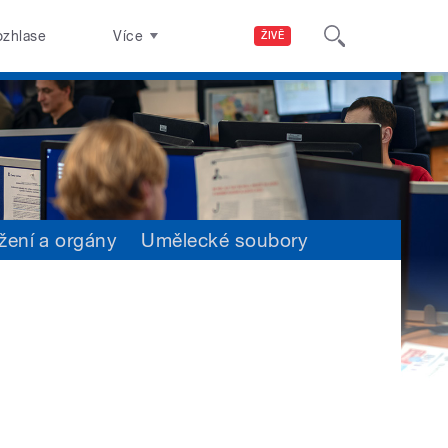
ozhlase
Více
ŽIVĚ
žení a orgány
Umělecké soubory