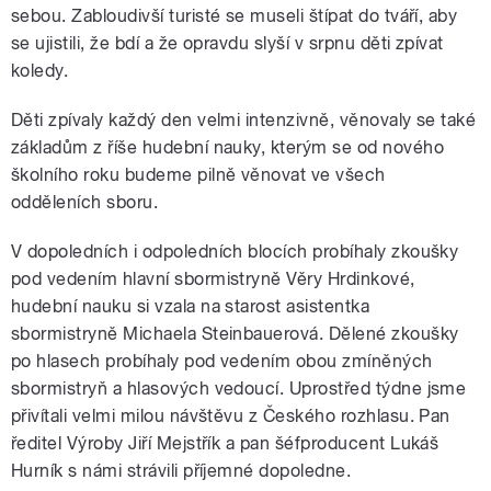
sebou. Zabloudivší turisté se museli štípat do tváří, aby
se ujistili, že bdí a že opravdu slyší v srpnu děti zpívat
koledy.
Děti zpívaly každý den velmi intenzivně, věnovaly se také
základům z říše hudební nauky, kterým se od nového
školního roku budeme pilně věnovat ve všech
odděleních sboru.
V dopoledních i odpoledních blocích probíhaly zkoušky
pod vedením hlavní sbormistryně Věry Hrdinkové,
hudební nauku si vzala na starost asistentka
sbormistryně Michaela Steinbauerová. Dělené zkoušky
po hlasech probíhaly pod vedením obou zmíněných
sbormistryň a hlasových vedoucí. Uprostřed týdne jsme
přivítali velmi milou návštěvu z Českého rozhlasu. Pan
ředitel Výroby Jiří Mejstřík a pan šéfproducent Lukáš
Hurník s námi strávili příjemné dopoledne.