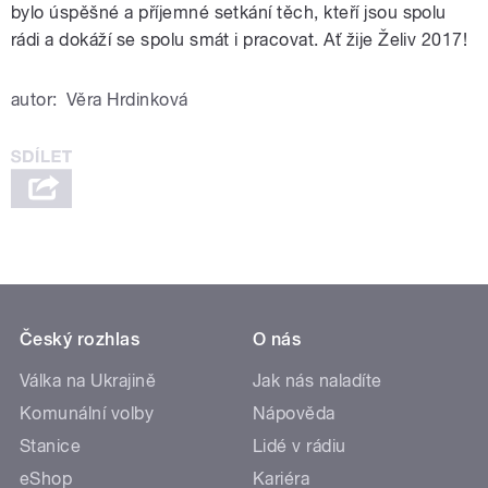
bylo úspěšné a příjemné setkání těch, kteří jsou spolu
rádi a dokáží se spolu smát i pracovat. Ať žije Želiv 2017!
autor:
Věra Hrdinková
Český rozhlas
O nás
Válka na Ukrajině
Jak nás naladíte
Komunální volby
Nápověda
Stanice
Lidé v rádiu
eShop
Kariéra