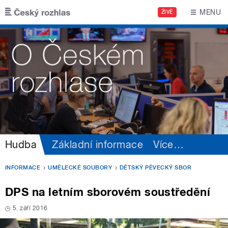
Přejít k hlavnímu obsahu
MENU
ŽIVĚ
Hudba
Základní informace
Více
…
INFORMACE
UMĚLECKÉ SOUBORY
DĚTSKÝ PĚVECKÝ SBOR
DPS na letním sborovém soustředění
5. září 2016