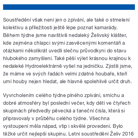
Soustředění však není jen o zpívání, ale také o stmelení
kolektivu a příležitosti ještě lépe poznat kamarády.
Během týdne jsme navštívili nedaleký Želivský klášter,
kde zejména chlapci svými zasvěcenými komentáři a
otázkami několikrát uvedli slečnu průvodkyni do stavu
hlubokého zamyšlení. Také pěší výlet krásnou krajinou k
nedaleké Hydroelektrárně vyšel na jedničku. Zjistili jsme,
že máme ve svých řadách velmi zdatné houbaře, kteří
umí houby nejen hledat, ale hlavně spolehlivě určit druh.
Vyvrcholením celého týdne plného zpívání, smíchu a
dobré atmosféry byl poslední večer, kdy děti ve čtyřech
skupinách předvedly pěvecká a taneční čísla, která si
připravovaly v průběhu celého týdne. Všechna
vystoupení měla nápad, vtip i skvělé provedení. Bylo
těžké určit nejlepší skupinu. Letní soustředění Želiv 2016