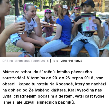
DPS na letním soustředění 2016
|
foto:
Věra Hrdinková
Máme za sebou další ročník letního pěveckého
soustředění. V termínu od 20. do 26. srpna 2016 jsme
obsadili kapacitu hotelu Na Kocandě, který se nachází
na dohled od Želivského kláštera. Kraj Vysočina nás
uvítal chladnějším počasím a deštěm, větší část týdne
jsme si ale užívali slunečních paprsků.