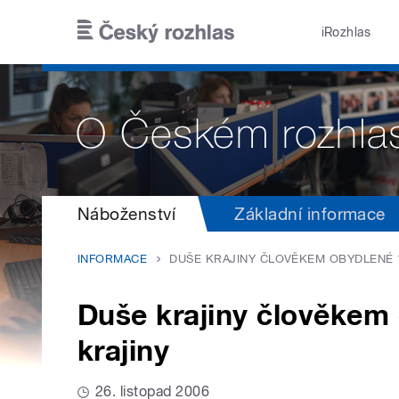
Přejít k hlavnímu obsahu
iRozhlas
Náboženství
Základní informace
INFORMACE
DUŠE KRAJINY ČLOVĚKEM OBYDLENÉ 1
Duše krajiny člověkem
krajiny
26. listopad 2006