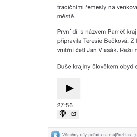
tradičními řemesly na venkov
městě.
První díl s názvem Paměť kr
připravila Teresie Bečková. Z 
vnitřní četl Jan Vlasák. Režii
Duše krajiny člověkem obydle
27:56
Všechny díly pořadu na mujRozhlas