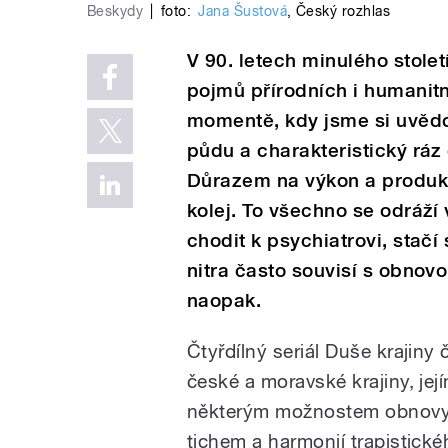
Beskydy
|
foto:
Jana Šustová
,
Český rozhlas
V 90. letech minulého stolet
pojmů přírodních i humanitn
momentě, kdy jsme si uvědo
půdu a charakteristický ráz č
Důrazem na výkon a produkc
kolej. To všechno se odráží
chodit k psychiatrovi, stač
nitra často souvisí s obnov
naopak.
Čtyřdílný seriál Duše krajin
české a moravské krajiny, jej
některým možnostem obnovy a t
tichem a harmonií trapistickéh