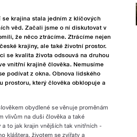
í se krajina stala jedním z klíčových
ích věd. Začali jsme o ní diskutovat v
mili, že něco ztrácíme. Ztrácíme nejen
eské krajiny, ale také životní prostor.
i se kvalita života odsouvá na druhou
 ve vnitřní krajině člověka. Nemusíme
í se podívat z okna. Obnova lidského
ou prostoru, který člověka obklopuje a
y člověkem obydlené se věnuje proměnám
ím vlivům na duši člověka a také
o jak krajin vnějších tak vnitřních -
o kláštera, životem se zvířaty a