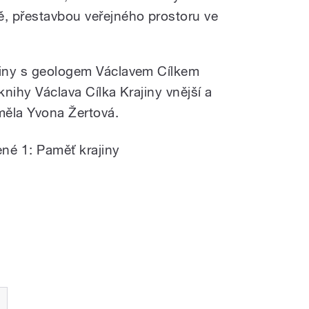
ě, přestavbou veřejného prostoru ve
ajiny s geologem Václavem Cílkem
knihy Václava Cílka Krajiny vnější a
 měla Yvona Žertová.
né 1: Paměť krajiny