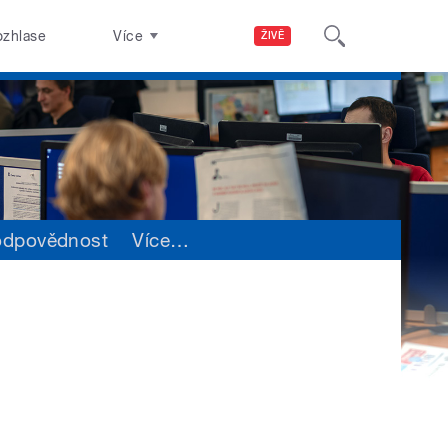
ozhlase
Více
ŽIVĚ
odpovědnost
Více
…