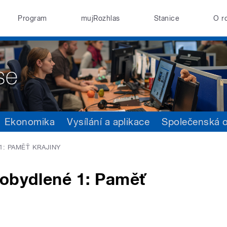
Program
mujRozhlas
Stanice
O r
Ekonomika
Vysílání a aplikace
Společenská 
: PAMĚŤ KRAJINY
 obydlené 1: Paměť