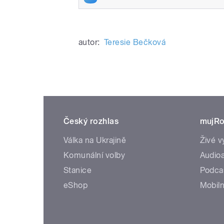
autor:
Teresie Bečková
Český rozhlas
mujRo
Válka na Ukrajině
Živé v
Komunální volby
Audioa
Stanice
Podca
eShop
Mobiln