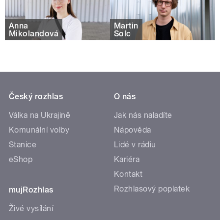
Anna
Martin
Mikolandová
Šolc
Český rozhlas
O nás
Válka na Ukrajině
Jak nás naladíte
Komunální volby
Nápověda
Stanice
Lidé v rádiu
eShop
Kariéra
Kontakt
Rozhlasový poplatek
mujRozhlas
Živé vysílání