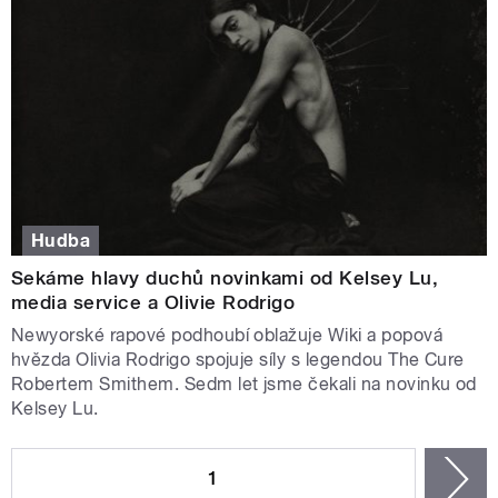
Hudba
Sekáme hlavy duchů novinkami od Kelsey Lu,
media service a Olivie Rodrigo
Newyorské rapové podhoubí oblažuje Wiki a popová
hvězda Olivia Rodrigo spojuje síly s legendou The Cure
Robertem Smithem. Sedm let jsme čekali na novinku od
Kelsey Lu.
STRÁNKY
1
n