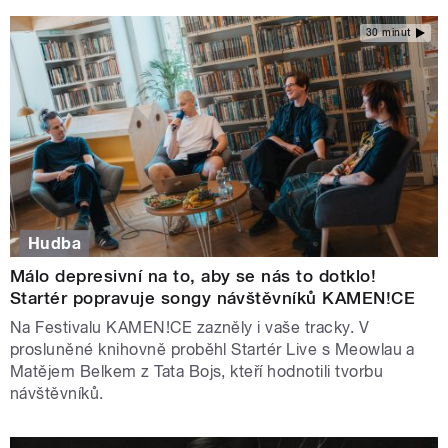
30 minut
Hudba
Málo depresivní na to, aby se nás to dotklo!
Startér popravuje songy návštěvníků KAMEN!CE
Na Festivalu KAMEN!CE zazněly i vaše tracky. V
prosluněné knihovně proběhl Startér Live s Meowlau a
Matějem Belkem z Tata Bojs, kteří hodnotili tvorbu
návštěvníků.