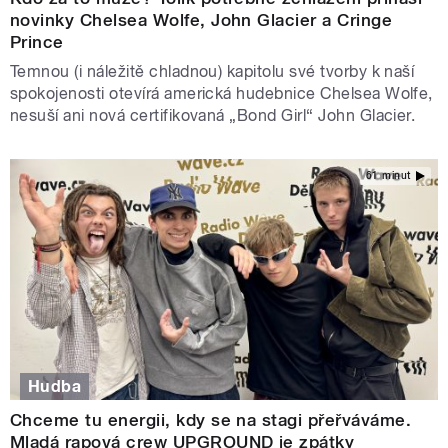
novinky Chelsea Wolfe, John Glacier a Cringe
Prince
Temnou (i náležitě chladnou) kapitolu své tvorby k naší
spokojenosti otevírá americká hudebnice Chelsea Wolfe,
nesuší ani nová certifikovaná „Bond Girl“ John Glacier.
61 minut
Hudba
Chceme tu energii, kdy se na stagi přeřváváme.
Mladá rapová crew UPGROUND je zpátky