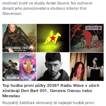
možnost tvořit ve studiu Andel Sound. Na rozhovor
dorazil jeho provozovatel a studiový inženýr Eric
Stevenson.
30 minut
Hudba
Top hudba první půlky 2026? Radiu Wave v uších
zůstávají Don Bart 001, Genesis Owusu nebo
Meowlau
Rozsáhlý žebříček věnovaný té nejlepší hudbě první