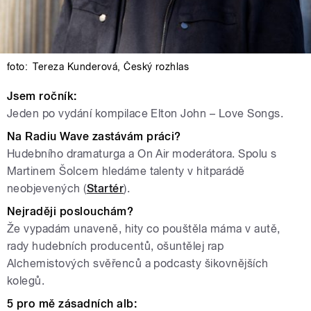
foto:
Tereza Kunderová
,
Český rozhlas
Jsem ročník:
Jeden po vydání kompilace Elton John – Love Songs.
Na Radiu Wave zastávám práci?
Hudebního dramaturga a On Air moderátora. Spolu s
Martinem Šolcem hledáme talenty v hitparádě
neobjevených (
Startér
).
Nejraději poslouchám?
Že vypadám unaveně, hity co pouštěla máma v autě,
rady hudebních producentů, ošuntělej rap
Alchemistových svěřenců a podcasty šikovnějších
kolegů.
5 pro mě zásadních alb: