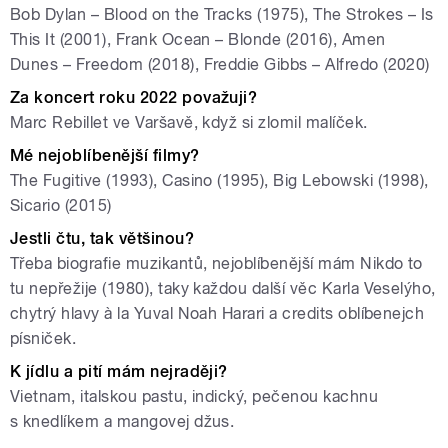
Bob Dylan – Blood on the Tracks (1975), The Strokes – Is
This It (2001), Frank Ocean – Blonde (2016), Amen
Dunes – Freedom (2018), Freddie Gibbs – Alfredo (2020)
Za koncert roku 2022 považuji?
Marc Rebillet ve Varšavě, když si zlomil malíček.
Mé nejoblíbenější filmy?
The Fugitive (1993), Casino (1995), Big Lebowski (1998),
Sicario (2015)
Jestli čtu, tak většinou?
Třeba biografie muzikantů, nejoblíbenější mám Nikdo to
tu nepřežije (1980), taky každou další věc Karla Veselýho,
chytrý hlavy à la Yuval Noah Harari a credits oblíbenejch
písniček.
K jídlu a pití mám nejraději?
Vietnam, italskou pastu, indický, pečenou kachnu
s knedlíkem a mangovej džus.