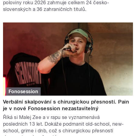
poloviny roku 2026 zahrnuje celkem 24 česko-
slovenských a 36 zahraničních titulů.
Fonosession
Verbální skalpování s chirurgickou přesností. Pain
je v nové Fonosession nezastavitelný
Říká si Malej Zee a v rapu se vyznamenává
posledních 13 let. Dokáže podmanit old-school, new-
school, grime i dnb, což s chirurgickou přesností