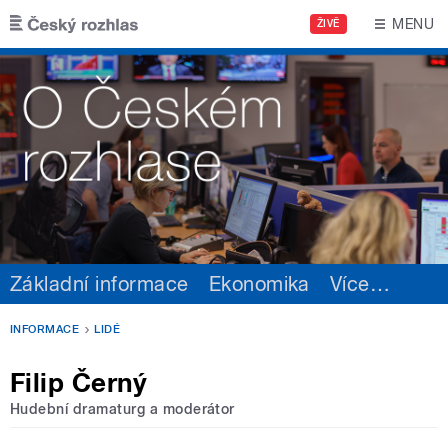
Přejít k hlavnímu obsahu
MENU
ŽIVĚ
Základní informace
Ekonomika
Více
…
INFORMACE
LIDÉ
Filip Černý
Hudební dramaturg a moderátor