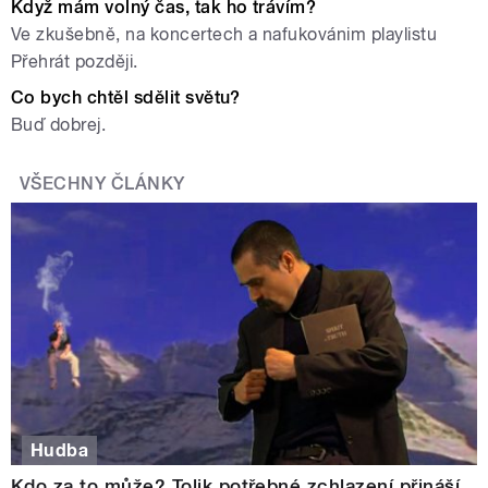
Když mám volný čas, tak ho trávím?
Ve zkušebně, na koncertech a nafukovánim playlistu
Přehrát později.
Co bych chtěl sdělit světu?
Buď dobrej.
VŠECHNY ČLÁNKY
Hudba
Kdo za to může? Tolik potřebné zchlazení přináší