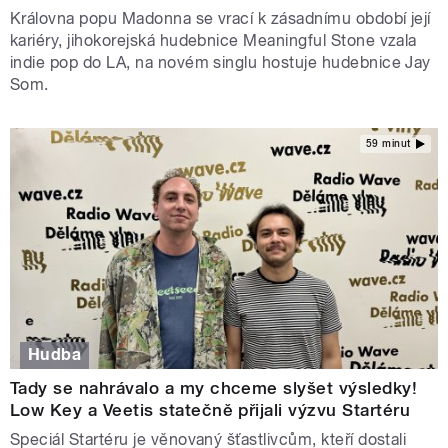
Královna popu Madonna se vrací k zásadnímu období její
kariéry, jihokorejská hudebnice Meaningful Stone vzala
indie pop do LA, na novém singlu hostuje hudebnice Jay
Som.
59 minut
Hudba
Tady se nahrávalo a my chceme slyšet výsledky!
Low Key a Veetis statečně přijali výzvu Startéru
Speciál Startéru je věnovaný šťastlivcům, kteří dostali