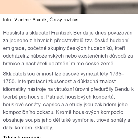
foto:
Vladimír Staněk
,
Český rozhlas
Houslista a skladatel František Benda je dnes považován
za jednoho z hlavních představitelů tzv. české hudební
emigrace, početné skupiny českých hudebníků, kteří
odcházeli z náboženských nebo existenčních důvodů za
hranice a nacházeli uplatnění mimo české země.
Skladatelskou činnost lze časově vymezit léty 1735–
1750. Interpretační zkušenost a důkladná znalost
idiomatiky nástroje na virtuózní úrovni předurčily Bendu k
tvorbě pro housle. Patnáct houslových koncertů,
houslové sonáty, capriccia a etudy jsou základem jeho
kompozičního odkazu. Kromě houslových kompozic
obsahuje soupis jeho děl také symfonie, triové sonáty a
další komorní skladby.
Tituly k prodeji: