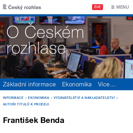
Přejít k hlavnímu obsahu
MENU
ŽIVĚ
Základní informace
Ekonomika
Více
…
INFORMACE
EKONOMIKA
VYDAVATELSTVÍ A NAKLADATELSTVÍ
AUTOŘI TITULŮ K PRODEJI
František Benda