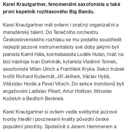
Karel Krautgartner, fenomenální saxofonista a také
první kapelník rozhlasového Big Bandu.
Karel Krautgartner měl ovšem i značný organizační a
manažérský talent. Do Tanečního orchestru
Československého rozhlasu se mu podařilo soustředit
nejlepší jazzové instrumentalisty své doby jakými byli
pianista Kamil Hála, kontrabasista Luděk Hulan, hráč na
bicí nástroje Ivan Dominák, kytarista Vladimír Tomek,
saxofonisté Milan Ulrich a František Kryka. Sekci trubek
tvořili Richard Kubernát, Jiří Jelínek, Václav Hybš,
Vítězslav Horák a Pavel Vitoch. Do sekce trombonů byli
angažováni Ladislav Pikart, Artur Holitzer, Miroslav
Koželuh a Bedřich Beránek.
Karel Krautgartner si ovšem vedle svébytné jazzové
tvorby hleděl i povznesení kvality původní české
populární písničky. Společně s Janem Hammerem a