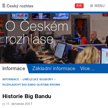
Přejít k hlavnímu obsahu
MENU
ŽIVĚ
Informace
Základní informace
Více
…
INFORMACE
UMĚLECKÉ SOUBORY
ROZHLASOVÝ BIG BAND GUSTAVA BROMA
Historie Big Bandu
11. červenec 2017