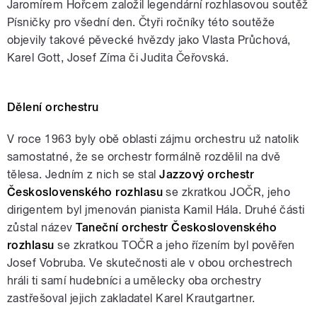
Jaromírem Hořcem založil legendární rozhlasovou soutěž
Písničky pro všední den. Čtyři ročníky této soutěže
objevily takové pěvecké hvězdy jako Vlasta Průchová,
Karel Gott, Josef Zíma či Judita Čeřovská.
Dělení orchestru
V roce 1963 byly obě oblasti zájmu orchestru už natolik
samostatné, že se orchestr formálně rozdělil na dvě
tělesa. Jedním z nich se stal
Jazzový orchestr
Československého rozhlasu
se zkratkou JOČR, jeho
dirigentem byl jmenován pianista Kamil Hála. Druhé části
zůstal název
Taneční orchestr Československého
rozhlasu
se zkratkou TOČR a jeho řízením byl pověřen
Josef Vobruba. Ve skutečnosti ale v obou orchestrech
hráli ti samí hudebníci a umělecky oba orchestry
zastřešoval jejich zakladatel Karel Krautgartner.