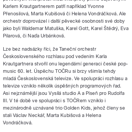
Karlem Krautgartnerem patří například Yvonne
Přenosilová, Marta Kubišová či Helena Vondráčková. Ale
orchestr doprovázel i další pěvecké osobnosti své doby
jako byli Waldemar Matuška, Karel Gott, Karel Štědrý, Eva
Pilarová, či Naďa Urbánková.
Lze bez nadsázky říci, že Taneční orchestr
Československého rozhlasu pod vedením Karla
Krautgartnera stvořil onu legendární generaci české pop-
music 60. let. Úspěchu TOČRu si brzy všimla tehdy
mladá Československá televize. Ve spolupráci rozhlasu a
televize vzniklo několik úspěšných programových řad.
Asi nejznámější jsou Vysílá studio A a Píseň pro Rudolfa
III. V té době ve spolupráci s TOČRem vzniklo i
mezinárodně uznávané trio Golden Kids, jehož členy se
stali Václav Neckář, Marta Kubišová a Helena
Vondráčková.