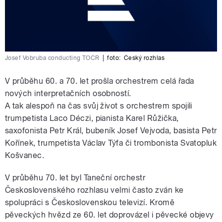
Josef Vobruba conducting TOČR
|
foto:
Český rozhlas
V průběhu 60. a 70. let prošla orchestrem celá řada
nových interpretačních osobností.
A tak alespoň na čas svůj život s orchestrem spojili
trumpetista Laco Déczi, pianista Karel Růžička,
saxofonista Petr Král, bubeník Josef Vejvoda, basista Petr
Kořínek, trumpetista Václav Týfa či trombonista Svatopluk
Košvanec.
V průběhu 70. let byl Taneční orchestr
Československého rozhlasu velmi často zván ke
spolupráci s Československou televizí. Kromě
pěveckých hvězd ze 60. let doprovázel i pěvecké objevy