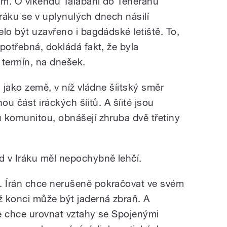
ím. O víkendu Talabání do Teheránu
 Iráku se v uplynulých dnech násilí
lo být uzavřeno i bagdádské letiště. To,
potřebná, dokládá fakt, že byla
 termín, na dnešek.
: jako země, v níž vládne šíitský směr
ou část iráckých šíitů. A šíité jsou
 komunitou, obnášejí zhruba dvě třetiny
d v Iráku měl nepochybně lehčí.
 Írán chce nerušeně pokračovat ve svém
 konci může být jaderná zbraň. A
e chce urovnat vztahy se Spojenými