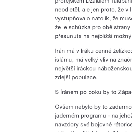
protějškem Džalálem Talabán
neodletěl, ale jen proto, že v
vystupňovalo natolik, že muse
že je schůzka pro obě strany 
přesunuta na nejbližší možný
Írán má v Iráku cenné želízko
islámu, má velký vliv na značn
největší iráckou náboženskou
zdejší populace.
S Íránem po boku by to Zápa
Ovšem nebylo by to zadarmo.
jaderném programu - na jehož
navzdory své bojovné rétoric