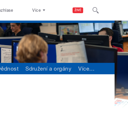
ozhlase
Více
ŽIVĚ
vědnost
Sdružení a orgány
Více
…