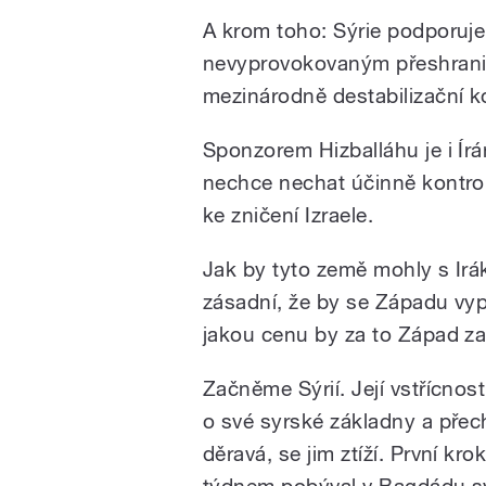
A krom toho: Sýrie podporuje
nevyprovokovaným přeshranič
mezinárodně destabilizační ko
Sponzorem Hizballáhu je i Írá
nechce nechat účinně kontrol
ke zničení Izraele.
Jak by tyto země mohly s Irá
zásadní, že by se Západu vyp
jakou cenu by za to Západ zap
Začněme Sýrií. Její vstřícnost
o své syrské základny a přec
děravá, se jim ztíží. První kr