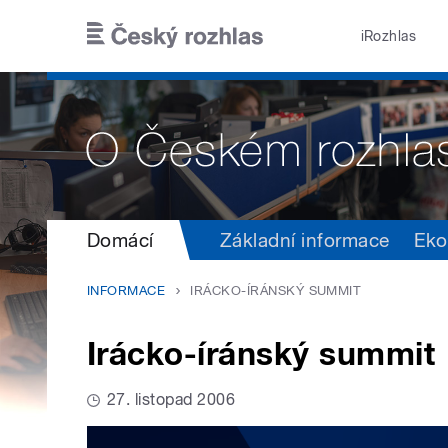
Přejít k hlavnímu obsahu
iRozhlas
Domácí
Základní informace
Eko
INFORMACE
IRÁCKO-ÍRÁNSKÝ SUMMIT
Irácko-íránský summit
27. listopad 2006