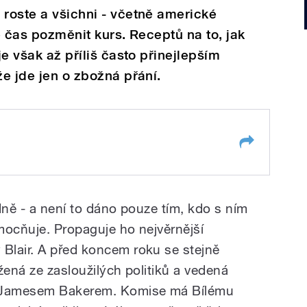
 roste a všichni - včetně americké
je čas pozměnit kurs. Receptů na to, jak
je však až příliš často přinejlepším
že jde jen o zbožná přání.
dně - a není to dáno pouze tím, kdo s ním
umocňuje. Propaguje ho nejvěrnější
Blair. A před koncem roku se stejně
žená ze zasloužilých politiků a vedená
í Jamesem Bakerem. Komise má Bílému