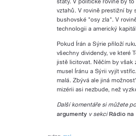
státy. V politické rovině by 
vztahů. V rovině prestižní by 
bushovské "osy zla". V rovin
technologii a americký kapitál
Pokud Írán a Sýrie přiloží ruk
všechny dividendy, ve které 
jistě licitovat. Něčím by vša
musel Íránu a Sýrii vyjít vstř
malá. Zbývá ale jiná možnost? 
mizérii asi nezbude, než vyzk
Další komentáře si můžete p
argumenty
v sekci
Rádio na