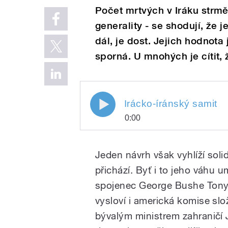
Počet mrtvých v Iráku strmě
generality - se shodují, že 
dál, je dost. Jejich hodnota 
sporná. U mnohých je cítit, 
Irácko-íránský samit
0:00
Play
Irácko-íránský samit
Jeden návrh však vyhlíží soli
přichází. Byť i to jeho váhu 
spojenec George Bushe Tony 
vysloví i americká komise slo
bývalým ministrem zahranič