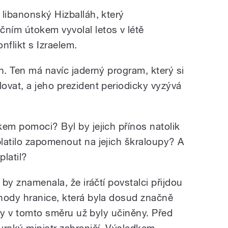
 libanonský Hizballáh, který
ním útokem vyvolal letos v létě
nflikt s Izraelem.
n. Ten má navíc jaderný program, který si
ovat, a jeho prezident periodicky vyzývá
kem pomoci? Byl by jejich přínos natolik
latilo zapomenout na jejich škraloupy? A
latil?
 by znamenala, že iráčtí povstalci přijdou
hody hranice, která byla dosud značně
oky v tomto směru už byly učiněny. Před