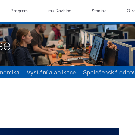
Program
mujRozhlas
Stanice
O r
nomika
Vysílání a aplikace
Společenská odpo