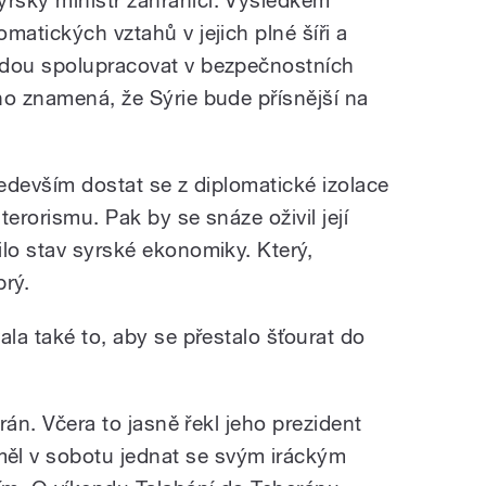
rský ministr zahraničí. Výsledkem
matických vztahů v jejich plné šíři a
udou spolupracovat v bezpečnostních
ho znamená, že Sýrie bude přísnější na
ředevším dostat se z diplomatické izolace
erorismu. Pak by se snáze oživil její
ilo stav syrské ekonomiky. Který,
brý.
ala také to, aby se přestalo šťourat do
Írán. Včera to jasně řekl jeho prezident
l v sobotu jednat se svým iráckým