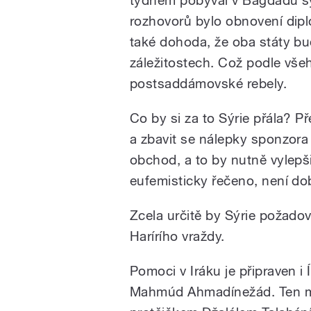
týdnem pobýval v Bagdádu sy
rozhovorů bylo obnovení diplo
také dohoda, že oba státy b
záležitostech. Což podle vše
postsaddámovské rebely.
Co by si za to Sýrie přála? P
a zbavit se nálepky sponzora t
obchod, a to by nutně vylepš
eufemisticky řečeno, není do
Zcela určitě by Sýrie požadov
Harírího vraždy.
Pomoci v Iráku je připraven i 
Mahmúd Ahmadínežád. Ten mě