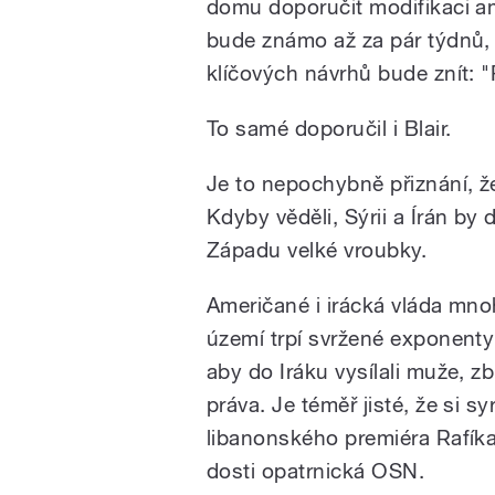
domu doporučit modifikaci ame
/
bude známo až za pár týdnů, 
klíčových návrhů bude znít: "Př
To samé doporučil i Blair.
Je to nepochybně přiznání, že
Kdyby věděli, Sýrii a Írán by 
Západu velké vroubky.
pause
Američané i irácká vláda mnoh
území trpí svržené exponenty
aby do Iráku vysílali muže, zb
práva. Je téměř jisté, že si 
libanonského premiéra Rafíka H
dosti opatrnická OSN.