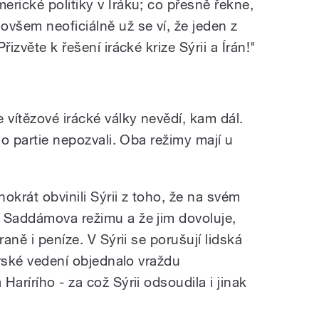
rické politiky v Iráku; co přesně řekne,
ovšem neoficiálně už se ví, že jeden z
izvěte k řešení irácké krize Sýrii a Írán!"
 vítězové irácké války nevědí, kam dál.
do partie nepozvali. Oba režimy mají u
okrát obvinili Sýrii z toho, že na svém
 Saddámova režimu a že jim dovoluje,
raně i peníze. V Sýrii se porušují lidská
syrské vedení objednalo vraždu
arírího - za což Sýrii odsoudila i jinak