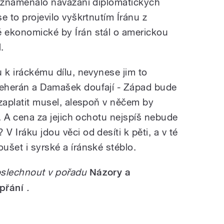
to znamenalo navázání diplomatických
se to projevilo vyškrtnutím Íránu z
ě ekonomické by Írán stál o americkou
.
u k iráckému dílu, nevynese jim to
Teherán a Damašek doufají - Západ bude
k zaplatit musel, alespoň v něčem by
íc. A cena za jejich ochotu nejspíš nebude
V Iráku jdou věci od desíti k pěti, a v té
oušet i syrské a íránské stéblo.
oslechnout v pořadu
Názory a
 přání
.