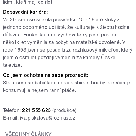
lidmi, kteří mají co říct.
Dosavadní kariéra:
Ve 20 jsem se snažila přesvědčit 15 - 18leté kluky z
jednoho odborného učiliště, že kultura je k životu hodně
důležitá. Funkci kulturní vychovatelky jsem pak na
několik let vyměnila za pobyt na mateřské dovolené. V
roce 1993 jsem se posadila za rozhlasový mikrofon, který
jsem o osm let později vyměnila za kamery České
televize.
Co jsem ochotna na sebe prozradit:
Stala jsem se babičkou, nerada sbírám houby, ale ráda je
konzumuji a nejsem ranní ptáče.
Telefon:
221 555 623
(produkce)
E-mail: iva.piskalova@rozhlas.cz
VŠECHNY ČLÁNKY