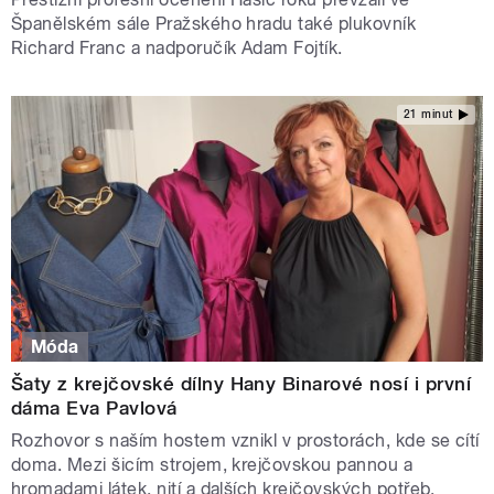
Španělském sále Pražského hradu také plukovník
Richard Franc a nadporučík Adam Fojtík.
21 minut
Móda
Šaty z krejčovské dílny Hany Binarové nosí i první
dáma Eva Pavlová
Rozhovor s naším hostem vznikl v prostorách, kde se cítí
doma. Mezi šicím strojem, krejčovskou pannou a
hromadami látek, nití a dalších krejčovských potřeb.