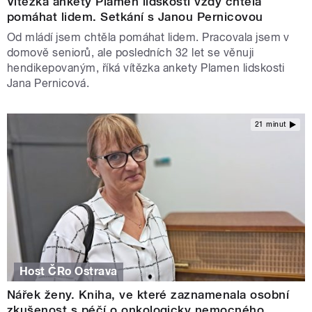
Vítězka ankety Plamen lidskosti vždy chtěla
pomáhat lidem. Setkání s Janou Pernicovou
Od mládí jsem chtěla pomáhat lidem. Pracovala jsem v
domově seniorů, ale posledních 32 let se věnuji
hendikepovaným, říká vítězka ankety Plamen lidskosti
Jana Pernicová.
21 minut
Host ČRo Ostrava
Nářek ženy. Kniha, ve které zaznamenala osobní
zkušenost s péčí o onkologicky nemocného