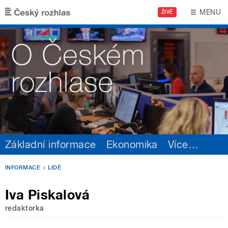
Přejít k hlavnímu obsahu
MENU
ŽIVĚ
Základní informace
Ekonomika
Více
…
INFORMACE
LIDÉ
Iva Piskalová
redaktorka