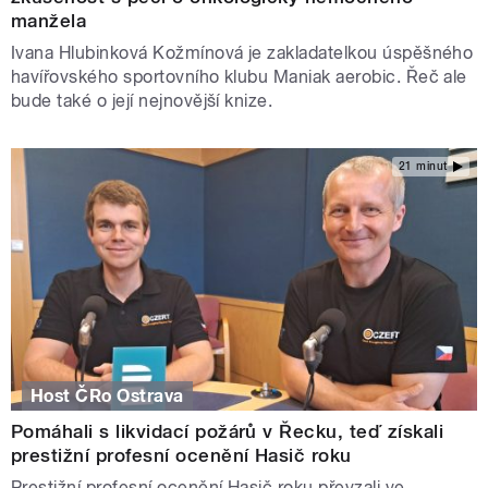
manžela
Ivana Hlubinková Kožmínová je zakladatelkou úspěšného
havířovského sportovního klubu Maniak aerobic. Řeč ale
bude také o její nejnovější knize.
21 minut
Host ČRo Ostrava
Pomáhali s likvidací požárů v Řecku, teď získali
prestižní profesní ocenění Hasič roku
Prestižní profesní ocenění Hasič roku převzali ve