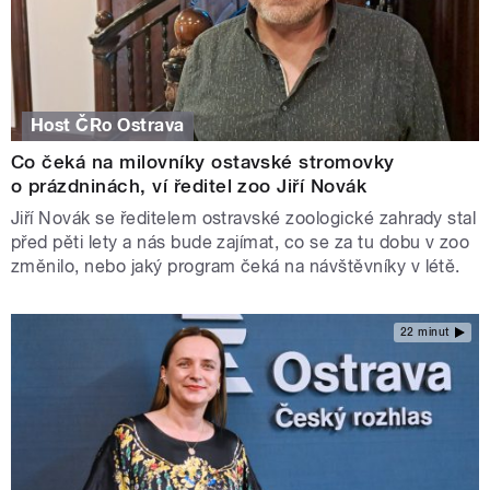
Host ČRo Ostrava
Co čeká na milovníky ostavské stromovky
o prázdninách, ví ředitel zoo Jiří Novák
Jiří Novák se ředitelem ostravské zoologické zahrady stal
před pěti lety a nás bude zajímat, co se za tu dobu v zoo
změnilo, nebo jaký program čeká na návštěvníky v létě.
22 minut