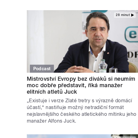
28 minut
Podcast
Mistrovství Evropy bez diváků si neumím
moc dobře představit, říká manažer
elitních atletů Juck
„Existuje i verze Zlaté tretry s výrazně domácí
účastí,“ nastiňuje možný netradiční formát
nejslavnějšího českého atletického mítinku jeho
manažer Alfons Juck.