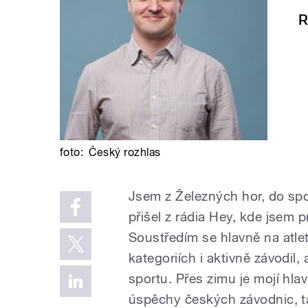
R
foto:
Český rozhlas
Jsem z Železných hor, do sp
přišel z rádia Hey, kde jsem p
Soustředím se hlavně na atle
kategoriích i aktivně závodi
sportu. Přes zimu je mojí hla
úspěchy českých závodnic, ta