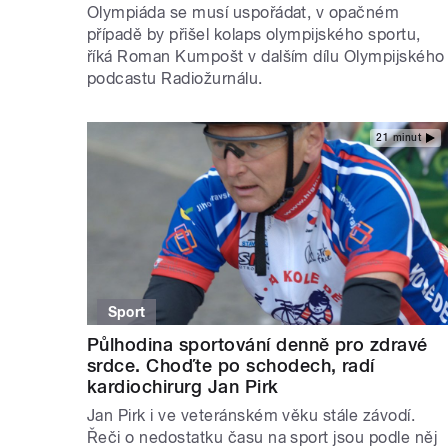
Olympiáda se musí uspořádat, v opačném
případě by přišel kolaps olympijského sportu,
říká Roman Kumpošt v dalším dílu Olympijského
podcastu Radiožurnálu.
21 minut
Sport
Půlhodina sportování denně pro zdravé
srdce. Choďte po schodech, radí
kardiochirurg Jan Pirk
Jan Pirk i ve veteránském věku stále závodí.
Řeči o nedostatku času na sport jsou podle něj