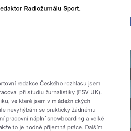
edaktor Radiožurnálu Sport.
ortovní redakce Českého rozhlasu jsem
racoval při studiu žurnalistiky (FSV UK).
tiku, ve které jsem v mládežnických
l, ale nevyhýbám se prakticky žádnému
vní pracovní náplní snowboarding a velké
kže to je hodně příjemná práce. Dalším