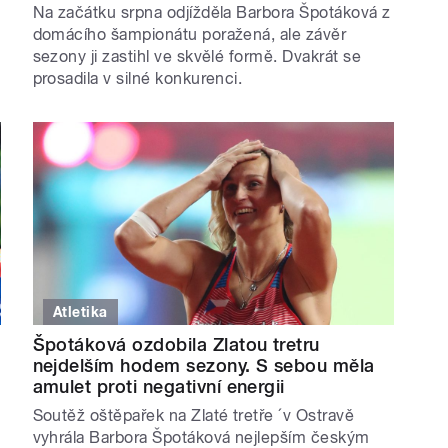
Na začátku srpna odjížděla Barbora Špotáková z
domácího šampionátu poražená, ale závěr
sezony ji zastihl ve skvělé formě. Dvakrát se
prosadila v silné konkurenci.
Atletika
Špotáková ozdobila Zlatou tretru
nejdelším hodem sezony. S sebou měla
amulet proti negativní energii
Soutěž oštěpařek na Zlaté tretře ´v Ostravě
vyhrála Barbora Špotáková nejlepším českým