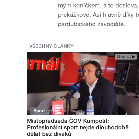
mým koníčkem, a to doslova, 
překážkové. Asi hlavně díky 
pardubického závodiště.
VŠECHNY ČLÁNKY
29 minut
Sport
Místopředseda ČOV Kumpošt:
Profesionální sport nejde dlouhodobě
dělat bez diváků