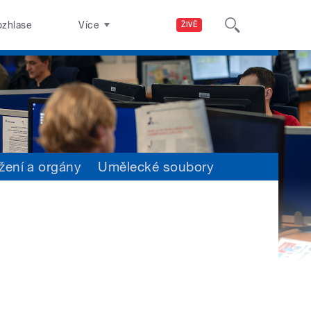
ozhlase
Více
ŽIVĚ
žení a orgány
Umělecké soubory