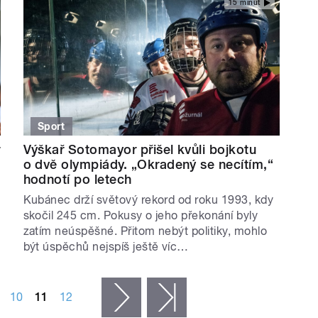
15 minut
Sport
r
Výškař Sotomayor přišel kvůli bojkotu
o dvě olympiády. „Okradený se necítím,“
hodnotí po letech
Kubánec drží světový rekord od roku 1993, kdy
skočil 245 cm. Pokusy o jeho překonání byly
zatím neúspěšné. Přitom nebýt politiky, mohlo
být úspěchů nejspíš ještě víc…
10
11
12
následující ›
poslední »