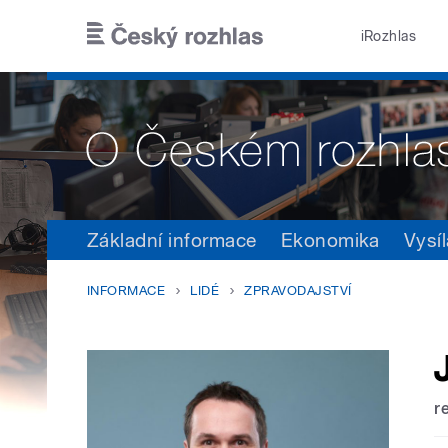
Přejít k hlavnímu obsahu
iRozhlas
Základní informace
Ekonomika
Vysíl
INFORMACE
LIDÉ
ZPRAVODAJSTVÍ
r