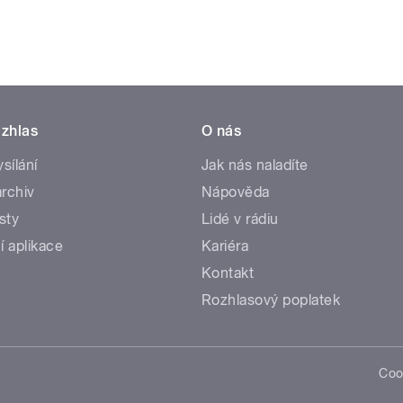
zhlas
O nás
ysílání
Jak nás naladíte
rchiv
Nápověda
sty
Lidé v rádiu
í aplikace
Kariéra
Kontakt
Rozhlasový poplatek
Coo