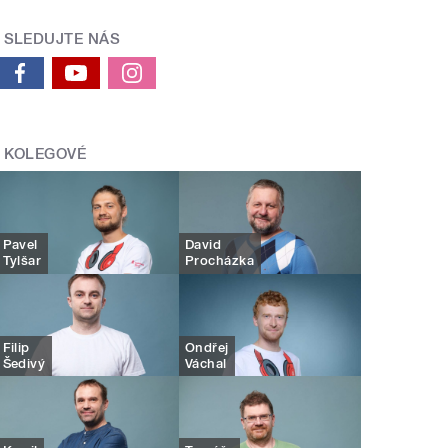
SLEDUJTE NÁS
KOLEGOVÉ
Pavel
David
Tylšar
Procházka
Filip
Ondřej
Šedivý
Váchal