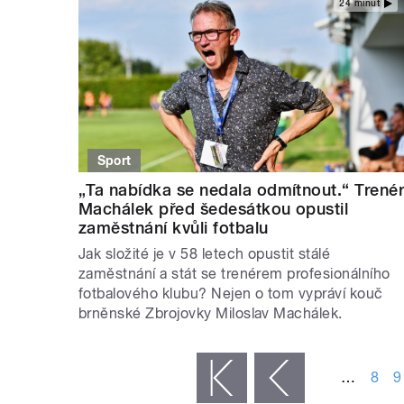
24 minut
Sport
„Ta nabídka se nedala odmítnout.“ Trené
Machálek před šedesátkou opustil
zaměstnání kvůli fotbalu
Jak složité je v 58 letech opustit stálé
zaměstnání a stát se trenérem profesionálního
fotbalového klubu? Nejen o tom vypráví kouč
brněnské Zbrojovky Miloslav Machálek.
STRÁNKY
…
8
9
« první
‹ předchozí