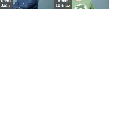
Kamil
Tomáš
Jáša
Lörincz