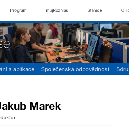
Program
mujRozhlas
Stanice
O r
ání a aplikace
Společenská odpovědnost
Sdru
Jakub Marek
edaktor