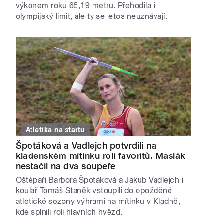
výkonem roku 65,19 metru. Přehodila i
olympijský limit, ale ty se letos neuznávají.
Atletika na startu
Špotáková a Vadlejch potvrdili na
kladenském mítinku roli favoritů. Maslák
nestačil na dva soupeře
Oštěpaři Barbora Špotáková a Jakub Vadlejch i
koulař Tomáš Staněk vstoupili do opožděné
atletické sezony výhrami na mítinku v Kladně,
kde splnili roli hlavních hvězd.